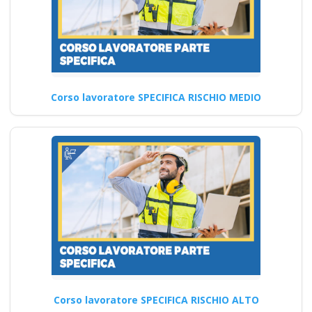
Continua
Corso lavoratore SPECIFICA RISCHIO MEDIO
Le best practice per
garantire la
sicurezza sul lavoro
nel 2025 Nuovo
accordo stato
regioni 2025 parte
base generale haccp
prima seconda
Datori di Lavoro con
compiti di RSPP (DL
SPP) Corsi DLSPP
Corso lavoratore SPECIFICA RISCHIO ALTO