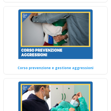
gratuiti gratis crediti
formazione
preventivo impresa
edile agricola
Formatore sicurezza:
cps cse rischi
specifici basso
medio alto
antincendio primo
soccorso
coordinatore rls rls
Corso prevenzione e gestione aggressioni
tecnico prevenzione
pes pei pav
Aggiornamento obbligatorio
per il datore di lavoro: i nuovi
corsi RSPP del…