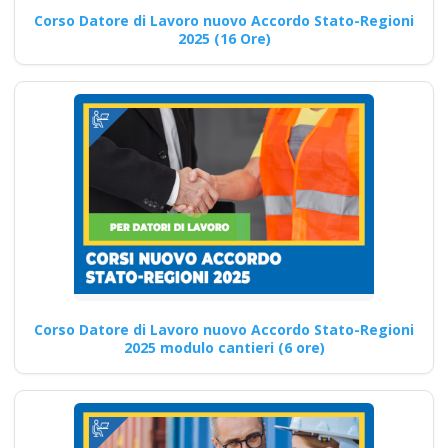
Corso Datore di Lavoro nuovo Accordo Stato-Regioni
Online formazione in
2025 (16 Ore)
salute e sicurezza
rspp datore di lavoro
Checklist dettagliata per
l'ottenimento degli attestati
per un'azienda agricola di
successo e…
Continua
Corso Datore di Lavoro nuovo Accordo Stato-Regioni
2025 modulo cantieri (6 ore)
Corso Intensivo sulla
Gestione della
Sicurezza sul Lavoro
per Imprenditori