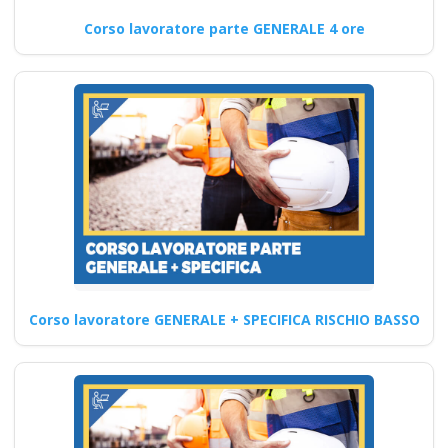
pratiche che verranno
acquisite durante i corsi
Corso lavoratore parte GENERALE 4 ore
antincendio?…
Continua
Preposto: guida
pratica per ottenere
l'attestato di
aggiornamento e per
svolgere il ruolo in
Corso lavoratore GENERALE + SPECIFICA RISCHIO BASSO
modo sicuro
Quali sono le strategie per
promuovere la diversità e
l'inclusione nella gestione…