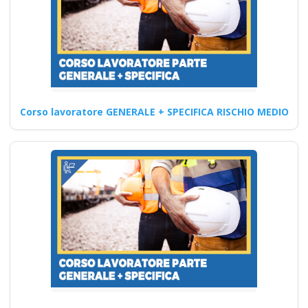
Continua
Sicurezza sul lavoro:
Corso lavoratore GENERALE + SPECIFICA RISCHIO MEDIO
corsi di primo
soccorso e
prevenzione dei
rischi Nuovo accordo
stato regioni 2025
nuovi codici ateco
corso formatori
lavoratori datore
parte base generale
haccp prima