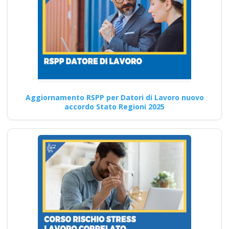
Modalità di partecipazione ai
corsi sulla sicurezza sul
lavoro: Approfondimenti
Nuovo accordo…
Continua
Aggiornamento RSPP per Datori di Lavoro nuovo
accordo Stato Regioni 2025
Sicurezza sul lavoro
in Campania:
quando e come
rinnovare l'attestato
obbligatorio corso
formatore rspp
datore lavoratori