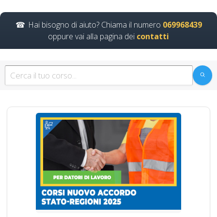
Evento formativo
seminari gratuiti più
Hai bisogno di aiuto? Chiama il numero
069968439
partecipati dai
oppure vai alla pagina dei
contatti
soggetto formatore
italiani di
aggiornamento
obbligatorio
ASPP/RSPP
(DL.81/08, RSPP) e
CSP/CSE (DL.81/08)
Lezioni in aula realtà
virtuale
Riconoscimento
della formazione con
nuovo Accordo 2025
DRV - Documento
Valutazione Rischio