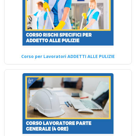
sul lavoro secondo la D.Lgs.
81/08 Nuovo accordo…
Continua
Corso per Lavoratori ADDETTI ALLE PULIZIE
Corso Datore di
Lavoro Modulo
Aggiuntivo Cantieri
Edili 6 ore Corso di
aggiornamento
obbligatorio sul
datore di lavoro:
rischio medio
Quali sono le competenze