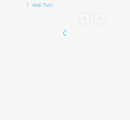
Vedi Tutti
Prevenzione dei
rischi medio pervisti:
formazione
specialistica per
affrontare le sfide
future per i lavoratori
Nuovo accordo stato
regioni 2025 rspp
esterno interno rls
rlst preposto datore