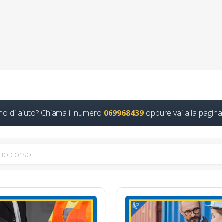
Continua
Datore di Lavoro: Gestione dei Rischi, Sicurezz
Supervisione
no di aiuto? Chiama il numero
069968439
oppure vai alla pagina
rmatore RSPP: gestione dei rischi Corso Datore di Lavoro Modulo Ag
Continua
 efficaci per garantire la sicurezza come Coordi