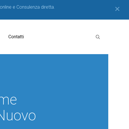
 online e Consulenza diretta.
✕
Contatti
ome
 Nuovo