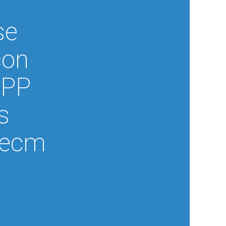
se
con
SPP
s
p ecm