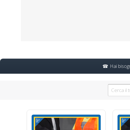
Corso Intensivo per il 
Hai bisog
Corso fo
Impara le strategie più