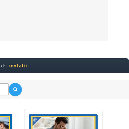
a Proattiva, Controllo e
 dei
contatti
giuntivo…
natore in edilizia Corso