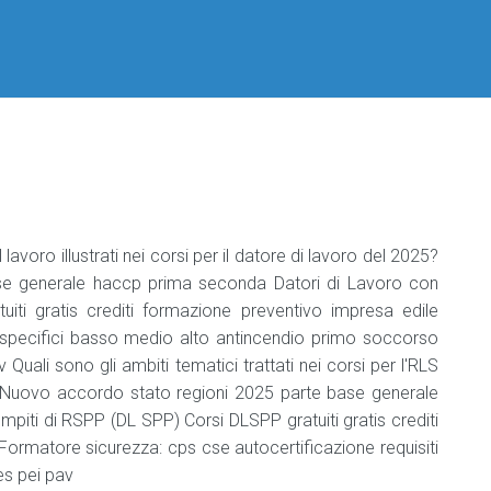
e
bevande
Addetto
che
NON
manipola
alimenti
e
bevande
Agg.
l lavoro illustrati nei corsi per il datore di lavoro del 2025?
addetto
se generale haccp prima seconda Datori di Lavoro con
che
NON
ti gratis crediti formazione preventivo impresa edile
manipola
 specifici basso medio alto antincendio primo soccorso
alimenti
 Quali sono gli ambiti tematici trattati nei corsi per l'RLS
e
? Nuovo accordo stato regioni 2025 parte base generale
bevande
iti di RSPP (DL SPP) Corsi DLSPP gratuiti gratis crediti
Consulente
Formatore sicurezza: cps cse autocertificazione requisiti
HACCP
es pei pav