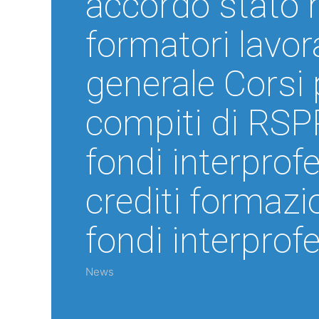
accordo stato 
formatori lavor
generale Corsi 
compiti di RSP
fondi interprofe
crediti formazi
fondi interprof
News