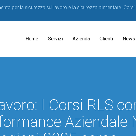
imento per la sicurezza sul lavoro e la sicurezza alimentare. Corsi
Home
Servizi
Azienda
Clienti
News
Il
Consulenti
Decreto
Acque
Medico
Potabili
Competente
2023
Lavoro: I Corsi RLS c
SPP
D.lgs
81/08
Formatori
erformance Aziendale
Corsi
sicurezza
per
HACCP
Lavoratori
Consulenza
Corsi
Consulenza