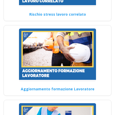
(DL SPP) Corsi
DLSPP formazione
Rischio stress lavoro correlato
integrativa elearning
ddl dlspp dl spp asp
rinnovo attestatop
Corso ambiente e salute
aziendale: la formazione
necessaria per la sicurezza
dei…
Continua
Aggiornamento formazione Lavoratore
Corso Formatore
Sicurezza sul Lavoro: