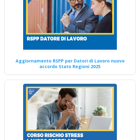
lavoratori possono
migliorare
partecipando ai
corsi di formazione
sulla sicurezza del
lavoro del nuovo
accordo stato
regioni? Nuovo
Aggiornamento RSPP per Datori di Lavoro nuovo
accordo Stato Regioni 2025
accordo stato
regioni 2025 corso
formatori
videoconferenza fad
aula virtuale
integrazione parte
base generale Corsi
per Datori di Lavoro
con compiti di RSPP