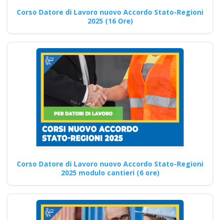
avanzata sulle
Corso Datore di Lavoro nuovo Accordo Stato-Regioni
normative per la
2025 (16 Ore)
sicurezza nei cantieri
edili: corso avanzato
Quali sono le competenze
informatiche richieste per
partecipare al corso di
aggiornamento…
Continua
Corso Datore di Lavoro nuovo Accordo Stato-Regioni
2025 modulo cantieri (6 ore)
Quali sono le
competenze
interpersonali che i