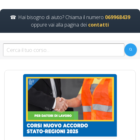
Hai bisogno di aiuto? Chiama il numero
069968439
oppure vai alla pagina dei
contatti
Corsi avanzati di
formazione sui rischi
alti per i lavoratori
datore
Quali sono le responsabilità
specifiche del preposto nella
gestione delle emergenze in…
Continua
Formazione