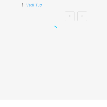
Vedi Tutti
Modulo Cantieri:
Tecniche Avanzate e
Strategie per i Datori
di Lavoro
Aggiornamento normativo per
i responsabili aziendali sulla
sicurezza Formazione Mista
sull'Integrazione del…
Continua