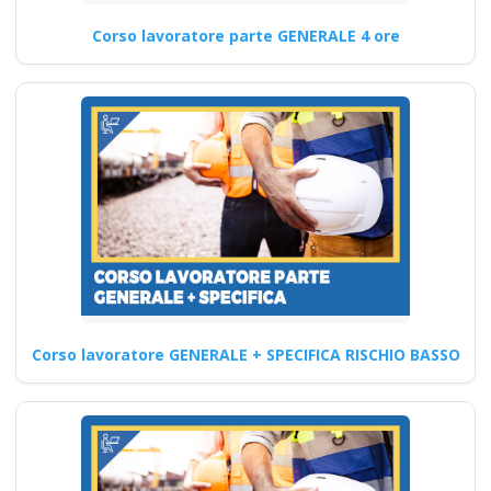
sicurezza sul lavoro:
Corso lavoratore parte GENERALE 4 ore
approfondimenti sul
nuovo accordo Stato
Regioni 2025
Come aprire un centro di
formazione sicurezza sul
lavoro qualificato
professionale corso…
Continua
Corso lavoratore GENERALE + SPECIFICA RISCHIO BASSO
Corsi RSPP nel
settore Costruzioni:
Modulo Integrativo 3