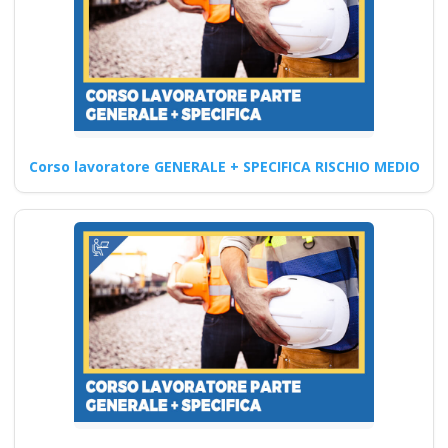
e normativa vigente
Ruolo e compiti del datore di
lavoro: corso di
approfondimento corso
formatore…
Corso lavoratore GENERALE + SPECIFICA RISCHIO MEDIO
Continua
Formazione
necessaria sulle
misure di sicurezza
per dipendenti a
rischio
Corsi di Coaching e Mentoring