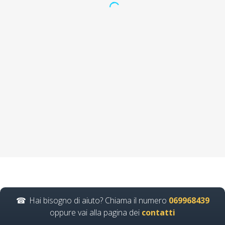
Come posso
aggiornare le mie
competenze in tema
di prevenzione
incendi in base alle
nuove direttive del
2025? Nuovo
accordo stato
regioni 2025 corso
formatori
videoconferenza fad
aula virtuale
Hai bisogno di aiuto? Chiama il numero
069968439
integrazione parte
oppure vai alla pagina dei
contatti
base generale Corsi