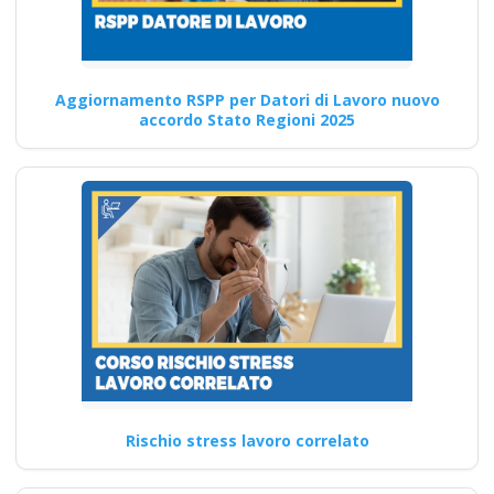
attiva dei lavoratori
nel corso di
formazione blended
per i cantieri edili?
Aggiornamento RSPP per Datori di Lavoro nuovo
accordo Stato Regioni 2025
Corsi per Corso RLS
aggiornamento D.Lgs. 81/08:
analisi dei nuovi approcci
alla…
Continua
Medicina del lavoro
a Brindisi - Quartiere
Rischio stress lavoro correlato
Centro Storico