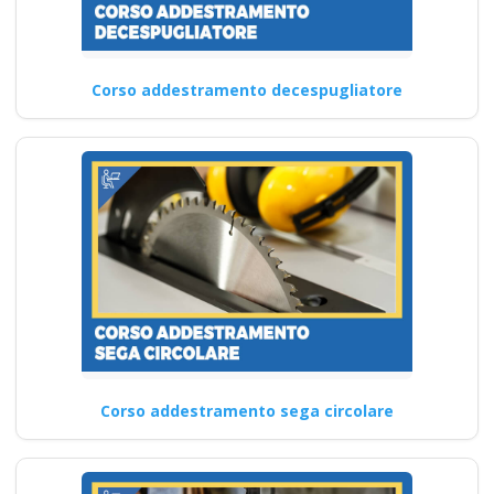
Corso addestramento decespugliatore
Corso addestramento sega circolare