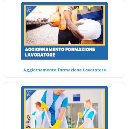
Corsi Online D.Lgs. 81/2008:
Formazione Virtuale
Approfondimento sulla
gestione del cambio per…
Continua
Impatto della
Aggiornamento formazione Lavoratore
normativa sul rischio
alto nella Formazione
per Lavoratori Corso
Datore 16 ore
Quali sono i principali obiettivi
del corso di formazione sulla
sicurezza per…