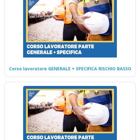
associazione
nazionale formatori
Lavoratori a rischio
Basso Medio Alto
soggetto formatore
italiani di
aggiornamento
obbligatorio corsi
obbligatori rete
Corso lavoratore GENERALE + SPECIFICA RISCHIO BASSO
preventivo corsi tutti
con nuovo Accordo
2025 patentino
corso
addestramento da
parte del datore di
lavoro parte teorica
pratica muletto gru