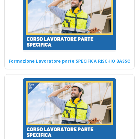
datore lavoratori
rischio basso medio
alto
Quali sono i requisiti necessari
per tenere corsi di formazione
sulla sicurezza…
Formazione Lavoratore parte SPECIFICA RISCHIO BASSO
Continua
Gestione del rischio
basso: corso sulla
parte generale
dell'accordo Stato-
Regioni 2025 per