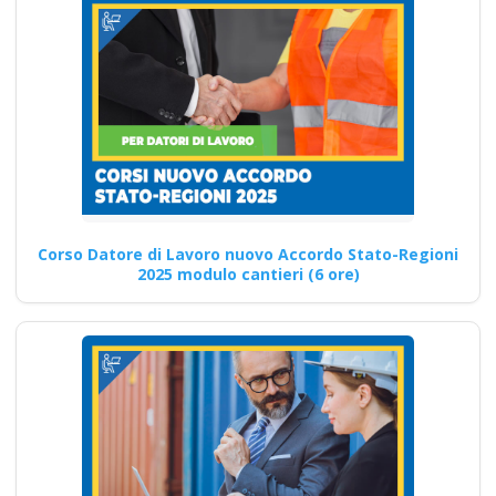
Corso di formazione
per l'innovazione e la
creatività: Pensiero
laterale e soluzioni
Corsi di primo soccorso:
prontezza e tempestività in
caso di emergenza corso…
Corso Datore di Lavoro nuovo Accordo Stato-Regioni
2025 modulo cantieri (6 ore)
Continua
Quali sono le
strategie per favorire
la partecipazione