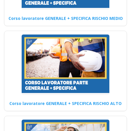
mobili trattore
macchine agicole
Corso lavoratore GENERALE + SPECIFICA RISCHIO MEDIO
industriali
Formazione del datore di
lavoro: corsi mirati alla
sicurezza e alla prevenzione…
Continua
Corso di pronto
intervento in caso di
Corso lavoratore GENERALE + SPECIFICA RISCHIO ALTO
avvelenamento in
una pasticceria
corso formatore rspp