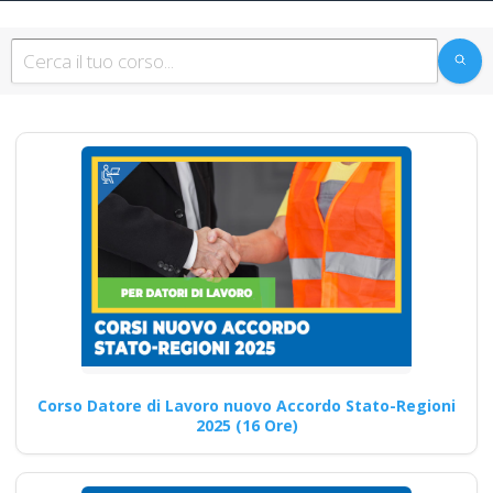
per Datori di Lavoro
con compiti di RSPP
(DL SPP) Corsi
DLSPP patentino
macchine agricole
trattore gru
piattaforma elevabile
rinnovo
Formazione sull'Utilizzo Sicuro
delle Merci in Arrivo corso
formatore rspp datore
lavoratori…
Corso Datore di Lavoro nuovo Accordo Stato-Regioni
Continua
2025 (16 Ore)