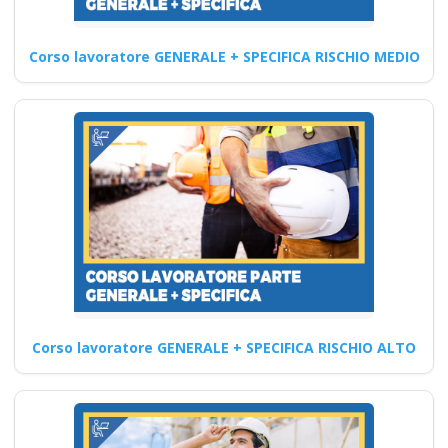
nuovo Accordo 2025
corsi accreditati apri
Corso lavoratore GENERALE + SPECIFICA RISCHIO MEDIO
paprire un centro di
formazione ente
scuola bilaterale
associazione
Implementazione del D.lgs
81/2008: Corso Formativo per
RSPP Quali sono i vantaggi…
Continua
Corso lavoratore GENERALE + SPECIFICA RISCHIO ALTO
Corso avanzato per
addetti antincendio