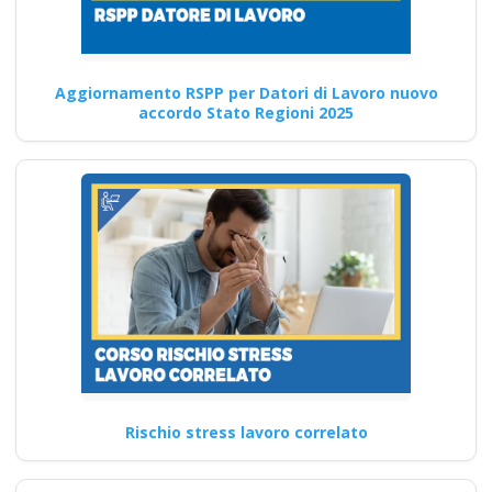
corso formatore rspp
datore lavoratori
rischio basso medio
alto
Aggiornamento RSPP per Datori di Lavoro nuovo
accordo Stato Regioni 2025
Corso avanzato per
professionisti del settore
edile: cosa imparerai Quali
sono i…
Continua
Aggiornamento per
RSPP in ambito di
Rischio stress lavoro correlato
sicurezza sul lavoro
Corso Datore