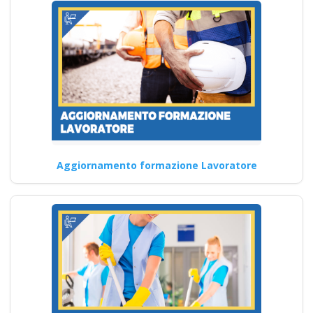
Modulo Aggiuntivo
Cantieri Edili 6 ore
Corso di Formazione
Lavoratore Base Meccanico:
Gestione del Tempo e
Organizzazione Quali…
Continua
Aggiornamento formazione Lavoratore
Formazione per
imprenditori
industriali: strategie
per il benessere sul
luogo di lavoro