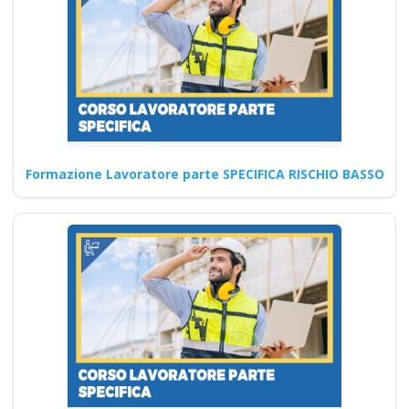
medio rischio
Quali sono le strategie per
coinvolgere attivamente i
lavoratori nella prevenzione
dei…
Continua
Formazione Lavoratore parte SPECIFICA RISCHIO BASSO
Corso di Pratica
Sicura di Lavoro con
Gas e Sostanze
Infiammabili corso
formatore rspp
datore lavoratori
rischio basso medio