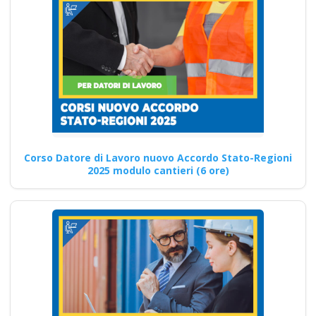
preposto datore
lavoratori ddl dlspp
rinnovo attestato
Corso Formatore per la
Sicurezza sul Lavoro: Teoria
Quali sono i requisiti…
Continua
Corso Datore di Lavoro nuovo Accordo Stato-Regioni
2025 modulo cantieri (6 ore)
Corso Sicurezza
Domiciliare:
Sicurezza e
Normative per
Lavoro a Domicilio