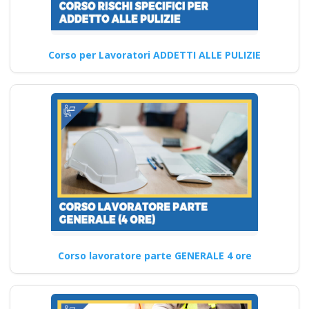
Sicurezza sul lavoro: le nuove
linee guida Nuovo accordo
stato regioni 2025…
Corso per Lavoratori ADDETTI ALLE PULIZIE
Continua
Formazione
asincrona per la
sicurezza sul lavoro:
come applicare le
nuove norme del
2025 Nuovo accordo
Corso lavoratore parte GENERALE 4 ore
stato regioni 2025
realtà virtuale app