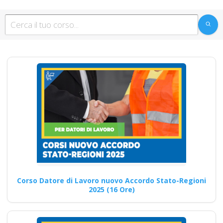
Corsi di
aggiornamento per
attestati: le ultime
indicazioni normative
Nuovo accordo stato
regioni 2025 corso
formatori
videoconferenza fad
aula virtuale
integrazione parte
base generale Corsi
Corso Datore di Lavoro nuovo Accordo Stato-Regioni
per Datori di Lavoro
2025 (16 Ore)
con compiti di RSPP
(DL SPP) rls rlst