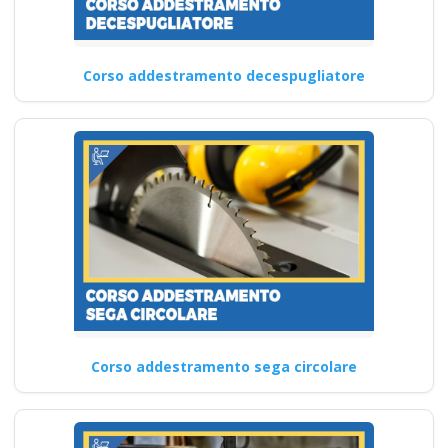
Corso addestramento decespugliatore
Corso addestramento sega circolare