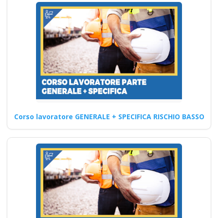
preposto per basso
rischio
Corso di aggiornamento
online: normative D.lgs 81
2008 per il datore medio…
Continua
Corso lavoratore GENERALE + SPECIFICA RISCHIO BASSO
HACCP corsi:
formazione
specializzata per
operatori alimentari
Opportunità di Partnership