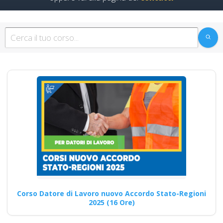
Formazione
asincrona per la
sicurezza sul lavoro:
come applicare le
nuove norme del
2025 Nuovo accordo
stato regioni 2025
realtà virtuale app
formatori docenti
rspp rls rlst preposto
datore Evento
formativo seminari
gratuiti più
partecipati dai
Corso Datore di Lavoro nuovo Accordo Stato-Regioni
soggetto formatore
2025 (16 Ore)
italiani di