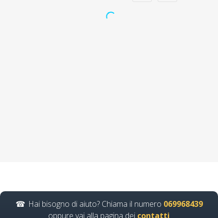
Formazione per
imprenditori
industriali: strategie
per il benessere sul
luogo di lavoro
Sicurezza sul lavoro: le nuove
linee guida Nuovo accordo
stato regioni 2025…
Continua
Hai bisogno di aiuto? Chiama il numero
069968439
oppure vai alla pagina dei
contatti