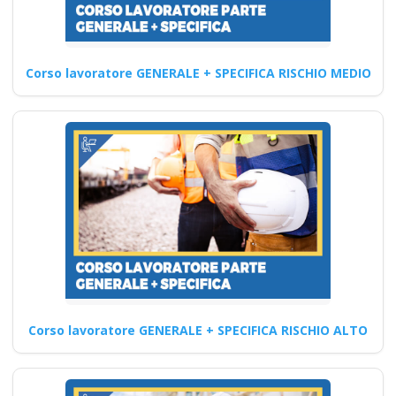
per la Sicurezza sul Lavoro:
Entra a Far Parte…
Continua
Corso lavoratore GENERALE + SPECIFICA RISCHIO MEDIO
Corso di formazione
sulla sicurezza per
l'utilizzo del
decespugliatore
Corso Datore di
Lavoro 16 ore
Prevenzione e competenze
Corso lavoratore GENERALE + SPECIFICA RISCHIO ALTO
avanzate: il corso per
lavoratori esperti Modulo
comune per…