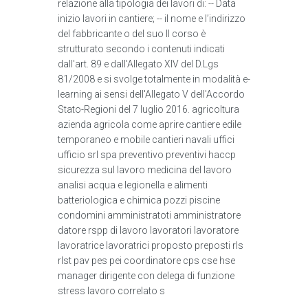
relazione alla tipologia dei lavori di: -- Data
inizio lavori in cantiere; -- il nome e l’indirizzo
del fabbricante o del suo Il corso è
strutturato secondo i contenuti indicati
dall'art. 89 e dall'Allegato XIV del D.Lgs
81/2008 e si svolge totalmente in modalità e-
learning ai sensi dell'Allegato V dell'Accordo
Stato-Regioni del 7 luglio 2016. agricoltura
azienda agricola come aprire cantiere edile
temporaneo e mobile cantieri navali uffici
ufficio srl spa preventivo preventivi haccp
sicurezza sul lavoro medicina del lavoro
analisi acqua e legionella e alimenti
batteriologica e chimica pozzi piscine
condomini amministratoti amministratore
datore rspp di lavoro lavoratori lavoratore
lavoratrice lavoratrici proposto preposti rls
rlst pav pes pei coordinatore cps cse hse
manager dirigente con delega di funzione
stress lavoro correlato s