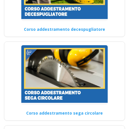
Corso addestramento decespugliatore
Corso addestramento sega circolare