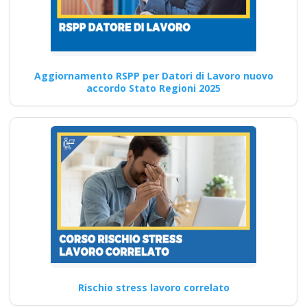
81/2008: Corso Formativo per
RSPP Quali sono i vantaggi…
Continua
Aggiornamento RSPP per Datori di Lavoro nuovo
accordo Stato Regioni 2025
Corso avanzato per
addetti antincendio
medio rischio
Quali sono le strategie per
coinvolgere attivamente i
lavoratori nella prevenzione
dei…
Continua
Rischio stress lavoro correlato