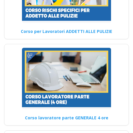
Corsi per RSPP: Le
Nuove Normative in
Corso per Lavoratori ADDETTI ALLE PULIZIE
Materia di Sicurezza
sul Lavoro
Sviluppare competenze di
leadership, motivazione,
empowerment e resilienza
come formatore di
sicurezza…
Continua
Corso lavoratore parte GENERALE 4 ore
Le novità del corso