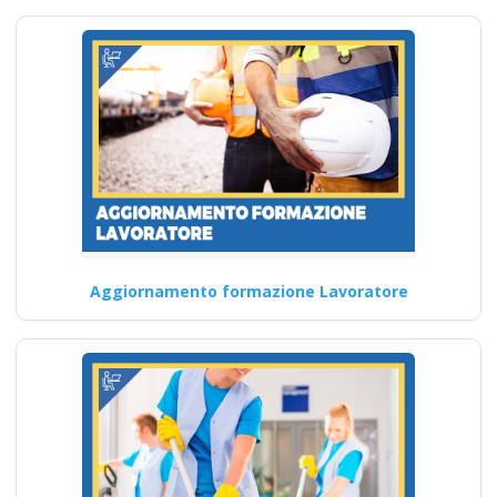
Corso di Pratica
Sicura di Lavoro con
Gas e Sostanze
Infiammabili corso
formatore rspp
datore lavoratori
rischio basso medio
alto
Aggiornamento formazione Lavoratore
Corsi per la sicurezza sul
lavoro del 2025: le ultime
informazioni Nuovo…
Continua