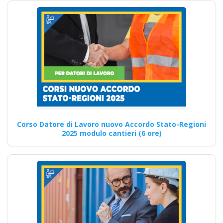
aggiornamento
obbligatorio
ASPP/RSPP
(DL.81/08, RSPP) e
CSP/CSE (DL.81/08)
Lezioni in aula realtà
virtuale
Riconoscimento
della formazione con
nuovo Accordo 2025
Corso Datore di Lavoro nuovo Accordo Stato-Regioni
2025 modulo cantieri (6 ore)
corsi accreditati apri
paprire un centro di
formazione ente
scuola bilaterale
associazione
Implementazione del D.lgs