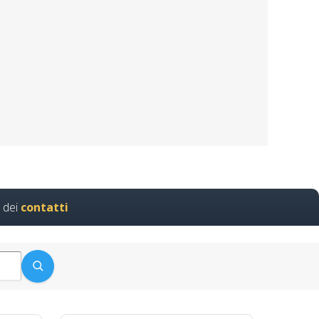
o accordo Stato-Regioni del
o medio alto
a…
 Lavoratori
 dei
contatti
finalità…