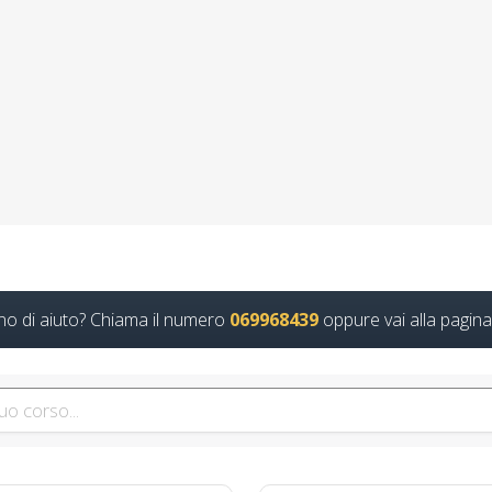
acia dei corsi antincendio introdotti nel nuov
 formatore rspp datore lavoratori rischio bass
orsi per il rinnovo patentino del muletto e degli altri mezzi: normativ
Continua
e Salute sul Lavoro: Formazione Completa per i
no di aiuto? Chiama il numero
069968439
oppure vai alla pagina
dimenti sul Corso di Formazione RSPP sul Medio Rischio: Obiettivi e 
Continua