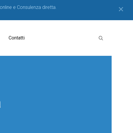
 online e Consulenza diretta.
✕
Contatti
a