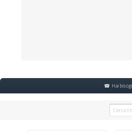
Come sarà valutata l'effic
2025? corso
C
Sicurezza 
Hai bisog
Approfon