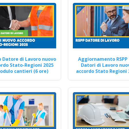
dulo Aggiuntivo Cantieri Edili 6 ore La forma
sicurezza: cosa non può mancare
i di sicurezza sul lavoro: iniziativa autonoma per un ambiente più si
Continua
 Datore di Lavoro nuovo
Aggiornamento RSPP 
rdo Stato-Regioni 2025
Datori di Lavoro nuo
dulo cantieri (6 ore)
accordo Stato Regioni 
Controllo dei Rischi corso formatore rspp dator
medio alto
 di coaching e mentoring per la sicurezza sul lavoro: opportunità form
Continua