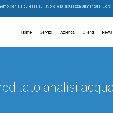
imento per la sicurezza sul lavoro e la sicurezza alimentare. Corsi
Home
Servizi
Azienda
Clienti
News
Il
Consulenti
Decreto
Acque
Medico
Potabili
Competente
2023
reditato analisi acqu
SPP
D.lgs
81/08
Formatori
Corsi
sicurezza
per
HACCP
Lavoratori
Consulenza
Corsi
Consulenza