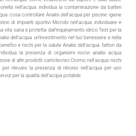
e
onella nell'acqua: individua la contaminazione da batteri
bevande
ua: cosa controllare Analisi dell'acqua per piscine: igiene
Addetto
stori di impianti sportivi Microbi nell'acqua: individuare e
che
 vita sana e protetta dall'inquinamento idrico Test per la
NON
lisi dell'acqua: un'investimento nel tuo benessere e nella
manipola
alimenti
nefici e rischi per la salute Analisi dell'acqua: fattori da
e
 individua la presenza di organismi nocivi analisi acqua
bevande
one di altri prodotti cartotecnici Cromo nell'acqua: rischi
Agg.
 per rilevare la presenza di nihonio nell'acqua per uso
addetto
ervizi per la qualità dell'acqua potabile
che
NON
manipola
alimenti
e
bevande
Consulente
HACCP