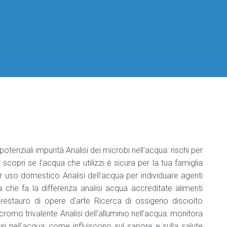
per
per
Classificazione
per
Datori
Codici
di
Aziende
Responsabile
Manuale
ATECO
lavoro
industria
Haccp
Il
2025
alimentare
Podcast
DVR
e
sulla
Professionisti
Agg.
Sicurezza
Sicurezza
Agg.
Manuale
Nomina
sul
sul
responsabile
HACCP
del
Lavoro
Lavoro
industria
medico
alimentare
competente
Manuale
di
Addetto
tracciabilità
Medicina
che
del
manipola
lavoro
Etichettatura
alimenti
e
 potenziali impurità Analisi dei microbi nell'acqua: rischi per
bevande
 scopri se l'acqua che utilizzi è sicura per la tua famiglia
er uso domestico Analisi dell'acqua per individuare agenti
Aggiornamento
zza che fa la differenza analisi acqua accreditate alimenti
addetto
che
restauro di opere d'arte Ricerca di ossigeno disciolto
manipola
cromo trivalente Analisi dell'alluminio nell'acqua: monitora
alimenti
i nell'acqua: come influiscono sul sapore e sulla salute