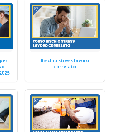
zione dei neoassunti sulla
curo…
per
Rischio stress lavoro
vo
correlato
2025
e lavoratori rischio basso
ative…