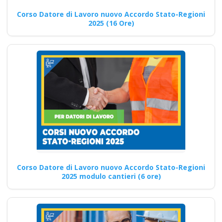
Quali sono le implicazioni
Corso Datore di Lavoro nuovo Accordo Stato-Regioni
dell'accordo Stato-Regioni
2025 (16 Ore)
sulle politiche di sicurezza sul
lavoro…
Continua
RSPP Rischio Basso:
corso specializzato
Moduli 1 e 2
Corso Datore di Lavoro nuovo Accordo Stato-Regioni
Corsi formatori sicurezza sul
2025 modulo cantieri (6 ore)
lavoro: nuove norme e linee
guida 2025 Nuovo…
Continua