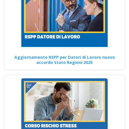
Corso di
Approfondimento
per Lavoratori sui
D.Lgs. 81/08 corso
Aggiornamento RSPP per Datori di Lavoro nuovo
formatore rspp
accordo Stato Regioni 2025
datore lavoratori
rischio basso medio
alto
Come identificare e ridurre i
rischi legati all'uso improprio
di sostanze chimiche…
Continua