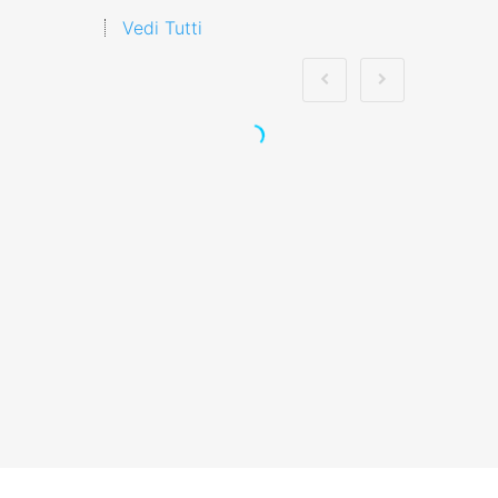
Vedi Tutti
Corso di pronto
intervento in caso di
avvelenamento in
una pasticceria
corso formatore rspp
datore lavoratori
rischio basso medio
alto
Quali sono i requisiti necessari