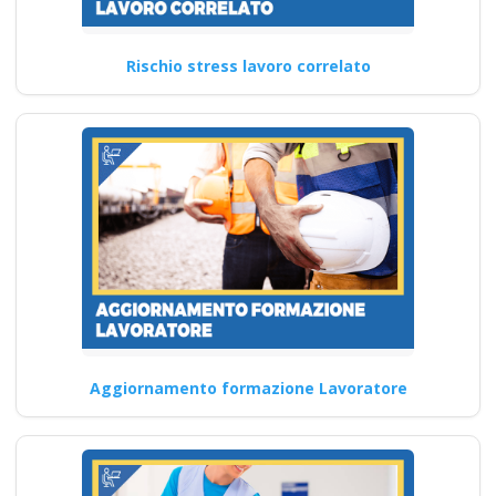
Rischio stress lavoro correlato
Corso Datore
Modulo Aggiuntivo
Cantieri Edili 6 ore
Corso E-Learning:
Prevenzione degli
Infortuni in Ambiente
di Lavoro
Aggiornamento professionale
in materia di HACCP: corso
per addetti e responsabili
Aggiornamento formazione Lavoratore
Corso…
Continua