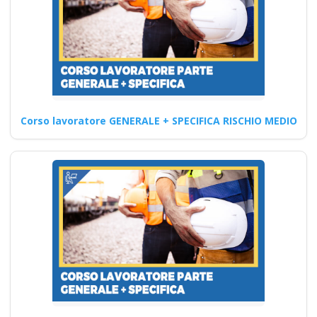
rspp datore di lavoro
Migliorare le competenze
professionali attraverso i corsi
specifici sulla sicurezza in
azienda…
Corso lavoratore GENERALE + SPECIFICA RISCHIO MEDIO
Continua
Quali sono le
responsabilità dei
lavoratori in
relazione
all'aggiornamento
del RSPP?