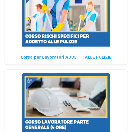
Corso persona
avvertita PAV rischio
elettrico:
promuovere la
cultura della
Corso per Lavoratori ADDETTI ALLE PULIZIE
sicurezza Nuovo
accordo stato
regioni 2025 rspp
esterno interno rls
rlst preposto datore
Evento formativo
seminari gratuiti più
partecipati dai
soggetto formatore