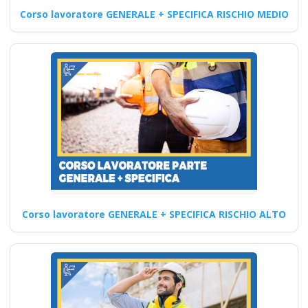
Corso lavoratore GENERALE + SPECIFICA RISCHIO MEDIO
Come prevenire gli infortuni
legati all'uso delle macchine e
degli attrezzi nei…
Continua
Corsi di Formazione
Professionale per
Datori di Lavoro:
Rischio Basso
Corso lavoratore GENERALE + SPECIFICA RISCHIO ALTO
Sicurezza e formazione: corso
per carrellisti e mulettisti
Gestione dei residui di…