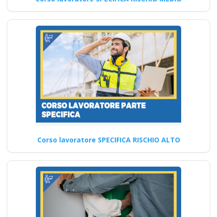
di RSPP (DL SPP)
Corsi DLSPP
patentino rinnovo
Quali sono i passaggi
fondamentali per la gestione
della sicurezza sul lavoro…
Continua
Corso lavoratore SPECIFICA RISCHIO ALTO