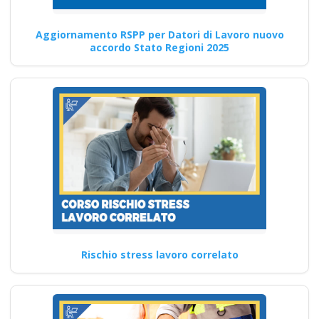
Continua
Aggiornamento RSPP per Datori di Lavoro nuovo
accordo Stato Regioni 2025
Corso di Igiene e
Sicurezza per
Lavoratori del
Settore Assistenza
corso formatore rspp
datore lavoratori
rischio basso medio
alto
Corsi HACCP: Corsi
Rischio stress lavoro correlato
Specializzati per la Sicurezza
Alimentare in Azienda corso
formatore…