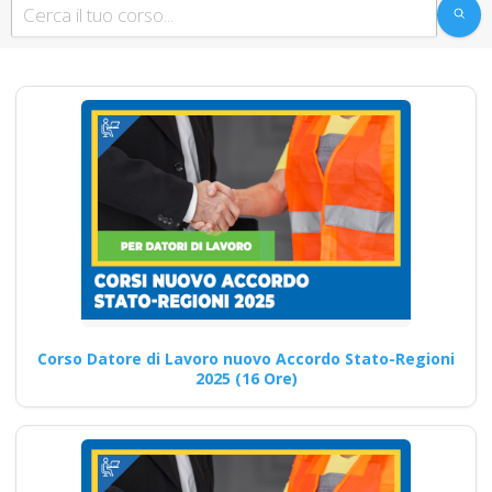
Procedure di
Sicurezza e Controllo
dei Rischi corso
formatore rspp
datore lavoratori
rischio basso medio
alto
Corsi di coaching e mentoring
per la sicurezza sul lavoro:
opportunità formative…
Corso Datore di Lavoro nuovo Accordo Stato-Regioni
2025 (16 Ore)
Continua