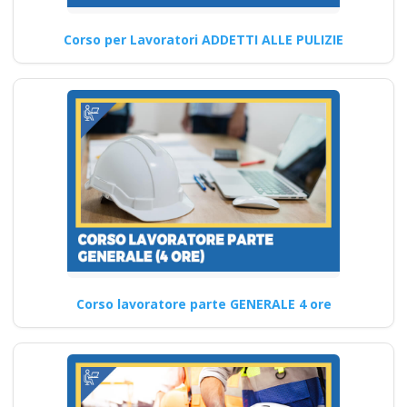
Corsi FAD per la sicurezza sul
Corso per Lavoratori ADDETTI ALLE PULIZIE
lavoro: competenze e
certificazioni professionali
garantite…
Continua
Nuovi corsi per la
sicurezza sul lavoro
aziendale: linee
guida e normative
Corso lavoratore parte GENERALE 4 ore
attuali Nuovo
accordo stato
regioni 2025 corso
dipendenti in lingua