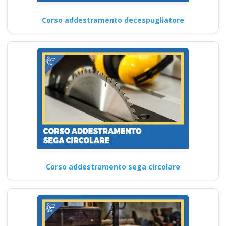
Corso addestramento decespugliatore
Corso addestramento sega circolare