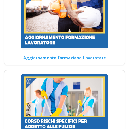
Continua
Un'analisi
approfondita del
corso di
Aggiornamento formazione Lavoratore
qualificazione
professionale per
rspp e datori di
lavoro secondo
l'accordo stato-
regioni 2025 Corso
Datore di Lavoro
Modulo Aggiuntivo
Cantieri Edili 6 ore