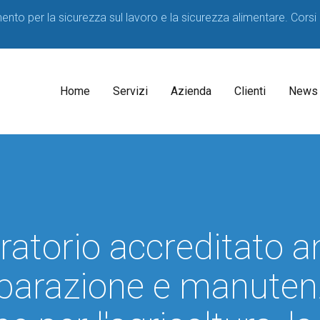
imento per la sicurezza sul lavoro e la sicurezza alimentare. Corsi
Home
Servizi
Azienda
Clienti
News
Il
Consulenti
Decreto
Acque
Medico
Potabili
Competente
2023
ratorio accreditato an
SPP
D.lgs
81/08
Formatori
iparazione e manuten
Corsi
sicurezza
per
HACCP
Lavoratori
Consulenza
Corsi
Consulenza