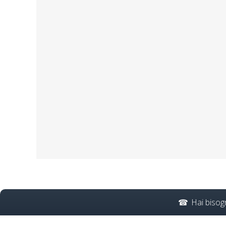
Ente bilaterale di for
formatori videoconferenz
lavoratori dd
Corso di perfezion
Hai bisog
Ente di formazione top pe
corso formatori lavorato