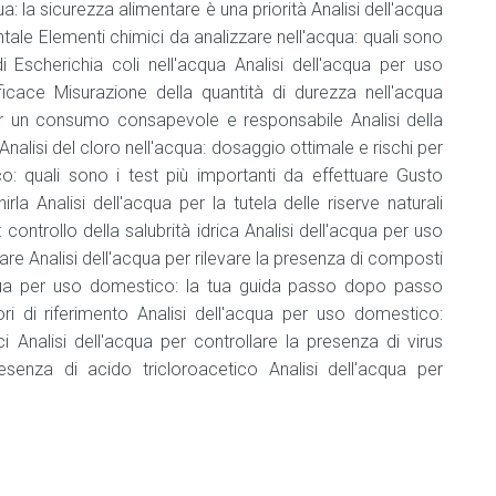
e
qua: la sicurezza alimentare è una priorità Analisi dell'acqua
bevande
ntale Elementi chimici da analizzare nell'acqua: quali sono
di Escherichia coli nell'acqua Analisi dell'acqua per uso
Addetto
cace Misurazione della quantità di durezza nell'acqua
che
NON
per un consumo consapevole e responsabile Analisi della
manipola
Analisi del cloro nell'acqua: dosaggio ottimale e rischi per
alimenti
o: quali sono i test più importanti da effettuare Gusto
e
bevande
rla Analisi dell'acqua per la tutela delle riserve naturali
controllo della salubrità idrica Analisi dell'acqua per uso
Agg.
tare Analisi dell'acqua per rilevare la presenza di composti
addetto
acqua per uso domestico: la tua guida passo dopo passo
che
NON
ori di riferimento Analisi dell'acqua per uso domestico:
manipola
i Analisi dell'acqua per controllare la presenza di virus
alimenti
resenza di acido tricloroacetico Analisi dell'acqua per
e
bevande
Consulente
HACCP