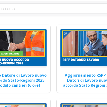
 gratuiti gratis crediti formazione professio
resa edile agricola imprese industrie aziende
formazione partecipata datore di lavoro
ponsabile del Sistema di Gestione della Sicurezza Alimentare Corsi 
Continua
tore di lavoro in cantieri edili: analisi dei ris
 Datore di Lavoro nuovo
Aggiornamento RSPP 
Datore di Lavoro 16 ore
rdo Stato-Regioni 2025
Datori di Lavoro nuo
dulo cantieri (6 ore)
accordo Stato Regioni 
onsulenza esperta per i datori di lavoro sulle responsabilità legali e l
Continua