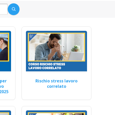
nali cfp ecm piccole medie
 imprenditore obblighi
Aggiornamento…
chi e delle emergenze Corso
per
Rischio stress lavoro
vo
correlato
2025
a…