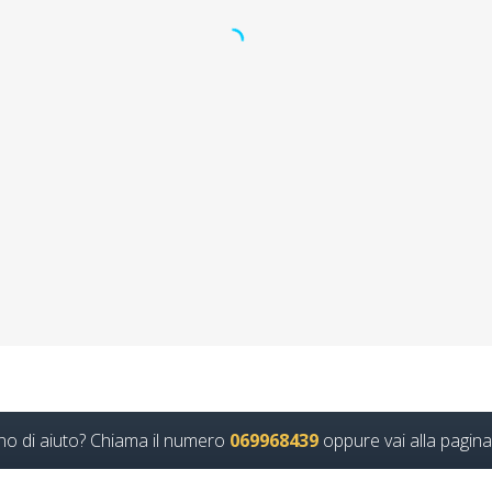
mazione a Santeramo in Colle Nuovo accordo s
a fad aula virtuale online corso formatori rspp
l dlspp rinnovo patentino muletto gru trattore 
amento sull'analisi microbiologica degli alimenti corso formatore rspp
Continua
no di aiuto? Chiama il numero
069968439
oppure vai alla pagina
r corsi sicurezza sul lavoro a Cremona Nuovo 
ri datore parte base generale Corsi per Datori