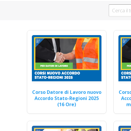
RSPP (DL SPP) Corsi DLSPP
grandi preventivo imp
Ruolo del Res
Corsi di formazione per da
Corso Datore di Lavoro nuovo
Corso
Accordo Stato-Regioni 2025
Acco
(16 Ore)
mo
C