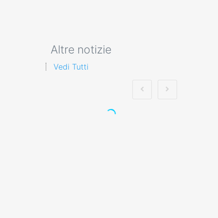
Altre notizie
Vedi Tutti
Analisi approfondita
dell'attestato datore
rischio specifico
integrazione alto in
base all'accordo
recente tra Stato e