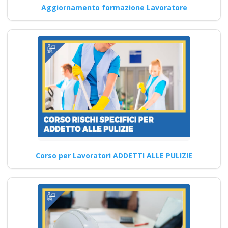
Aggiornamento formazione Lavoratore
migliorare
partecipando ai
corsi di formazione
sulla sicurezza del
lavoro del nuovo
accordo stato
regioni? Nuovo
accordo stato
regioni 2025 corso
formatori
videoconferenza fad
Corso per Lavoratori ADDETTI ALLE PULIZIE
aula virtuale
integrazione parte
base generale Corsi
per Datori di Lavoro
con compiti di RSPP