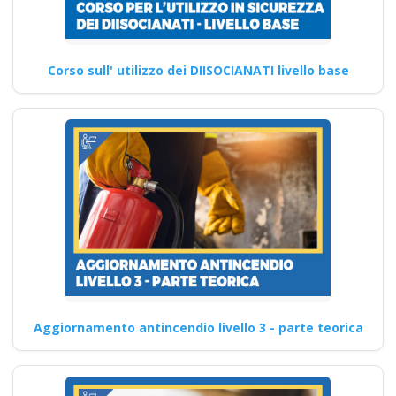
Corso sull' utilizzo dei DIISOCIANATI livello base
Aggiornamento antincendio livello 3 - parte teorica