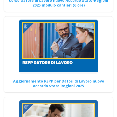
Corso Datore di Lavoro nuovo Accordo Stato-Regioni
2025 modulo cantieri (6 ore)
Corsi avanzati di
formazione sui rischi
alti per i lavoratori
datore
Quali sono le responsabilità
specifiche del preposto nella
gestione delle emergenze in…
Aggiornamento RSPP per Datori di Lavoro nuovo
Continua
accordo Stato Regioni 2025
Formazione