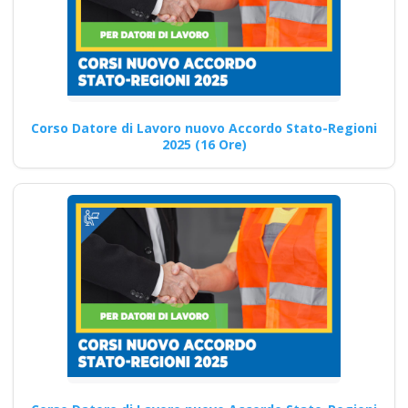
soddisfazione dei partecipanti
ai…
Continua
Corso Datore di Lavoro nuovo Accordo Stato-Regioni
2025 (16 Ore)
Modulo Cantieri:
Tecniche Avanzate e
Strategie per i Datori
di Lavoro
Aggiornamento normativo per
i responsabili aziendali sulla
sicurezza Formazione Mista
sull'Integrazione del…
Continua