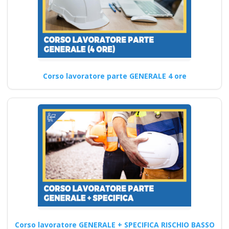
(DL SPP) Corsi
DLSPP formazione
integrativa elearning
ddl dlspp dl spp asp
rinnovo attestatop
Corso lavoratore parte GENERALE 4 ore
Corso ambiente e salute
aziendale: la formazione
necessaria per la sicurezza
dei…
Continua
Corso Formatore
Sicurezza sul Lavoro:
Corso lavoratore GENERALE + SPECIFICA RISCHIO BASSO
Innovazioni