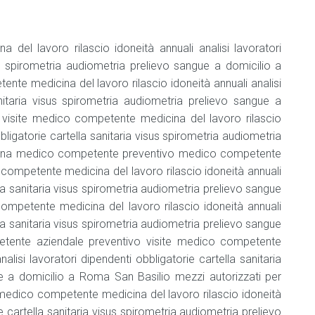
e
bevande
Addetto
del lavoro rilascio idoneità annuali analisi lavoratori
che
sus spirometria audiometria prelievo sangue a domicilio a
NON
nte medicina del lavoro rilascio idoneità annuali analisi
manipola
anitaria visus spirometria audiometria prelievo sangue a
alimenti
e
visite medico competente medicina del lavoro rilascio
bevande
bbligatorie cartella sanitaria visus spirometria audiometria
omina medico competente preventivo medico competente
Agg.
addetto
 competente medicina del lavoro rilascio idoneità annuali
che
lla sanitaria visus spirometria audiometria prelievo sangue
NON
competente medicina del lavoro rilascio idoneità annuali
manipola
lla sanitaria visus spirometria audiometria prelievo sangue
alimenti
e
tente aziendale preventivo visite medico competente
bevande
alisi lavoratori dipendenti obbligatorie cartella sanitaria
e a domicilio a Roma San Basilio mezzi autorizzati per
Consulente
e medico competente medicina del lavoro rilascio idoneità
HACCP
ie cartella sanitaria visus spirometria audiometria prelievo