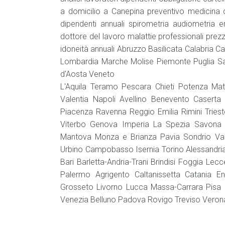
a domicilio a Canepina preventivo medicina de
dipendenti annuali spirometria audiometria
dottore del lavoro malattie professionali prezzi
idoneità annuali Abruzzo Basilicata Calabria C
Lombardia Marche Molise Piemonte Puglia Sar
d'Aosta Veneto
L'Aquila Teramo Pescara Chieti Potenza Ma
Valentia Napoli Avellino Benevento Casert
Piacenza Ravenna Reggio Emilia Rimini Tries
Viterbo Genova Imperia La Spezia Savon
Mantova Monza e Brianza Pavia Sondrio Va
Urbino Campobasso Isernia Torino Alessandria
Bari Barletta-Andria-Trani Brindisi Foggia Le
Palermo Agrigento Caltanissetta Catania 
Grosseto Livorno Lucca Massa-Carrara Pisa P
Venezia Belluno Padova Rovigo Treviso Veron