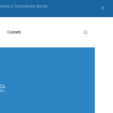
 online e Consulenza diretta.
✕
Contatti
e