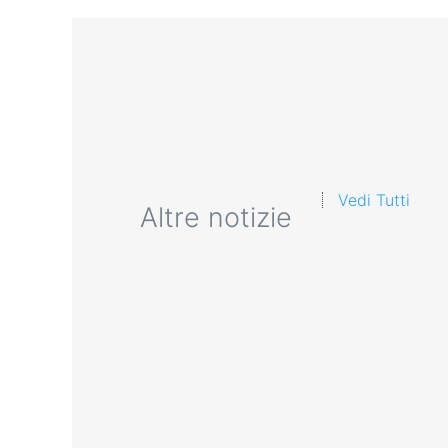
Vedi Tutti
Altre notizie
Quali sono le competenze i
formazione sulla sicurezza
2025 corso formatori vide