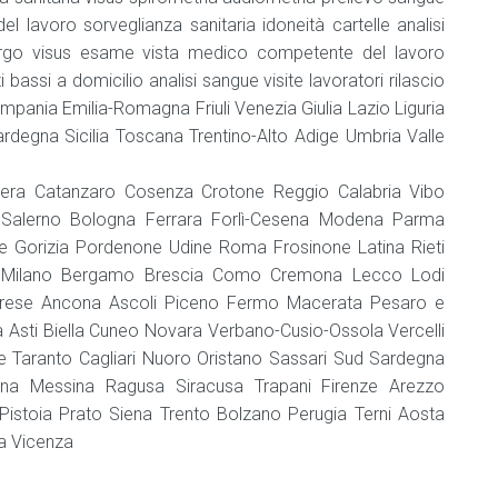
l lavoro sorveglianza sanitaria idoneità cartelle analisi
 ergo visus esame vista medico competente del lavoro
 bassi a domicilio analisi sangue visite lavoratori rilascio
ampania Emilia-Romagna Friuli Venezia Giulia Lazio Liguria
degna Sicilia Toscana Trentino-Alto Adige Umbria Valle
tera Catanzaro Cosenza Crotone Reggio Calabria Vibo
a Salerno Bologna Ferrara Forlì-Cesena Modena Parma
te Gorizia Pordenone Udine Roma Frosinone Latina Rieti
a Milano Bergamo Brescia Como Cremona Lecco Lodi
rese Ancona Ascoli Piceno Fermo Macerata Pesaro e
 Asti Biella Cuneo Novara Verbano-Cusio-Ossola Vercelli
cce Taranto Cagliari Nuoro Oristano Sassari Sud Sardegna
Enna Messina Ragusa Siracusa Trapani Firenze Arezzo
istoia Prato Siena Trento Bolzano Perugia Terni Aosta
a Vicenza