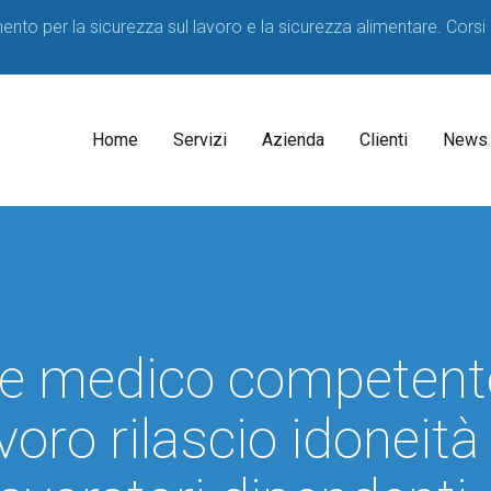
imento per la sicurezza sul lavoro e la sicurezza alimentare. Corsi
Home
Servizi
Azienda
Clienti
News
Il
Consulenti
Decreto
Acque
Medico
Potabili
Competente
2023
ite medico competent
SPP
D.lgs
81/08
Formatori
voro rilascio idoneità
Corsi
sicurezza
per
HACCP
Lavoratori
Consulenza
Corsi
Consulenza