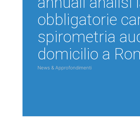
annuali analisi 
obbligatorie car
spirometria au
domicilio a Ro
News & Approfondimenti