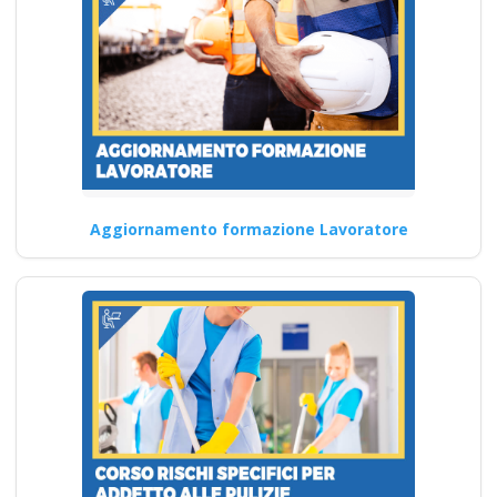
Corso Sicurezza per Addetti
alla Lavorazione del
Polietilene: Normative e
Sicurezza corso…
Continua
Aggiornamento formazione Lavoratore
RSPP: il garante
della compliance
normativa e della
sicurezza nei luoghi
di lavoro
Sicurezza sul lavoro:
normative, adempimenti e
best practice corso formatore