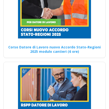
Cagliari Nuovo
accordo stato
regioni 2025 nuovi
codici ateco corso
formatori lavoratori
datore parte base
generale haccp
prima seconda Corsi
Corso Datore di Lavoro nuovo Accordo Stato-Regioni
2025 modulo cantieri (6 ore)
alimentaristi per
Datori di Lavoro con
compiti di RSPP (DL
SPP) Corsi DLSPP
gratuiti gratis crediti
formazione
preventivo impresa
edile agricola
industrie aziende