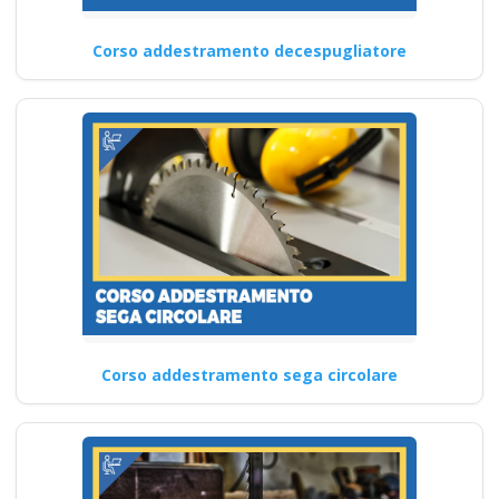
Corso addestramento decespugliatore
Corso addestramento sega circolare