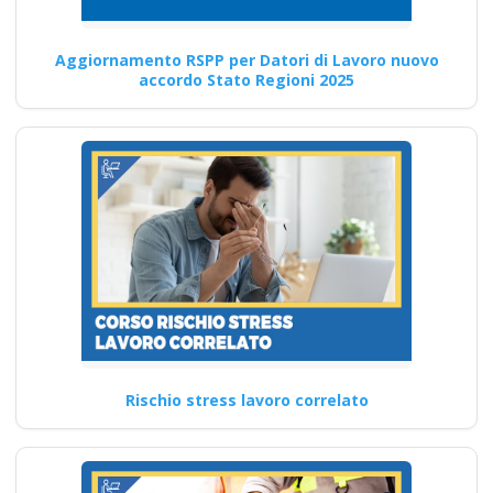
imprenditore
obblighi datore di
Aggiornamento RSPP per Datori di Lavoro nuovo
lavoro
accordo Stato Regioni 2025
La formazione HSE manager
aziendale: focus sui nuovi
aspetti della D.Lgs. 81/08…
Continua
Analisi dei rischi
specifici in azienda:
Rischio stress lavoro correlato
approfondimento e
azioni