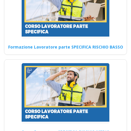
Continua
Corso RLS 2025: Le
Formazione Lavoratore parte SPECIFICA RISCHIO BASSO
Misure Preventive
per Ridurre gli
Infortuni sul Lavoro
Corsi Teorico-Pratici sulla
Sicurezza e Salute sul Lavoro
Corso di sicurezza sul…
Continua