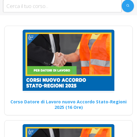
coop edile agricole
lavoratori apri
paprire un centro di
formazione ente
scuola bilaterale
associazione
Guida pratica per il datore di
lavoro sull'organizzazione e la
gestione di…
Continua
Corso Datore di Lavoro nuovo Accordo Stato-Regioni
2025 (16 Ore)
Corsi di formazione
professionale a