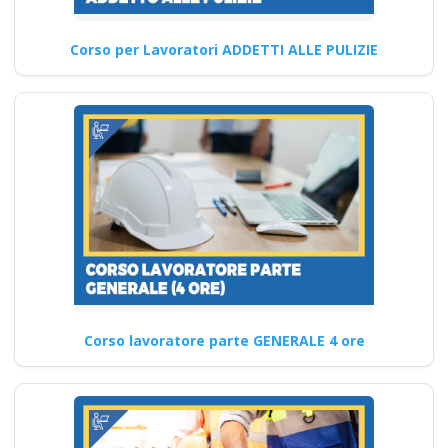
rspp datore…
Corso per Lavoratori ADDETTI ALLE PULIZIE
Continua
I nuovi corsi per i
patentini e le
normative in vigore
per il 2025 Nuovo
accordo stato
regioni 2025 corso
formatori
Corso lavoratore parte GENERALE 4 ore
videoconferenza fad
aula virtualecorso
lavoratori datore
parte base generale