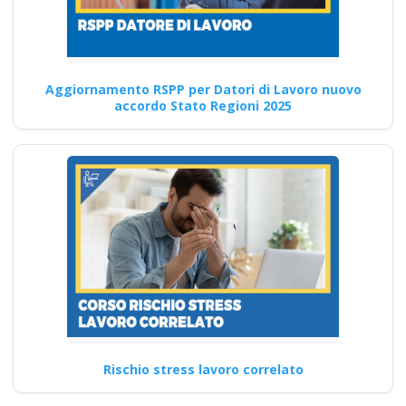
Quali sono le responsabilità
specifiche del preposto nella
gestione delle emergenze in…
Aggiornamento RSPP per Datori di Lavoro nuovo
Continua
accordo Stato Regioni 2025
Formazione
avanzata sulle
normative per la
sicurezza nei cantieri
edili: corso avanzato
Quali sono le competenze
informatiche richieste per
Rischio stress lavoro correlato
partecipare al corso di
aggiornamento…