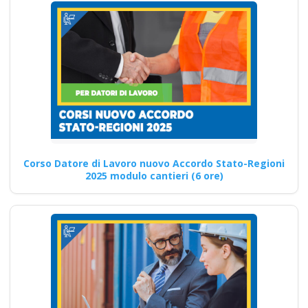
Tecniche Avanzate e
Strategie per i Datori
di Lavoro
Aggiornamento normativo per
i responsabili aziendali sulla
sicurezza Formazione Mista
sull'Integrazione del…
Continua
Corso Datore di Lavoro nuovo Accordo Stato-Regioni
2025 modulo cantieri (6 ore)
Corsi avanzati di
formazione sui rischi
alti per i lavoratori
datore