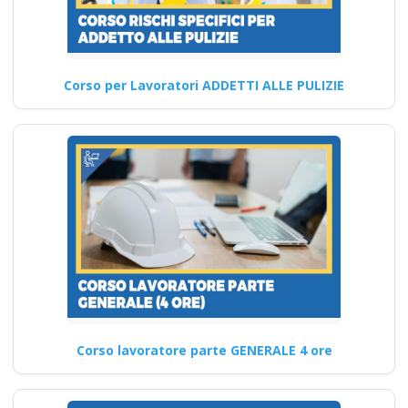
accordo stato
regioni 2025 corso
formatori
videoconferenza fad
Corso per Lavoratori ADDETTI ALLE PULIZIE
aula virtuale
integrazione parte
base generale Corsi
per Datori di Lavoro
con compiti di RSPP
(DL SPP) Corsi
DLSPP formazione
integrativa elearning
ddl dlspp dl spp asp
rinnovo attestatop
Corso lavoratore parte GENERALE 4 ore
Corso ambiente e salute
aziendale: la formazione
necessaria per la sicurezza