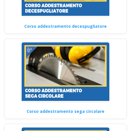
Corso addestramento decespugliatore
Corso addestramento sega circolare