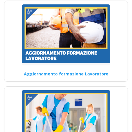
Continua
Quali sono le
competenze
interpersonali che i
lavoratori possono
Aggiornamento formazione Lavoratore
migliorare
partecipando ai
corsi di formazione
sulla sicurezza del
lavoro del nuovo
accordo stato
regioni? Nuovo