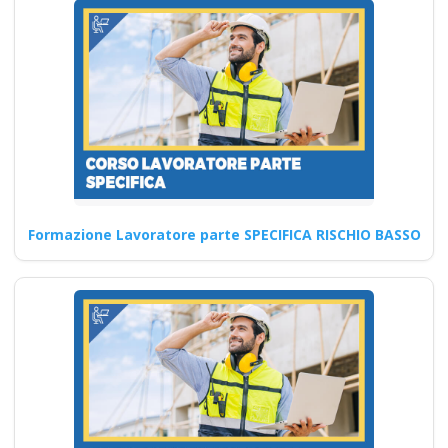
Edili 6 ore La
formazione dei
neoassunti sulla
sicurezza: cosa non
può mancare
Corsi di sicurezza sul lavoro:
iniziativa autonoma per un
ambiente più sicuro…
Formazione Lavoratore parte SPECIFICA RISCHIO BASSO
Continua
Procedure di
Sicurezza e Controllo
dei Rischi corso