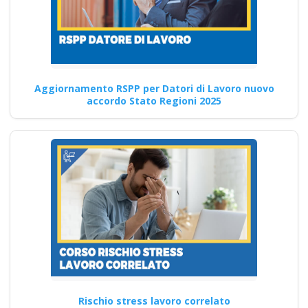
Guida pratica al
Corso PAV rischio
elettrico: tutto quello
Aggiornamento RSPP per Datori di Lavoro nuovo
accordo Stato Regioni 2025
che devi sapere
Corso di aggiornamento per
professionisti della
prevenzione degli infortuni
Quali sono le…
Continua
Corso di formazione
Rischio stress lavoro correlato