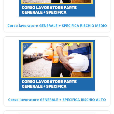
Sicurezza e Salute
sul Lavoro:
Formazione
Corso lavoratore GENERALE + SPECIFICA RISCHIO MEDIO
Completa per i
Lavoratori
Approfondimenti sul Corso di
Formazione RSPP sul Medio
Rischio: Obiettivi e finalità…
Continua
Corso Datore di
Corso lavoratore GENERALE + SPECIFICA RISCHIO ALTO
Lavoro Modulo
Aggiuntivo Cantieri