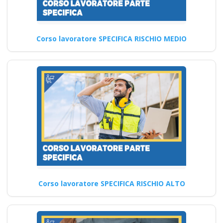
formatore rspp
datore lavoratori
rischio basso medio
Corso lavoratore SPECIFICA RISCHIO MEDIO
alto
Corsi di coaching e mentoring
per la sicurezza sul lavoro:
opportunità formative…
Continua
Corso lavoratore SPECIFICA RISCHIO ALTO