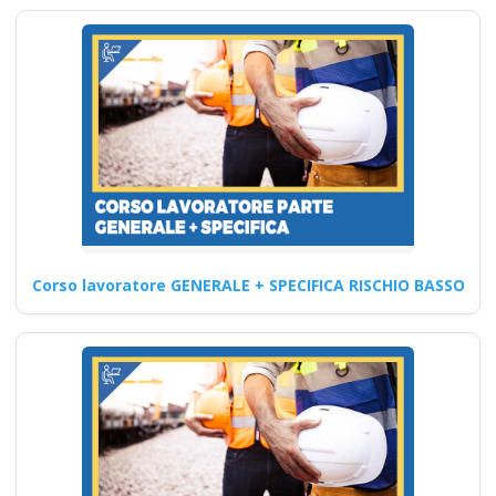
l'efficacia dei corsi
antincendio
introdotti nel nuovo
accordo Stato-
Regioni del 2025?
corso formatore rspp
datore lavoratori
rischio basso medio
alto
Corso lavoratore GENERALE + SPECIFICA RISCHIO BASSO
Corsi per il rinnovo patentino
del muletto e degli altri mezzi:
normativa…
Continua