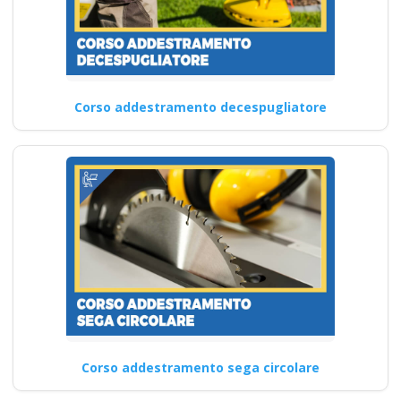
Corso addestramento decespugliatore
Corso addestramento sega circolare