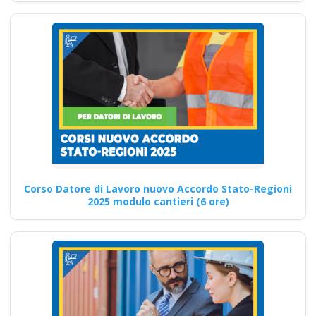
rischi specifici basso
medio alto
Riconoscimento
della formazione con
nuovo Accordo 2025
apri paprire un
centro di formazione
ente scuola
bilaterale
associazione
Corso Datore di Lavoro nuovo Accordo Stato-Regioni
2025 modulo cantieri (6 ore)
Corso Specializzato per
RSPP: Sicurezza e salute nei
settori agricoli Corsi di…
Continua