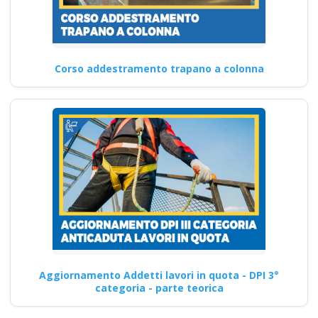
Corso addestramento trapano a colonna
Aggiornamento Addetti lavori in quota - DPI 3°
categoria - parte teorica