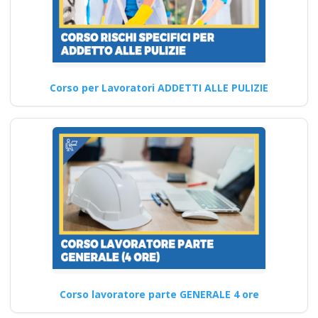
impresa edile
agricola imprese
industrie aziende
imprenditore
obblighi formazione
Corso per Lavoratori ADDETTI ALLE PULIZIE
partecipata datore
di lavoro
Come assicurare la continuità
e la coerenza dei contenuti
dei corsi per…
Continua
Corso lavoratore parte GENERALE 4 ore
Come sarà valutata