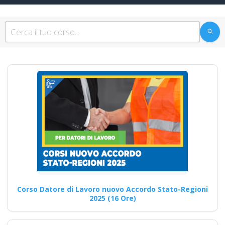
Corso online per il
Rappresentante del
DdL: sicurezza sul
lavoro 2025
Quali sono le novità sui corsi
per il datore di lavoro
previsti…
Continua
Corso Datore di Lavoro nuovo Accordo Stato-Regioni
Quali sono i
2025 (16 Ore)
principali obblighi