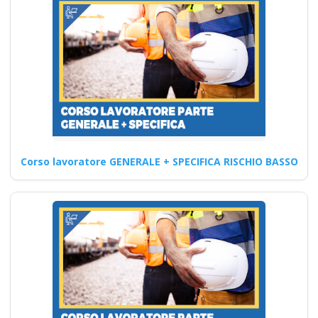
datore parte base
generale Corsi per
Datori di Lavoro con
compiti di RSPP (DL
SPP) Corsi DLSPP
gratuiti gratis crediti
formazione
professionali cfp
ecm piccole medie
Corso lavoratore GENERALE + SPECIFICA RISCHIO BASSO
grandi preventivo
impresa edile
agricola imprese
industrie aziende
imprenditore
obblighi formazione
partecipata datore
di lavoro