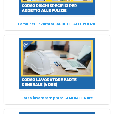
Corso di aggiornamento per
professionisti della
prevenzione degli infortuni
Quali sono le…
Corso per Lavoratori ADDETTI ALLE PULIZIE
Continua
Corso di formazione
per la sicurezza
elettrica in ambito
lavorativo: D.Lgs.
81/08 Nuovo
accordo stato
Corso lavoratore parte GENERALE 4 ore
regioni 2025 corso
formatori lavoratori