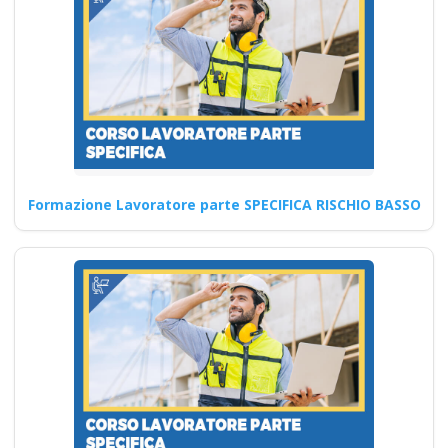
rischio basso medio
alto
Corsi per il rinnovo patentino
del muletto e degli altri mezzi:
normativa…
Continua
Formazione Lavoratore parte SPECIFICA RISCHIO BASSO
Sicurezza e Salute
sul Lavoro:
Formazione
Completa per i
Lavoratori