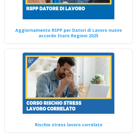
formazione
antincendio Nuovo
accordo stato
regioni 2025 realtà
Aggiornamento RSPP per Datori di Lavoro nuovo
accordo Stato Regioni 2025
virtuale app
videoconferenza fad
aula virtuale rischi
specifici formatori
docenti rspp rls rlst
preposto datore
rischi specifici basso
medio alto
Riconoscimento
della formazione con
nuovo Accordo 2025
Rischio stress lavoro correlato
apri paprire un