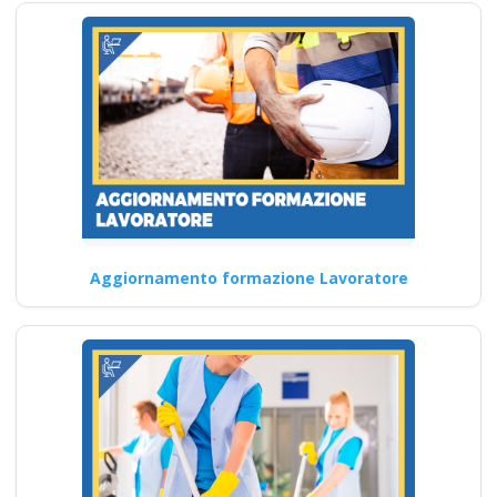
centro di formazione
ente scuola
bilaterale
associazione
Corso Specializzato per
RSPP: Sicurezza e salute nei
settori agricoli Corsi di…
Continua
Aggiornamento formazione Lavoratore
Guida pratica al
Corso PAV rischio
elettrico: tutto quello
che devi sapere