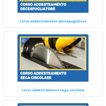
Corso addestramento decespugliatore
Corso addestramento sega circolare