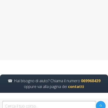
Corso di formazione
RSPP: le
competenze
necessarie per
operare in sicurezza
Corso Datore di
Lavoro Modulo
Aggiuntivo Cantieri
Edili 6 ore
RSPP interno: ruolo e
responsabilità nel contesto
Hai bisogno di aiuto? Chiama il numero
069968439
aziendale per garantire un
ambiente…
oppure vai alla pagina dei
contatti
Continua