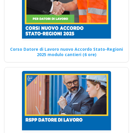
preposto datore
lavoratori ddl dlspp
rinnovo attestato
Corso Datore di Lavoro
Sicurezza sul lavoro: Corsi di
formazione pratica per…
Corso Datore di Lavoro nuovo Accordo Stato-Regioni
2025 modulo cantieri (6 ore)
Continua
Quali sono le
differenze tra un
RSPP a basso rischio
e un RSPP medio
rischio in termini di
formazione?