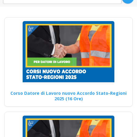
Mentoring per una
comunicazione
efficace sulla
sicurezza aziendale
Nuovo accordo stato
regioni 2025 corso
formatori
videoconferenza fad
aula virtuale
Corso Datore di Lavoro nuovo Accordo Stato-Regioni
integrazione parte
2025 (16 Ore)
base generale Corsi
per Datori di Lavoro
con compiti di RSPP
(DL SPP) rls rlst