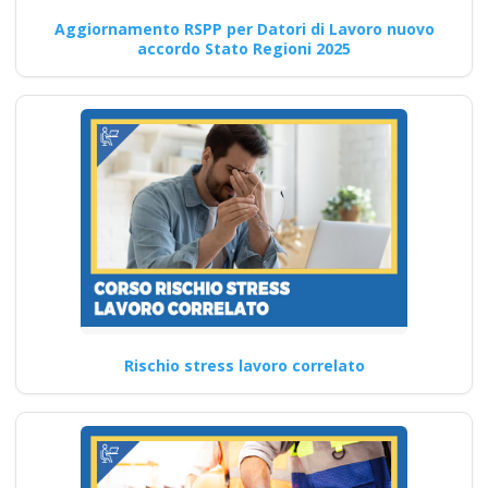
Aggiornamento RSPP per Datori di Lavoro nuovo
Aggiornamento lavoratori:
accordo Stato Regioni 2025
come gestire al meglio il
tempo dedicato alla
formazione I…
Continua
Analisi approfondita
dell'attestato datore
rischio specifico
Rischio stress lavoro correlato
integrazione alto in
base all'accordo
recente tra Stato e
Regioni