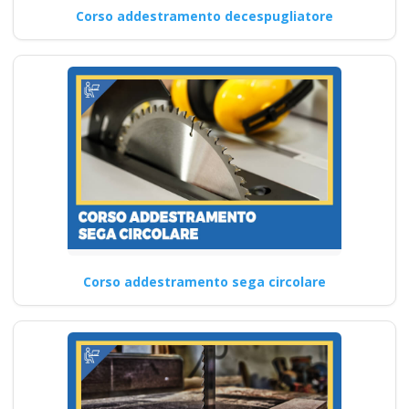
Corso addestramento decespugliatore
Corso addestramento sega circolare