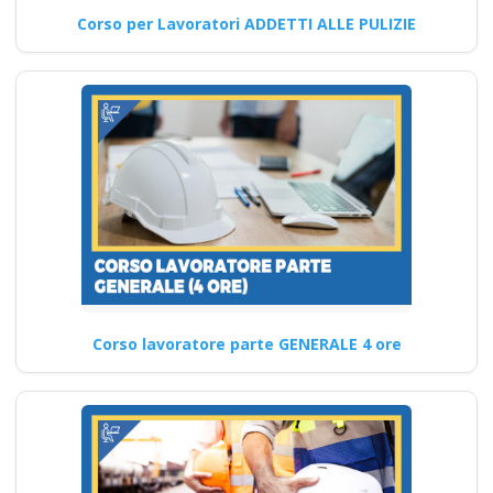
Corso per Lavoratori ADDETTI ALLE PULIZIE
Continua
Modulo Cantieri:
Tecniche Avanzate e
Strategie per i Datori
di Lavoro
Aggiornamento normativo per
i responsabili aziendali sulla
Corso lavoratore parte GENERALE 4 ore
sicurezza Formazione Mista
sull'Integrazione del…
Continua