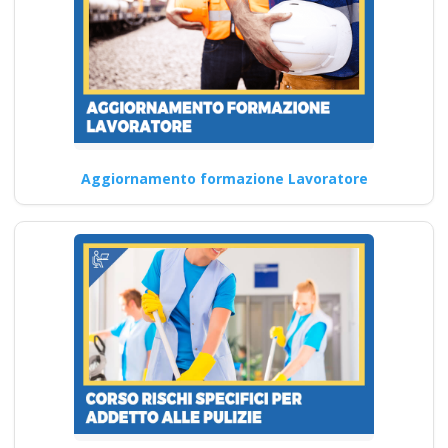
Come garantire un ambiente
di lavoro sicuro: Corso di
Sicurezza Quali sono…
Continua
Aggiornamento formazione Lavoratore
Sicurezza sul lavoro
e Sicurezza Online:
Prevenzione e
Sicurezza
Quali sono i principali criteri di
valutazione della
soddisfazione dei partecipanti
ai…