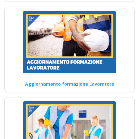
corso formatore rspp
datore lavoratori
rischio basso medio
alto
Corso avanzato per
professionisti del settore
edile: cosa imparerai Quali
sono i…
Continua
Aggiornamento formazione Lavoratore
Aggiornamento per
RSPP in ambito di
sicurezza sul lavoro
Corso Datore