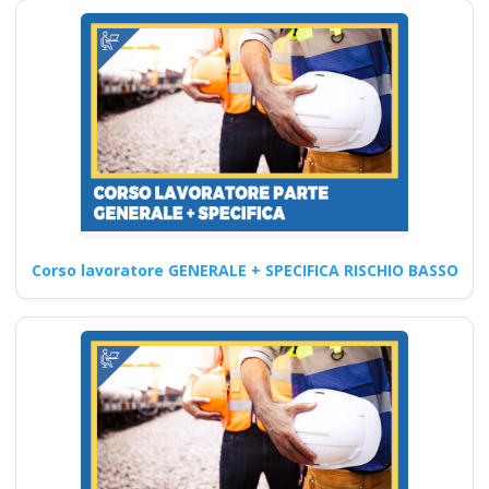
Sicurezza sul lavoro: le nuove
linee guida Nuovo accordo
stato regioni 2025…
Continua
Formazione
Corso lavoratore GENERALE + SPECIFICA RISCHIO BASSO
asincrona per la
sicurezza sul lavoro:
come applicare le
nuove norme del
2025 Nuovo accordo
stato regioni 2025
realtà virtuale app