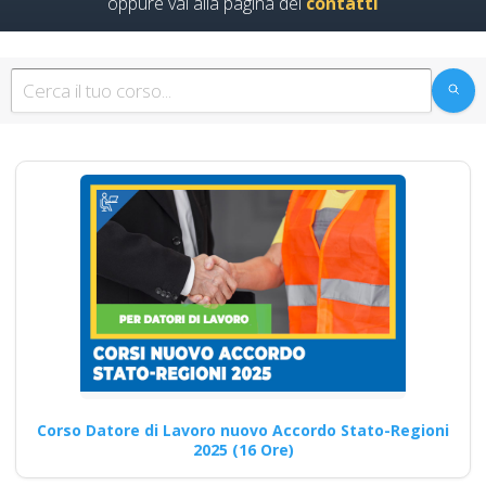
oppure vai alla pagina dei
contatti
Corso Datore di
Lavoro Nuovo
accordo Stato
Regioni 2025:
Modifiche nel
modulo per
l'integrazione dei
rischi specifici
RSPP datore di lavoro: ruolo e
adempimenti nella gestione
della sicurezza corso…
Corso Datore di Lavoro nuovo Accordo Stato-Regioni
2025 (16 Ore)
Continua