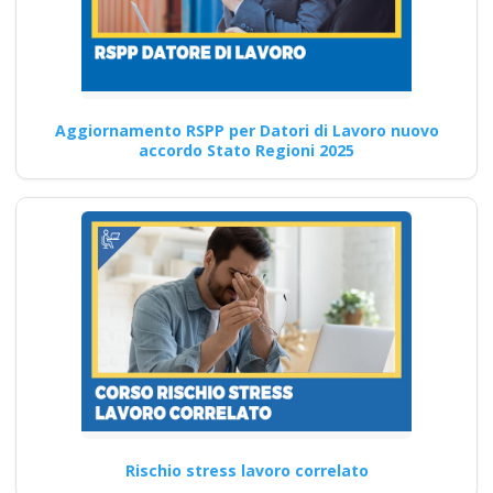
preposto datore
lavoratori ddl dlspp
rinnovo attestato
Corso Formatore per la
Aggiornamento RSPP per Datori di Lavoro nuovo
Sicurezza sul Lavoro: Teoria
accordo Stato Regioni 2025
Quali sono i requisiti…
Continua
Corso Sicurezza
Domiciliare:
Sicurezza e
Normative per
Lavoro a Domicilio
Rischio stress lavoro correlato