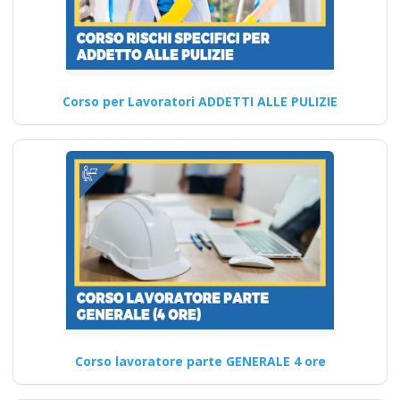
Modulo Aggiuntivo
Cantieri Edili 6 ore
Corso di Formazione
Corso per Lavoratori ADDETTI ALLE PULIZIE
Lavoratore Base Meccanico:
Gestione del Tempo e
Organizzazione Quali…
Continua
Formazione per
imprenditori
industriali: strategie
per il benessere sul
Corso lavoratore parte GENERALE 4 ore
luogo di lavoro