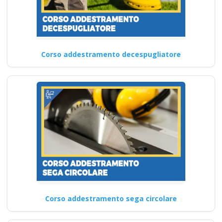
Corso addestramento decespugliatore
Corso addestramento sega circolare