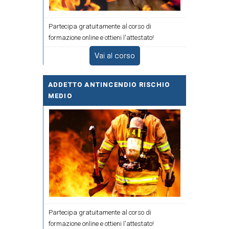
Partecipa gratuitamente al corso di
formazione online e ottieni l'attestato!
Vai al corso
ADDETTO ANTINCENDIO RISCHIO
MEDIO
Partecipa gratuitamente al corso di
formazione online e ottieni l'attestato!