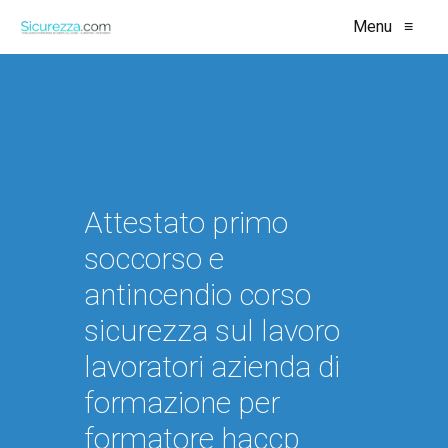
Menu
≡
Attestato primo
soccorso e
antincendio corso
sicurezza sul lavoro
lavoratori azienda di
formazione per
formatore haccp