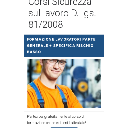
Corsi Sicurezza
sul lavoro D.Lgs.
81/2008
FORMAZIONE LAVORATORI PARTE
GENERALE + SPECIFICA RISCHIO
BASSO
Partecipa gratuitamente al corso di
formazione online e ottieni l'attestato!