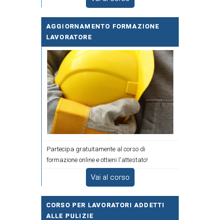
AGGIORNAMENTO FORMAZIONE
LAVORATORE
Partecipa gratuitamente al corso di
formazione online e ottieni l'attestato!
Vai al corso
CORSO PER LAVORATORI ADDETTI
ALLE PULIZIE