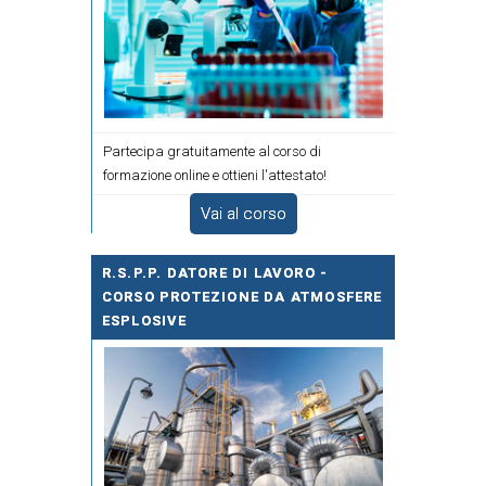
Partecipa gratuitamente al corso di
formazione online e ottieni l'attestato!
Vai al corso
R.S.P.P. DATORE DI LAVORO -
CORSO PROTEZIONE DA ATMOSFERE
ESPLOSIVE