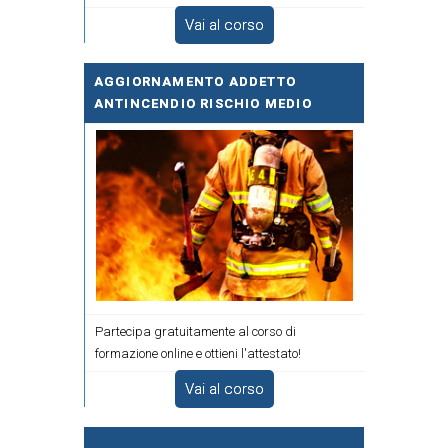
Vai al corso
AGGIORNAMENTO ADDETTO
ANTINCENDIO RISCHIO MEDIO
Partecipa gratuitamente al corso di
formazione online e ottieni l'attestato!
Vai al corso