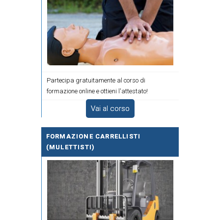
Partecipa gratuitamente al corso di
formazione online e ottieni l'attestato!
Vai al corso
FORMAZIONE CARRELLISTI
(MULETTISTI)