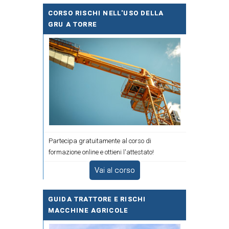
CORSO RISCHI NELL'USO DELLA
GRU A TORRE
Partecipa gratuitamente al corso di
formazione online e ottieni l'attestato!
Vai al corso
GUIDA TRATTORE E RISCHI
MACCHINE AGRICOLE