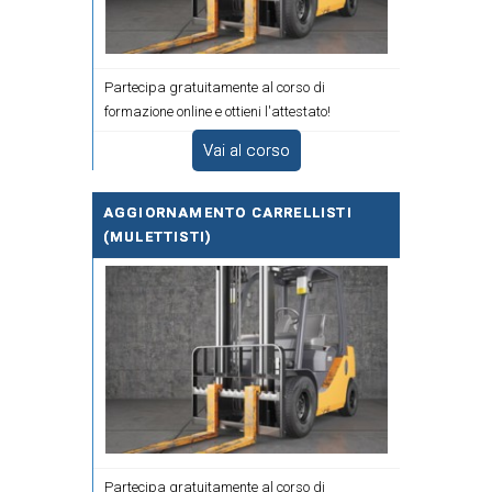
Partecipa gratuitamente al corso di
formazione online e ottieni l'attestato!
Vai al corso
AGGIORNAMENTO CARRELLISTI
(MULETTISTI)
Partecipa gratuitamente al corso di