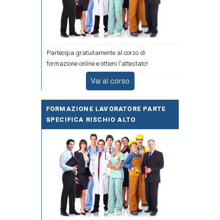
Partecipa gratuitamente al corso di
formazione online e ottieni l'attestato!
Vai al corso
FORMAZIONE LAVORATORE PARTE
SPECIFICA RISCHIO ALTO