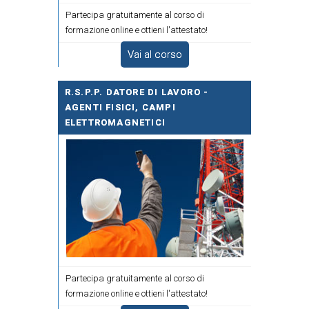
Partecipa gratuitamente al corso di
formazione online e ottieni l'attestato!
Vai al corso
R.S.P.P. DATORE DI LAVORO -
AGENTI FISICI, CAMPI
ELETTROMAGNETICI
Partecipa gratuitamente al corso di
formazione online e ottieni l'attestato!