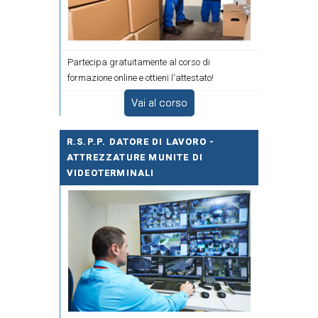
Partecipa gratuitamente al corso di
formazione online e ottieni l'attestato!
Vai al corso
R.S.P.P. DATORE DI LAVORO -
ATTREZZATURE MUNITE DI
VIDEOTERMINALI