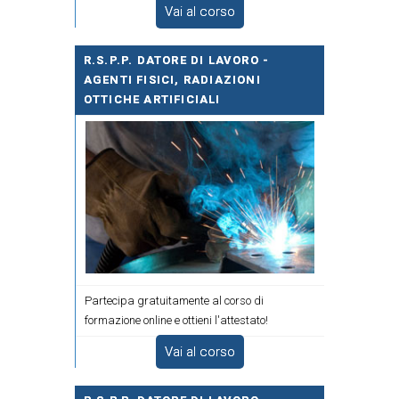
Vai al corso
R.S.P.P. DATORE DI LAVORO -
AGENTI FISICI, RADIAZIONI
OTTICHE ARTIFICIALI
Partecipa gratuitamente al corso di
formazione online e ottieni l'attestato!
Vai al corso