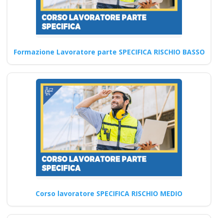
resilienza che potrò
acquisire
partecipando ai
corsi di sicurezza sul
Formazione Lavoratore parte SPECIFICA RISCHIO BASSO
lavoro del prossimo
anno?
Aggiornamento corsi RLS:
Sicurezza sul lavoro in
evoluzione nel 2025 Nuovo
accordo…
Continua
Corso lavoratore SPECIFICA RISCHIO MEDIO
Formatori Sicurezza
sul Lavoro: Le ultime