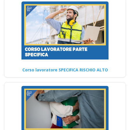
tendenze nella
formazione Nuovo
accordo stato
regioni 2025 realtà
virtuale app
formatori docenti
rspp rls rlst preposto
datore Evento
formativo seminari
Corso lavoratore SPECIFICA RISCHIO ALTO
gratuiti più
partecipati dai
soggetto formatore
italiani di
aggiornamento
obbligatorio
ASPP/RSPP