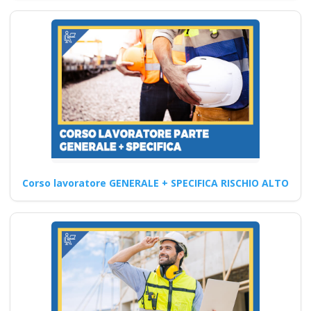
Sicurezza e
prevenzione degli
infortuni: Formazione
sulla sicurezza sul
lavoro per i gestori di
campeggi
Corso specifico per lavoratori
esposti a pericoli Corso
Datore di Lavoro Modulo…
Corso lavoratore GENERALE + SPECIFICA RISCHIO ALTO
Continua
Quali sono le
competenze di