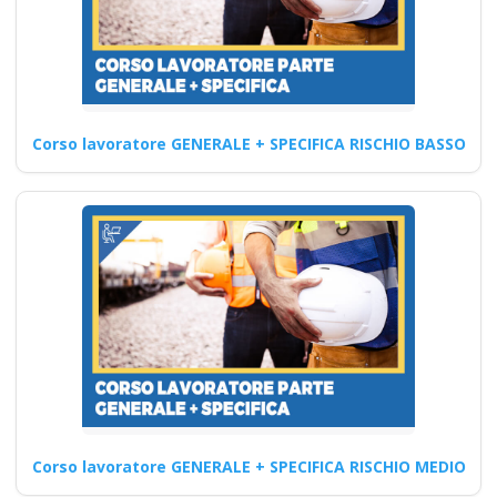
Riconoscimento
della formazione con
nuovo Accordo 2025
apri paprire un
centro di formazione
Corso lavoratore GENERALE + SPECIFICA RISCHIO BASSO
ente scuola
bilaterale
associazione
Formazione obbligatoria: best
practices e compliance per il
datore di lavoro Corso…
Continua
Corso lavoratore GENERALE + SPECIFICA RISCHIO MEDIO