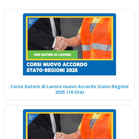
formazione
specialistica per la
sicurezza e salute
sul lavoro Nuovo
accordo stato
regioni 2025 corso
formatore docente
albo nazionale corso
formatori rspp rls rlst
preposto datore
Corso Datore di Lavoro nuovo Accordo Stato-Regioni
lavoratori ddl dlspp
2025 (16 Ore)
dl spp aspp
Addetto al primo soccorso in
situazioni di rischio medio:
Corso di formazione…