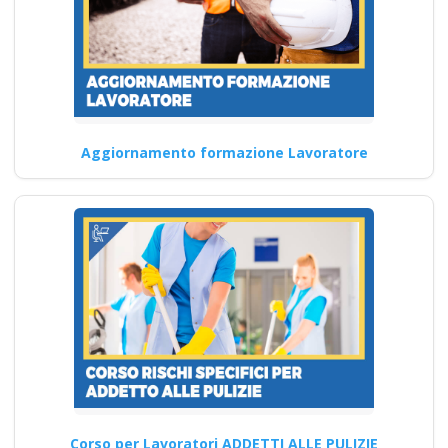
Corso avanzato per il
formatore medio in
materia di sicurezza
Aggiornamento formazione Lavoratore
Sicurezza sul lavoro per
lavoratori: rischi da lavori con
macchinari corso formatore…
Continua
Normativa sulla
sicurezza sul lavoro:
Corso per Lavoratori ADDETTI ALLE PULIZIE