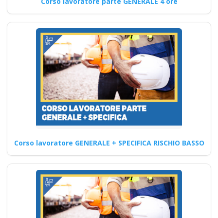
Corso lavoratore parte GENERALE 4 ore
sicurezza Formazione Mista
sull'Integrazione del…
Continua
Corsi avanzati di
formazione sui rischi
alti per i lavoratori
datore
Corso lavoratore GENERALE + SPECIFICA RISCHIO BASSO
Quali sono le responsabilità
specifiche del preposto nella
gestione delle emergenze in…
Continua