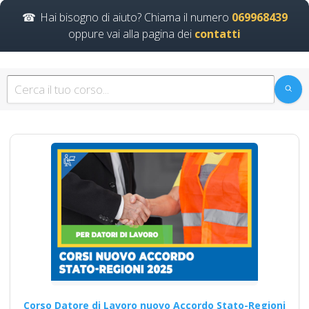
responsabilità nel contesto
Hai bisogno di aiuto? Chiama il numero
069968439
aziendale per garantire un
ambiente…
oppure vai alla pagina dei
contatti
Continua
Mentoring per una
comunicazione
efficace sulla
sicurezza aziendale
Nuovo accordo stato
regioni 2025 corso
formatori
videoconferenza fad
aula virtuale
Corso Datore di Lavoro nuovo Accordo Stato-Regioni