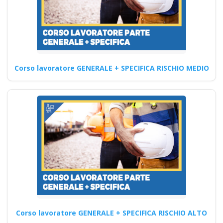
Formazione
avanzata sulle
normative per la
Corso lavoratore GENERALE + SPECIFICA RISCHIO MEDIO
sicurezza nei cantieri
edili: corso avanzato
Quali sono le competenze
informatiche richieste per
partecipare al corso di
aggiornamento…
Continua
Corso lavoratore GENERALE + SPECIFICA RISCHIO ALTO