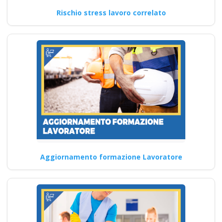
rischio specifico
Rischio stress lavoro correlato
integrazione alto in
base all'accordo
recente tra Stato e
Regioni
Come garantire un ambiente
di lavoro sicuro: Corso di
Sicurezza Quali sono…
Continua
Aggiornamento formazione Lavoratore
Sicurezza sul lavoro
e Sicurezza Online:
Prevenzione e