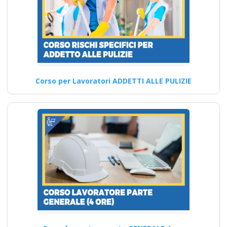
Sicurezza
Quali sono i principali criteri di
valutazione della
soddisfazione dei partecipanti
ai…
Corso per Lavoratori ADDETTI ALLE PULIZIE
Continua
Modulo Cantieri:
Tecniche Avanzate e
Strategie per i Datori
di Lavoro
Aggiornamento normativo per
i responsabili aziendali sulla