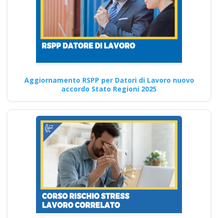
differenze tra un
RSPP a basso rischio
e un RSPP medio
rischio in termini di
formazione?
Aggiornamento RSPP per Datori di Lavoro nuovo
Aggiornamento lavoratori:
accordo Stato Regioni 2025
come gestire al meglio il
tempo dedicato alla
formazione I…
Continua
Analisi approfondita
dell'attestato datore