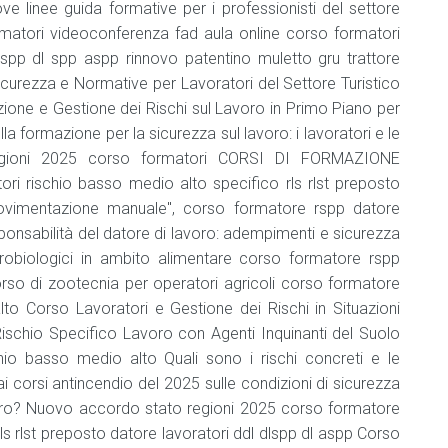
e
ve linee guida formative per i professionisti del settore
bevande
atori videoconferenza fad aula online corso formatori
dlspp dl spp aspp rinnovo patentino muletto gru trattore
Addetto
curezza e Normative per Lavoratori del Settore Turistico
che
NON
zione e Gestione dei Rischi sul Lavoro in Primo Piano per
manipola
a formazione per la sicurezza sul lavoro: i lavoratori e le
alimenti
egioni 2025 corso formatori CORSI DI FORMAZIONE
e
bevande
 rischio basso medio alto specifico rls rlst preposto
movimentazione manuale", corso formatore rspp datore
Agg.
sponsabilità del datore di lavoro: adempimenti e sicurezza
addetto
crobiologici in ambito alimentare corso formatore rspp
che
NON
rso di zootecnia per operatori agricoli corso formatore
manipola
to Corso Lavoratori e Gestione dei Rischi in Situazioni
alimenti
 Rischio Specifico Lavoro con Agenti Inquinanti del Suolo
e
hio basso medio alto Quali sono i rischi concreti e le
bevande
corsi antincendio del 2025 sulle condizioni di sicurezza
Consulente
avoro? Nuovo accordo stato regioni 2025 corso formatore
HACCP
s rlst preposto datore lavoratori ddl dlspp dl aspp Corso