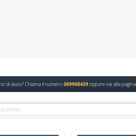
ore docente albo nazionale corso formatori rsp
lavoratori ddl dlspp dl spp aspp
tto al primo soccorso in situazioni di rischio medio: Corso di formaz
Continua
no di aiuto? Chiama il numero
069968439
oppure vai alla pagina
re competenze sulla prevenzione degli infortun
 virtuale app videoconferenza fad aula virtuale 
preposto datore rischi specifici basso medio al
ordo 2025 apri paprire un centro di formazio
associazione
mazione e aggiornamenti obbligatori per la sicurezza Nuovo accordo 