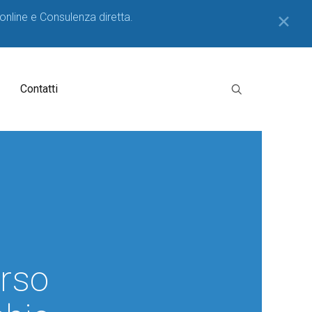
 online e Consulenza diretta.
✕
Contatti
orso