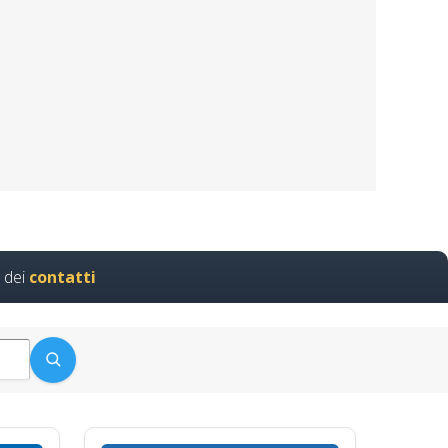
p rls rlst preposto datore
ione…
 dei
contatti
i sul lavoro Nuovo accordo
rischi specifici formatori
to Riconoscimento della
ne ente scuola bilaterale
stato regioni…