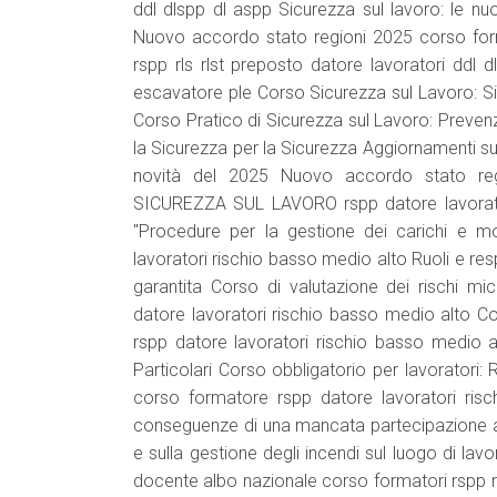
ddl dlspp dl aspp Sicurezza sul lavoro: le nuo
Nuovo accordo stato regioni 2025 corso form
rspp rls rlst preposto datore lavoratori ddl 
escavatore ple Corso Sicurezza sul Lavoro: Si
Corso Pratico di Sicurezza sul Lavoro: Preven
la Sicurezza per la Sicurezza Aggiornamenti sull
novità del 2025 Nuovo accordo stato r
SICUREZZA SUL LAVORO rspp datore lavoratori
"Procedure per la gestione dei carichi e 
lavoratori rischio basso medio alto Ruoli e re
garantita Corso di valutazione dei rischi mi
datore lavoratori rischio basso medio alto Co
rspp datore lavoratori rischio basso medio al
Particolari Corso obbligatorio per lavoratori:
corso formatore rspp datore lavoratori risc
conseguenze di una mancata partecipazione ai 
e sulla gestione degli incendi sul luogo di l
docente albo nazionale corso formatori rspp rl