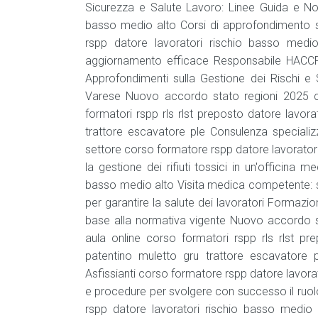
Sicurezza e Salute Lavoro: Linee Guida e No
basso medio alto Corsi di approfondimento s
rspp datore lavoratori rischio basso medio 
aggiornamento efficace Responsabile HACCP 
Approfondimenti sulla Gestione dei Rischi e S
Varese Nuovo accordo stato regioni 2025 c
formatori rspp rls rlst preposto datore lavor
trattore escavatore ple Consulenza speciali
settore corso formatore rspp datore lavorator
la gestione dei rifiuti tossici in un'officina
basso medio alto Visita medica competente: so
per garantire la salute dei lavoratori Formazio
base alla normativa vigente Nuovo accordo s
aula online corso formatori rspp rls rlst pr
patentino muletto gru trattore escavatore 
Asfissianti corso formatore rspp datore lavor
e procedure per svolgere con successo il ruol
rspp datore lavoratori rischio basso medio