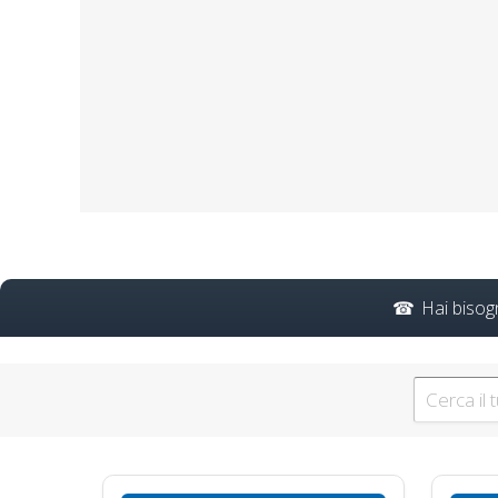
regioni 2025 corso format
Adde
Hai bisog
Corsi in aula per acquisi
stato regioni 2025 realtà
docenti rspp rls rlst 
formazione con nuovo Acc
Preposti: for