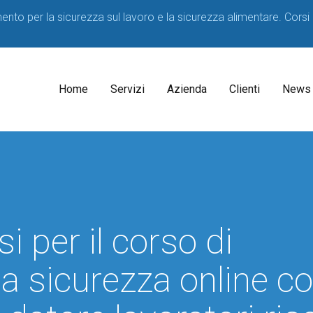
imento per la sicurezza sul lavoro e la sicurezza alimentare. Corsi
Home
Servizi
Azienda
Clienti
News
Il
Consulenti
Decreto
Acque
Medico
Potabili
Competente
2023
 per il corso di
SPP
D.lgs
81/08
Formatori
a sicurezza online c
Corsi
sicurezza
per
HACCP
Lavoratori
Consulenza
Corsi
Consulenza