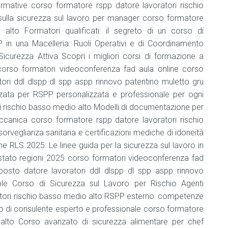
rmative corso formatore rspp datore lavoratori rischio
Formatore
HACCP
ulla sicurezza sul lavoro per manager corso formatore
alto Formatori qualificati: il segreto di un corso di
in una Macelleria: Ruoli Operativi e di Coordinamento
icurezza Attiva Scopri i migliori corsi di formazione a
orso formatori videoconferenza fad aula online corso
atori ddl dlspp dl spp aspp rinnovo patentino muletto gru
zzata per RSPP personalizzata e professionale per ogni
i rischio basso medio alto Modelli di documentazione per
 meccanica corso formatore rspp datore lavoratori rischio
rveglianza sanitaria e certificazioni mediche di idoneità
ne RLS 2025: Le linee guida per la sicurezza sul lavoro in
tato regioni 2025 corso formatori videoconferenza fad
eposto datore lavoratori ddl dlspp dl spp aspp rinnovo
ple Corso di Sicurezza sul Lavoro per Rischio Agenti
atori rischio basso medio alto RSPP esterno: competenze
o di consulente esperto e professionale corso formatore
 alto Corso avanzato di sicurezza alimentare per chef