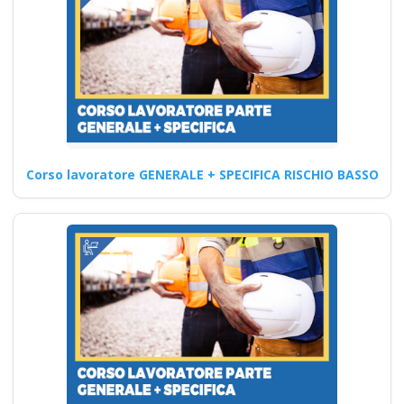
Preposto: guida
pratica per ottenere
l'attestato di
aggiornamento e per
svolgere il ruolo in
Corso lavoratore GENERALE + SPECIFICA RISCHIO BASSO
modo sicuro
Quali sono le strategie per
promuovere la diversità e
l'inclusione nella gestione…
Continua