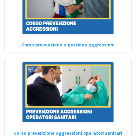
cps cse rischi
specifici basso
medio alto
antincendio primo
soccorso
coordinatore rls rls
Corso prevenzione e gestione aggressioni
tecnico prevenzione
pes pei pav
Aggiornamento obbligatorio
per il datore di lavoro: i nuovi
corsi RSPP del…
Continua
Corso prevenzione aggressioni operatori sanitari