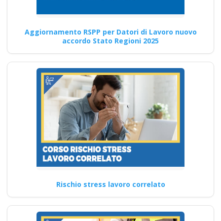
Continua
Aggiornamento RSPP per Datori di Lavoro nuovo
accordo Stato Regioni 2025
Sicurezza sul lavoro
in Campania:
quando e come
rinnovare l'attestato
obbligatorio corso
formatore rspp
datore lavoratori
rischio basso medio
alto
Rischio stress lavoro correlato
RSPP modulo C sicurezza sul
lavoro: aspetti chiave da
considerare Offerte per…