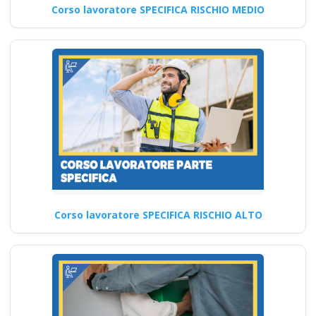
Corso lavoratore SPECIFICA RISCHIO MEDIO
Le best practice per
garantire la
sicurezza sul lavoro
nel 2025 Nuovo
accordo stato
regioni 2025 parte
base generale haccp
prima seconda
Datori di Lavoro con
compiti di RSPP (DL
SPP) Corsi DLSPP
Corso lavoratore SPECIFICA RISCHIO ALTO
gratuiti gratis crediti
formazione
preventivo impresa
edile agricola
Formatore sicurezza: