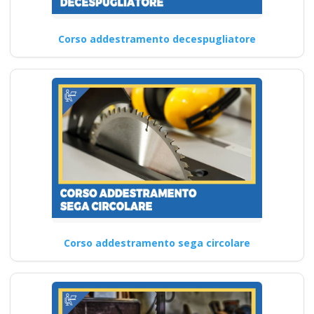
Corso addestramento decespugliatore
Corso addestramento sega circolare