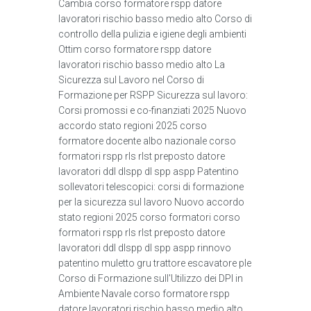
Cambia corso formatore rspp datore
lavoratori rischio basso medio alto Corso di
controllo della pulizia e igiene degli ambienti
Ottim corso formatore rspp datore
lavoratori rischio basso medio alto La
Sicurezza sul Lavoro nel Corso di
Formazione per RSPP Sicurezza sul lavoro:
Corsi promossi e co-finanziati 2025 Nuovo
accordo stato regioni 2025 corso
formatore docente albo nazionale corso
formatori rspp rls rlst preposto datore
lavoratori ddl dlspp dl spp aspp Patentino
sollevatori telescopici: corsi di formazione
per la sicurezza sul lavoro Nuovo accordo
stato regioni 2025 corso formatori corso
formatori rspp rls rlst preposto datore
lavoratori ddl dlspp dl spp aspp rinnovo
patentino muletto gru trattore escavatore ple
Corso di Formazione sull'Utilizzo dei DPI in
Ambiente Navale corso formatore rspp
datore lavoratori rischio basso medio alto