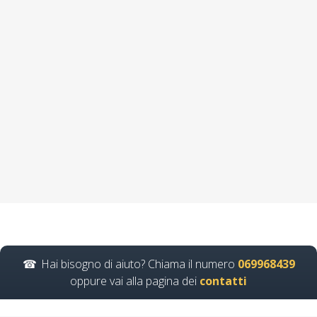
Prevenzione dei
rischi medio pervisti:
formazione
specialistica per
affrontare le sfide
future per i lavoratori
Nuovo accordo stato
regioni 2025 rspp
esterno interno rls
rlst preposto datore
Evento formativo
seminari gratuiti più
Hai bisogno di aiuto? Chiama il numero
069968439
partecipati dai
oppure vai alla pagina dei
contatti
soggetto formatore
italiani di