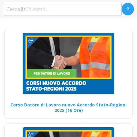
aggiornamento
obbligatorio
ASPP/RSPP
(DL.81/08, RSPP) e
CSP/CSE (DL.81/08)
Lezioni in aula realtà
virtuale
Riconoscimento
della formazione con
nuovo Accordo 2025
DRV - Documento
Valutazione Rischio
Corso Datore di Lavoro nuovo Accordo Stato-Regioni
Online formazione in
2025 (16 Ore)
salute e sicurezza
rspp datore di lavoro
Checklist dettagliata per