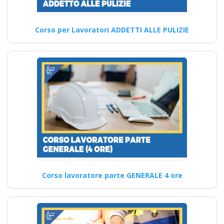
Corso per Lavoratori ADDETTI ALLE PULIZIE
Corso Datore di
Lavoro Modulo
Aggiuntivo Cantieri
Edili 6 ore Corso di
aggiornamento
obbligatorio sul
datore di lavoro:
rischio medio
Quali sono le competenze
pratiche che verranno
acquisite durante i corsi
Corso lavoratore parte GENERALE 4 ore
antincendio?…
Continua