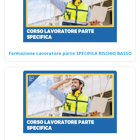
gratuiti gratis crediti
formazione
preventivo impresa
edile agricola
industrie aziende
imprenditore
obblighi formazione
Formazione Lavoratore parte SPECIFICA RISCHIO BASSO
partecipata datore
di lavoro
Approfondisci le competenze
di RSPP in edilizia tramite un
corso online Quali…
Continua