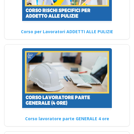
agricola imprese
industrie aziende
imprenditore
obblighi formazione
Corso per Lavoratori ADDETTI ALLE PULIZIE
partecipata datore
di lavoro
Come assicurare la continuità
e la coerenza dei contenuti
dei corsi per…
Continua
Corso lavoratore parte GENERALE 4 ore
Come sarà valutata
l'efficacia dei corsi