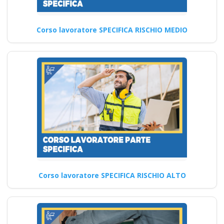
formatore rspp
datore lavoratori
rischio basso medio
Corso lavoratore SPECIFICA RISCHIO MEDIO
alto
Corsi di coaching e mentoring
per la sicurezza sul lavoro:
opportunità formative…
Continua
Corso lavoratore SPECIFICA RISCHIO ALTO