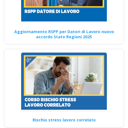
Guida pratica al
Corso PAV rischio
elettrico: tutto quello
Aggiornamento RSPP per Datori di Lavoro nuovo
accordo Stato Regioni 2025
che devi sapere
Corso di aggiornamento per
professionisti della
prevenzione degli infortuni
Quali sono le…
Continua
Corso di formazione
Rischio stress lavoro correlato
per la sicurezza