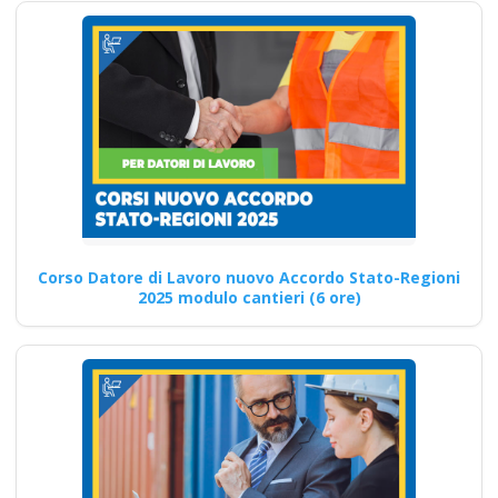
rischi specifici basso
medio alto
Riconoscimento
della formazione con
nuovo Accordo 2025
apri paprire un
centro di formazione
ente scuola
bilaterale
associazione
Corso Datore di Lavoro nuovo Accordo Stato-Regioni
2025 modulo cantieri (6 ore)
Corso Specializzato per
RSPP: Sicurezza e salute nei
settori agricoli Corsi di…
Continua