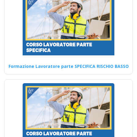
Edili 6 ore La
formazione dei
neoassunti sulla
sicurezza: cosa non
può mancare
Corsi di sicurezza sul lavoro:
iniziativa autonoma per un
ambiente più sicuro…
Formazione Lavoratore parte SPECIFICA RISCHIO BASSO
Continua
Procedure di
Sicurezza e Controllo
dei Rischi corso