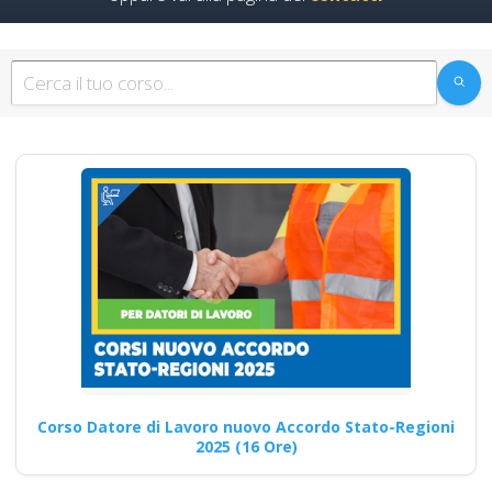
Continua
Sicurezza sul lavoro:
focus sulla
formazione
antincendio Nuovo
accordo stato
regioni 2025 realtà
virtuale app
videoconferenza fad
aula virtuale rischi
specifici formatori
Corso Datore di Lavoro nuovo Accordo Stato-Regioni
docenti rspp rls rlst
2025 (16 Ore)
preposto datore