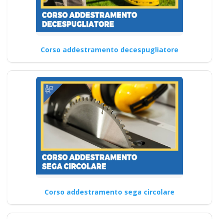
Corso addestramento decespugliatore
Corso addestramento sega circolare