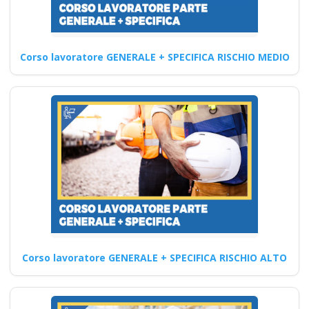
Sicurezza e Salute
sul Lavoro:
Formazione
Corso lavoratore GENERALE + SPECIFICA RISCHIO MEDIO
Completa per i
Lavoratori
Approfondimenti sul Corso di
Formazione RSPP sul Medio
Rischio: Obiettivi e finalità…
Continua
Corso Datore di
Corso lavoratore GENERALE + SPECIFICA RISCHIO ALTO
Lavoro Modulo
Aggiuntivo Cantieri