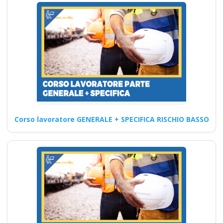
antincendio
introdotti nel nuovo
accordo Stato-
Regioni del 2025?
corso formatore rspp
datore lavoratori
rischio basso medio
alto
Corso lavoratore GENERALE + SPECIFICA RISCHIO BASSO
Corsi per il rinnovo patentino
del muletto e degli altri mezzi:
normativa…
Continua