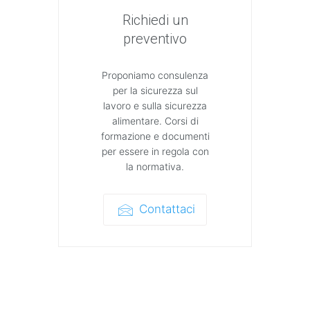
Richiedi un
preventivo
Proponiamo consulenza
per la sicurezza sul
lavoro e sulla sicurezza
alimentare. Corsi di
formazione e documenti
per essere in regola con
la normativa.
Contattaci