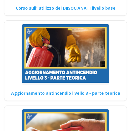
Corso sull' utilizzo dei DIISOCIANATI livello base
Aggiornamento antincendio livello 3 - parte teorica