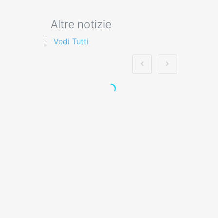
Altre notizie
Vedi Tutti
Corso di
sensibilizzazione
sull'importanza della
segnaletica di
sicurezza in ambienti
ad alto rischio
Controllo degli agenti