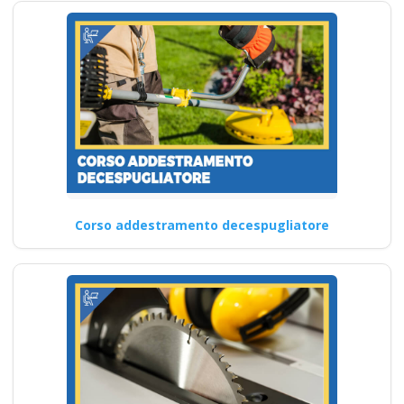
Corso addestramento decespugliatore