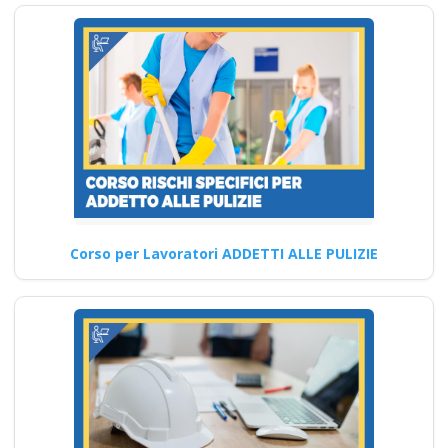
Guida pratica al
Corso PAV rischio
elettrico: tutto quello
che devi sapere
Corso di aggiornamento per
professionisti della
prevenzione degli infortuni
Quali sono le…
Corso per Lavoratori ADDETTI ALLE PULIZIE
Continua
Corso di formazione
per la sicurezza