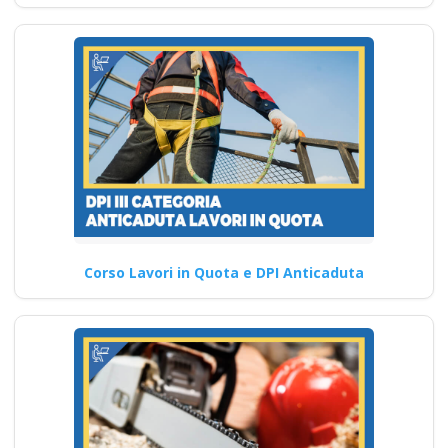
Corso Lavori in Quota e DPI Anticaduta