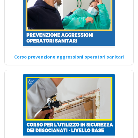
Corso prevenzione aggressioni operatori sanitari