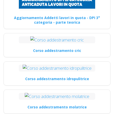
Aggiornamento Addetti lavori in quota - DPI 3°
categoria - parte teorica
Corso addestramento cric
Corso addestramento idropulitrice
Corso addestramento molatrice