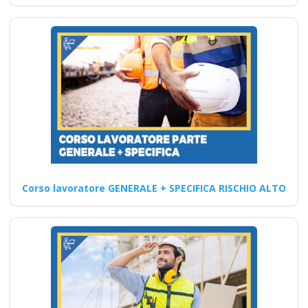
rlst preposto datore
Evento formativo
seminari gratuiti più
partecipati dai
soggetto formatore
italiani di
aggiornamento
obbligatorio
ASPP/RSPP
(DL.81/08, RSPP) e
Corso lavoratore GENERALE + SPECIFICA RISCHIO ALTO
CSP/CSE (DL.81/08)
Lezioni in aula realtà
virtuale
Riconoscimento
della formazione con
nuovo Accordo 2025