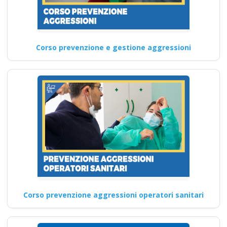
datore lavoratori
rischio basso medio
alto
Corso prevenzione e gestione aggressioni
RSPP modulo C sicurezza sul
lavoro: aspetti chiave da
considerare Offerte per…
Continua
Corso prevenzione aggressioni operatori sanitari