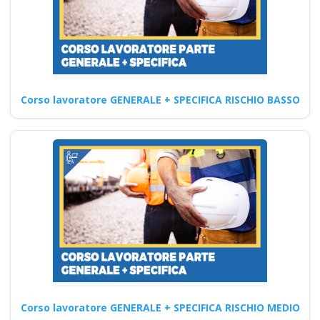
Quali sono i passaggi
fondamentali per la gestione
della sicurezza sul lavoro…
Continua
Corso lavoratore GENERALE + SPECIFICA RISCHIO BASSO
Prevenzione dei
rischi medio pervisti:
formazione
specialistica per
affrontare le sfide
future per i lavoratori
Nuovo accordo stato
regioni 2025 rspp
Corso lavoratore GENERALE + SPECIFICA RISCHIO MEDIO
esterno interno rls