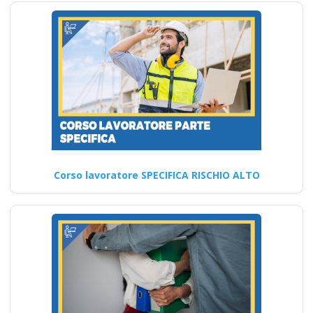
per Imprenditori
Modalità di partecipazione ai
corsi sulla sicurezza sul
lavoro: Approfondimenti
Nuovo accordo…
Continua
Corso lavoratore SPECIFICA RISCHIO ALTO
Sicurezza sul lavoro
in Campania:
quando e come
rinnovare l'attestato
obbligatorio corso
formatore rspp