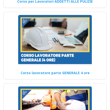
Corso per Lavoratori ADDETTI ALLE PULIZIE
Sicurezza sul lavoro:
Gli aggiornamenti
dei corsi RSPP 2025
Nuovo accordo stato
regioni 2025 corso
formatori
videoconferenza fad
aula virtuale
integrazione corso
lavoratori datore
parte base generale
Corso lavoratore parte GENERALE 4 ore
Corsi per Datori di
Lavoro con compiti
di RSPP (DL SPP)
Corsi DLSPP
patentino rinnovo