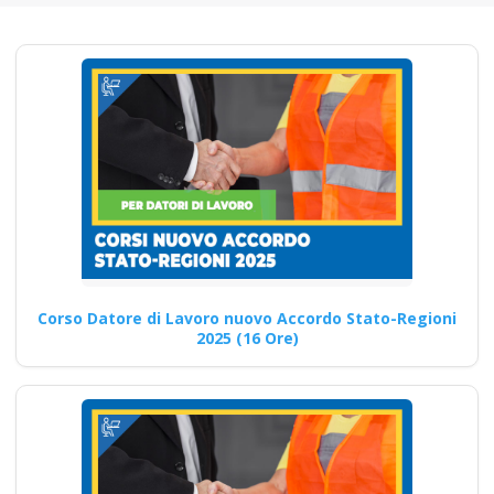
Un'analisi
approfondita del
corso di
qualificazione
professionale per
rspp e datori di
lavoro secondo
l'accordo stato-
regioni 2025 Corso
Datore di Lavoro
Corso Datore di Lavoro nuovo Accordo Stato-Regioni
Modulo Aggiuntivo
2025 (16 Ore)
Cantieri Edili 6 ore
Corsi FAD per la sicurezza sul
lavoro: competenze e
certificazioni professionali
garantite…