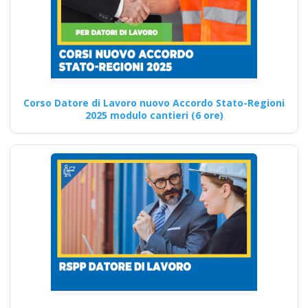
Continua
Nuovi corsi per la
Corso Datore di Lavoro nuovo Accordo Stato-Regioni
2025 modulo cantieri (6 ore)
sicurezza sul lavoro
aziendale: linee
guida e normative
attuali Nuovo
accordo stato
regioni 2025 corso
dipendenti in lingua
lavoratori corsi in
lingua corso
formatori docenti