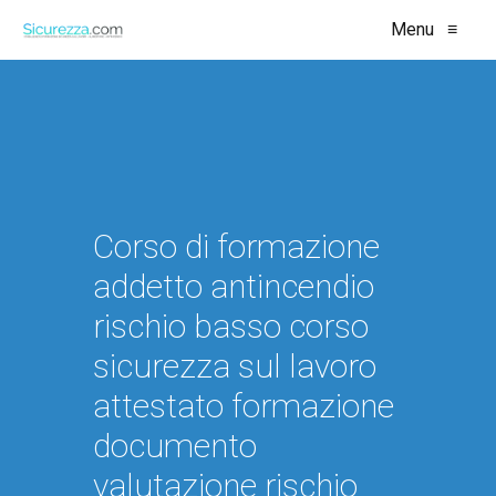
Menu
≡
Corso di formazione
addetto antincendio
rischio basso corso
sicurezza sul lavoro
attestato formazione
documento
valutazione rischio