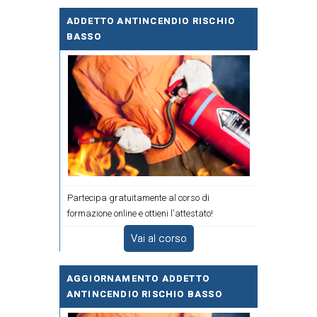
ADDETTO ANTINCENDIO RISCHIO
BASSO
Partecipa gratuitamente al corso di
formazione online e ottieni l'attestato!
Vai al corso
AGGIORNAMENTO ADDETTO
ANTINCENDIO RISCHIO BASSO