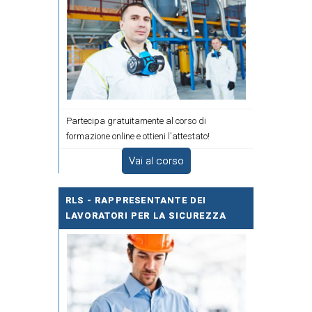
Partecipa gratuitamente al corso di
formazione online e ottieni l'attestato!
Vai al corso
RLS - RAPPRESENTANTE DEI
LAVORATORI PER LA SICUREZZA