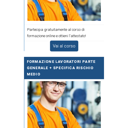
Partecipa gratuitamente al corso di
formazione online e ottieni l'attestato!
Vai al corso
FORMAZIONE LAVORATORI PARTE
GENERALE + SPECIFICA RISCHIO
MEDIO