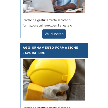
Partecipa gratuitamente al corso di
formazione online e ottieni l'attestato!
Vai al corso
AGGIORNAMENTO FORMAZIONE
LAVORATORE
Partecipa gratuitamente al corso di