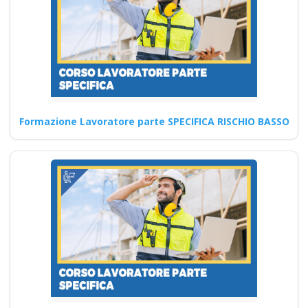
linee guida Nuovo accordo
stato regioni 2025…
Continua
Formazione Lavoratore parte SPECIFICA RISCHIO BASSO
Formazione
asincrona per la
sicurezza sul lavoro:
come applicare le
nuove norme del
2025 Nuovo accordo
stato regioni 2025
realtà virtuale app
formatori docenti
rspp rls rlst preposto