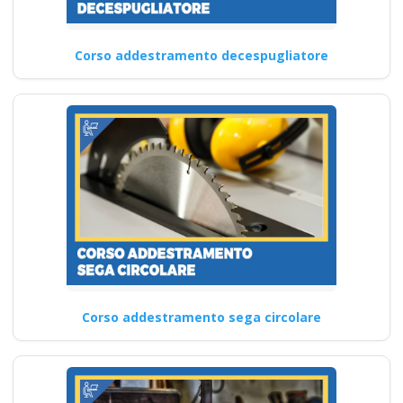
Corso addestramento decespugliatore
Corso addestramento sega circolare