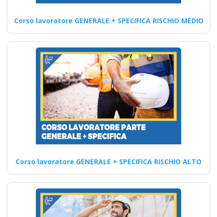
Corso lavoratore GENERALE + SPECIFICA RISCHIO MEDIO
Corso di Formazione
Lavoratore Base Meccanico:
Gestione del Tempo e
Organizzazione Quali…
Continua
Formazione per
imprenditori
industriali: strategie
Corso lavoratore GENERALE + SPECIFICA RISCHIO ALTO
per il benessere sul
luogo di lavoro
Sicurezza sul lavoro: le nuove