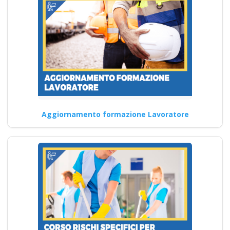
Corsi di
aggiornamento per
attestati: le ultime
indicazioni normative
Nuovo accordo stato
regioni 2025 corso
formatori
videoconferenza fad
Aggiornamento formazione Lavoratore
aula virtuale
integrazione parte
base generale Corsi
per Datori di Lavoro
con compiti di RSPP
(DL SPP) rls rlst
preposto datore
lavoratori ddl dlspp