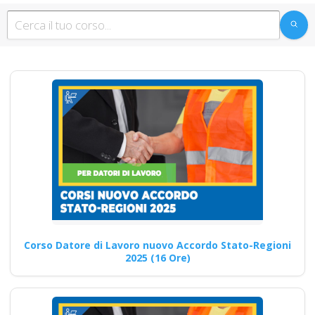
professionali cfp
ecm piccole medie
grandi preventivo
impresa edile
agricola imprese
industrie aziende
imprenditore
obblighi formazione
partecipata datore
di lavoro
Ruolo del Responsabile del
Sistema di Gestione della
Sicurezza Alimentare Corsi
Corso Datore di Lavoro nuovo Accordo Stato-Regioni
Aggiornamento…
2025 (16 Ore)
Continua