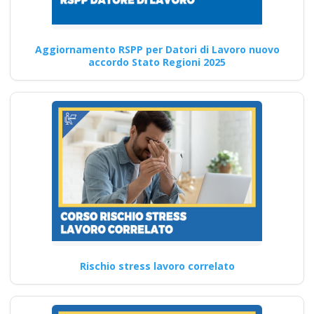
Corso Datore di
Lavoro Nuovo
Aggiornamento RSPP per Datori di Lavoro nuovo
accordo Stato Regioni 2025
accordo Stato
Regioni 2025:
Modifiche nel
modulo per
l'integrazione dei
rischi specifici
RSPP datore di lavoro: ruolo e
adempimenti nella gestione
della sicurezza corso…
Continua
Rischio stress lavoro correlato