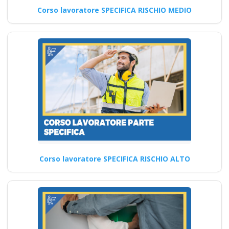
datore Evento
Corso lavoratore SPECIFICA RISCHIO MEDIO
formativo seminari
gratuiti più
partecipati dai
soggetto formatore
italiani di
aggiornamento
obbligatorio
ASPP/RSPP
(DL.81/08, RSPP) e
CSP/CSE (DL.81/08)
Lezioni in aula realtà
Corso lavoratore SPECIFICA RISCHIO ALTO
virtuale
Riconoscimento
della formazione con
nuovo Accordo 2025
corsi accreditati apri