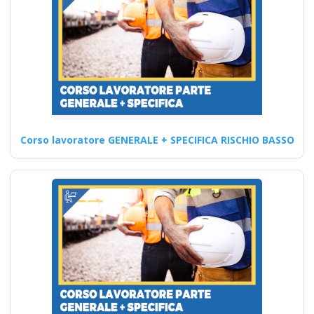
rischio basso medio
alto
Corso avanzato per
professionisti del settore
edile: cosa imparerai Quali
sono i…
Corso lavoratore GENERALE + SPECIFICA RISCHIO BASSO
Continua
Aggiornamento per
RSPP in ambito di
sicurezza sul lavoro
Corso Datore
Modulo Aggiuntivo
Cantieri Edili 6 ore