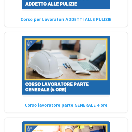
rinnovo attestato
Corso Formatore per la
Corso per Lavoratori ADDETTI ALLE PULIZIE
Sicurezza sul Lavoro: Teoria
Quali sono i requisiti…
Continua
Corso Sicurezza
Domiciliare:
Sicurezza e
Normative per
Corso lavoratore parte GENERALE 4 ore
Lavoro a Domicilio
corso formatore rspp
datore lavoratori