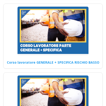
Sicurezza sul lavoro: le nuove
linee guida Nuovo accordo
stato regioni 2025…
Continua
Formazione
Corso lavoratore GENERALE + SPECIFICA RISCHIO BASSO
asincrona per la
sicurezza sul lavoro:
come applicare le
nuove norme del
2025 Nuovo accordo
stato regioni 2025
realtà virtuale app