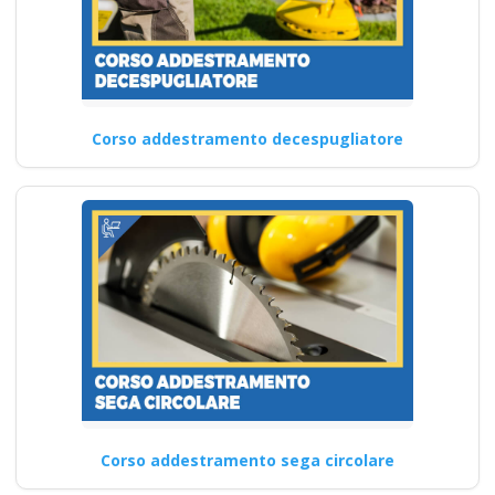
Corso addestramento decespugliatore
Corso addestramento sega circolare