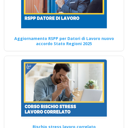
preposto datore
lavoratori ddl dlspp
rinnovo attestato
Corso Formatore per la
Aggiornamento RSPP per Datori di Lavoro nuovo
Sicurezza sul Lavoro: Teoria
accordo Stato Regioni 2025
Quali sono i requisiti…
Continua
Corso Sicurezza
Domiciliare:
Sicurezza e
Normative per
Lavoro a Domicilio
Rischio stress lavoro correlato