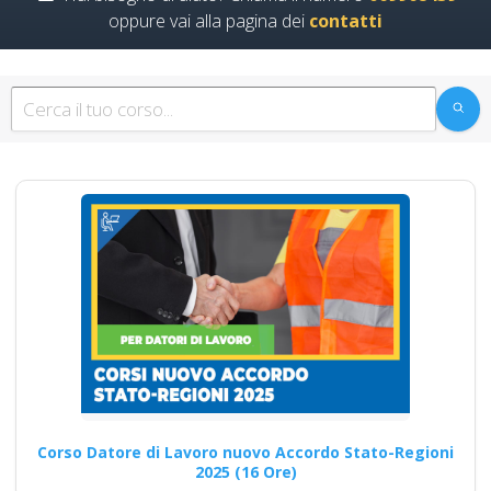
oppure vai alla pagina dei
contatti
Corso Datore di
Lavoro Nuovo
accordo Stato
Regioni 2025:
Modifiche nel
modulo per
l'integrazione dei
rischi specifici
RSPP datore di lavoro: ruolo e
adempimenti nella gestione
della sicurezza corso…
Corso Datore di Lavoro nuovo Accordo Stato-Regioni
2025 (16 Ore)
Continua