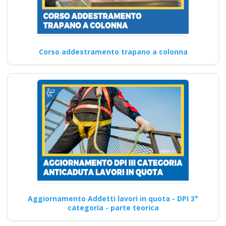
Corso addestramento trapano a colonna
Aggiornamento Addetti lavori in quota - DPI 3°
categoria - parte teorica