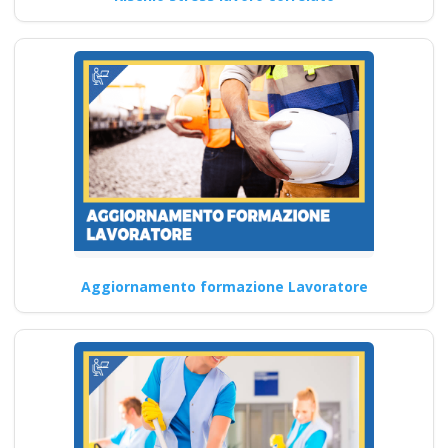
corso formatore rspp
datore lavoratori
rischio basso medio
alto
Corso avanzato per
professionisti del settore
edile: cosa imparerai Quali
sono i…
Continua
Aggiornamento formazione Lavoratore
Aggiornamento per
RSPP in ambito di
sicurezza sul lavoro