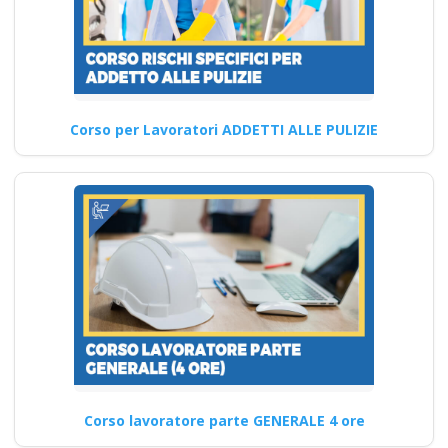
Corso Datore
Modulo Aggiuntivo
Cantieri Edili 6 ore
Corso di Formazione
Corso per Lavoratori ADDETTI ALLE PULIZIE
Lavoratore Base Meccanico:
Gestione del Tempo e
Organizzazione Quali…
Continua
Formazione per
imprenditori
industriali: strategie
per il benessere sul
Corso lavoratore parte GENERALE 4 ore
luogo di lavoro