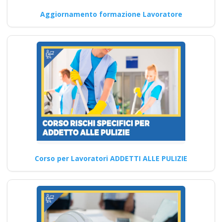
partecipare ai corsi
Aggiornamento formazione Lavoratore
per formatori RSPP
conformi al nuovo
accordo del 2025?
corso formatore rspp
datore lavoratori
rischio basso medio
alto
Ente formativo di prestigio per
la sicurezza a Crotone Nuovo
accordo stato…
Corso per Lavoratori ADDETTI ALLE PULIZIE
Continua