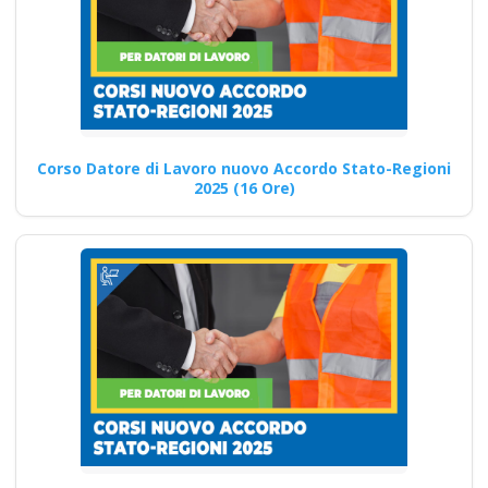
leadership, motivazione,
empowerment e resilienza
come formatore di
sicurezza…
Continua
Corso Datore di Lavoro nuovo Accordo Stato-Regioni
2025 (16 Ore)
Le novità del corso
preposto per basso
rischio
Corso di aggiornamento
online: normative D.lgs 81
2008 per il datore medio…
Continua