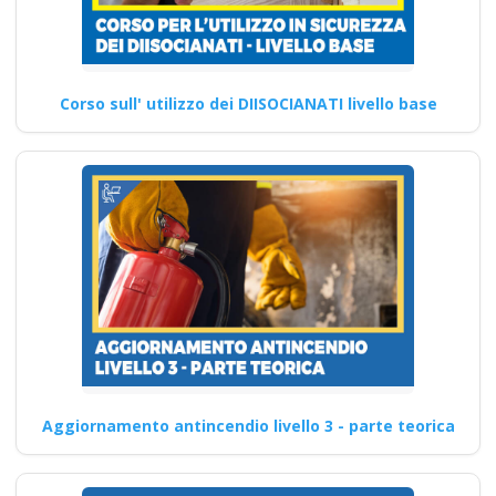
Corso sull' utilizzo dei DIISOCIANATI livello base
Aggiornamento antincendio livello 3 - parte teorica