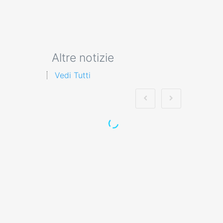
Altre notizie
Vedi Tutti
Corso di Pratica
Sicura di Lavoro con
Gas e Sostanze
Infiammabili corso
formatore rspp