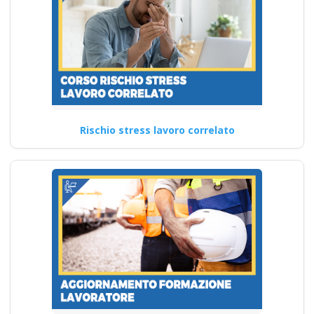
sulla sicurezza per
l'utilizzo del
decespugliatore
Corso Datore di
Lavoro 16 ore
Prevenzione e competenze
Rischio stress lavoro correlato
avanzate: il corso per
lavoratori esperti Modulo
comune per…
Continua
Quali sono i requisiti
necessari per