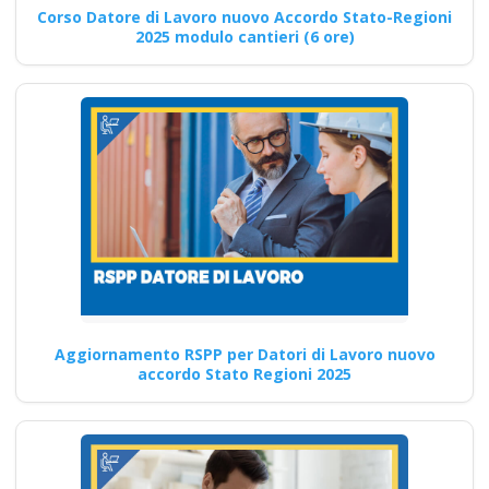
Corso Datore di Lavoro nuovo Accordo Stato-Regioni
2025 modulo cantieri (6 ore)
HACCP corsi:
formazione
specializzata per
operatori alimentari
Opportunità di Partnership
per la Sicurezza sul Lavoro:
Entra a Far Parte…
Aggiornamento RSPP per Datori di Lavoro nuovo
Continua
accordo Stato Regioni 2025
Corso di formazione