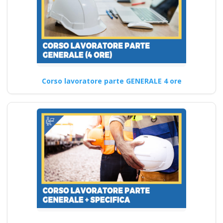
Corso
aggiornamento D.lgs
81 2008: RSPP
medio Rischio -
Consigli
professionali per la
Corso lavoratore parte GENERALE 4 ore
formazione
Come garantire la coerenza
dei contenuti formativi con le
migliori pratiche
internazionali…
Continua
Approfondimento sui