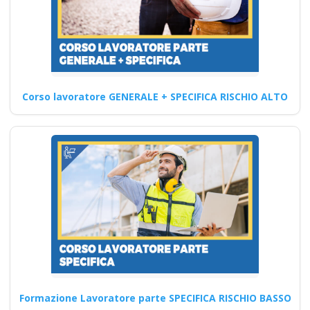
addestramento
Corsi in aula per la formazione
sulla sicurezza: Corsi in
presenza Nuovo…
Corso lavoratore GENERALE + SPECIFICA RISCHIO ALTO
Continua
Formazione Lavoratore parte SPECIFICA RISCHIO BASSO