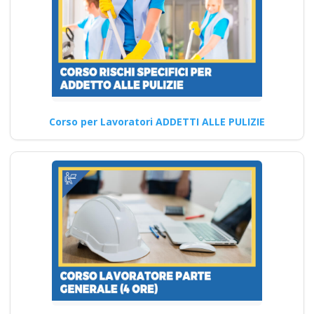
Corsi formatori sicurezza sul
lavoro: nuove norme e linee
guida 2025 Nuovo…
Continua
Corso per Lavoratori ADDETTI ALLE PULIZIE
Corso di
Approfondimento
per Lavoratori sui
D.Lgs. 81/08 corso
formatore rspp
datore lavoratori
rischio basso medio
alto