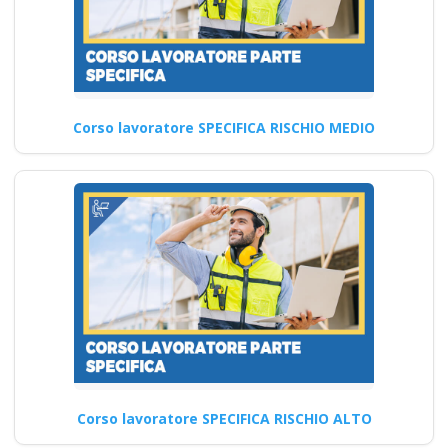
con nuovo Accordo
2025 DRV -
Documento
Valutazione Rischio
Online formazione in
Corso lavoratore SPECIFICA RISCHIO MEDIO
salute e sicurezza
rspp datore di lavoro
Migliorare le competenze
professionali attraverso i corsi
specifici sulla sicurezza in
azienda…
Continua
Corso lavoratore SPECIFICA RISCHIO ALTO
Quali sono le