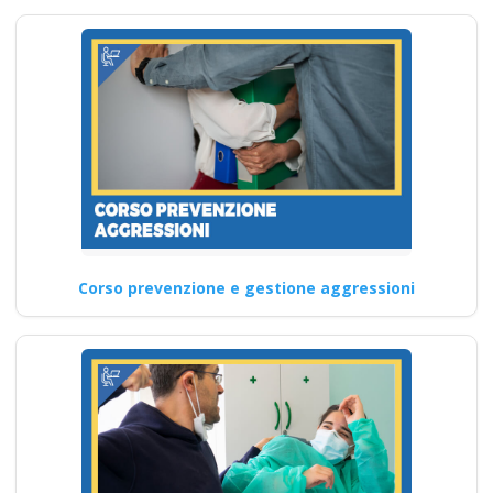
responsabilità dei
lavoratori in
relazione
all'aggiornamento
del RSPP?
Analisi dei punti critici di
controllo e misure correttive
Sicurezza Ottimale:
Aggiornamenti…
Corso prevenzione e gestione aggressioni
Continua