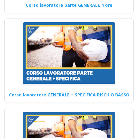
Corso lavoratore parte GENERALE 4 ore
Come identificare e ridurre i
rischi legati all'uso improprio
di sostanze chimiche…
Continua
Corso Datore
Modulo Aggiuntivo
Cantieri Edili 6 ore
Corso lavoratore GENERALE + SPECIFICA RISCHIO BASSO
Corso E-Learning:
Prevenzione degli
Infortuni in Ambiente
di Lavoro
Aggiornamento professionale