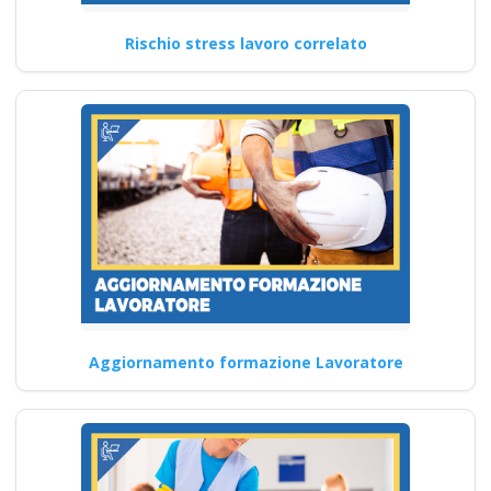
Regioni 2025 per
lavoratori Corso
Rischio stress lavoro correlato
Datore di Lavoro
Modulo Aggiuntivo
Cantieri Edili 6 ore
Quali sono le implicazioni
dell'accordo Stato-Regioni
sulle politiche di sicurezza sul
lavoro…
Continua
Aggiornamento formazione Lavoratore
RSPP Rischio Basso:
corso specializzato
Moduli 1 e 2