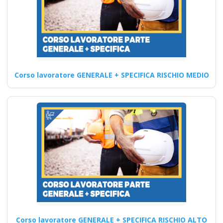
in materia di HACCP: corso
per addetti e responsabili
Corso…
Continua
Corso lavoratore GENERALE + SPECIFICA RISCHIO MEDIO
Corso persona
avvertita PAV rischio
elettrico:
promuovere la
cultura della
sicurezza Nuovo
accordo stato
regioni 2025 rspp
esterno interno rls
Corso lavoratore GENERALE + SPECIFICA RISCHIO ALTO