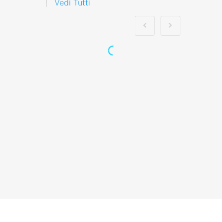
Vedi Tutti
Moduli di formazione
sulla prevenzione
degli incidenti sul
lavoro: le
disposizioni
dell'accordo Stato-
Nuovo accordo stato
regioni 2025 rspp
esterno interno rls
rlst preposto