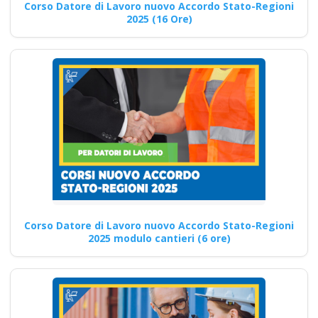
Corso Datore di Lavoro nuovo Accordo Stato-Regioni
pratica muletto gru
2025 (16 Ore)
mobili trattore
macchine agicole
industriali
Formazione del datore di
lavoro: corsi mirati alla
sicurezza e alla prevenzione…
Continua
Corso Datore di Lavoro nuovo Accordo Stato-Regioni
2025 modulo cantieri (6 ore)
Corso di pronto
intervento in caso di
avvelenamento in
una pasticceria