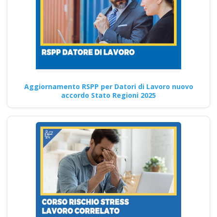
corso formatore rspp
datore lavoratori
rischio basso medio
alto
Quali sono i requisiti necessari
per tenere corsi di formazione
Aggiornamento RSPP per Datori di Lavoro nuovo
sulla sicurezza…
accordo Stato Regioni 2025
Continua
Gestione del rischio
basso: corso sulla
parte generale
dell'accordo Stato-