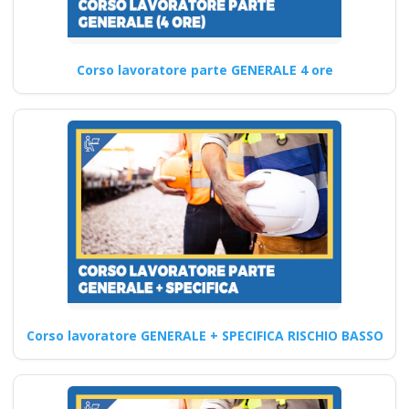
top per corsi
sicurezza sul lavoro
a Cremona Nuovo
Corso lavoratore parte GENERALE 4 ore
accordo stato
regioni 2025 corso
formatori lavoratori
datore parte base
generale Corsi per
Datori di Lavoro con
compiti di RSPP (DL
SPP) Corsi DLSPP
gratuiti gratis crediti
formazione
professionali cfp
Corso lavoratore GENERALE + SPECIFICA RISCHIO BASSO
ecm piccole medie
grandi preventivo
impresa edile