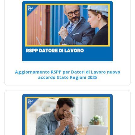
esposti a rischi
elevati
Formatore sicurezza sul
lavoro: come pianificare e
fornire formazione efficace
per promuovere…
Continua
Aggiornamento RSPP per Datori di Lavoro nuovo
accordo Stato Regioni 2025
Novità normative
sull'attestato del
datore di lavoro:
revisioni e
aggiornamenti