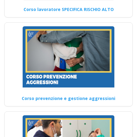
indicazioni normative
Corso lavoratore SPECIFICA RISCHIO ALTO
Nuovo accordo stato
regioni 2025 corso
formatori
videoconferenza fad
aula virtuale
integrazione parte
base generale Corsi
per Datori di Lavoro
con compiti di RSPP
(DL SPP) rls rlst
preposto datore
Corso prevenzione e gestione aggressioni
lavoratori ddl dlspp
rinnovo attestato
Corso Formatore per la
Sicurezza sul Lavoro: Teoria