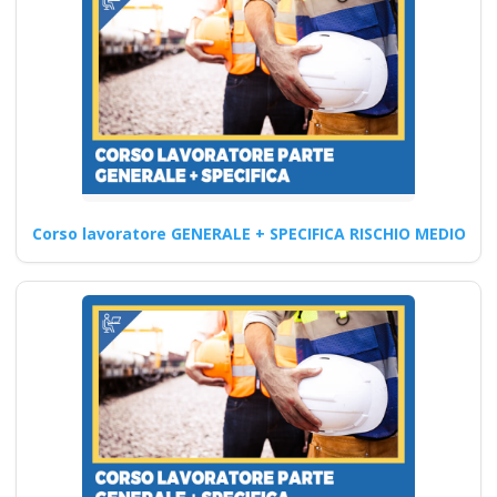
agricola imprese
industrie aziende
imprenditore
obblighi formazione
partecipata datore
di lavoro
Ruolo del Responsabile del
Corso lavoratore GENERALE + SPECIFICA RISCHIO MEDIO
Sistema di Gestione della
Sicurezza Alimentare Corsi
Aggiornamento…
Continua
Corsi di formazione