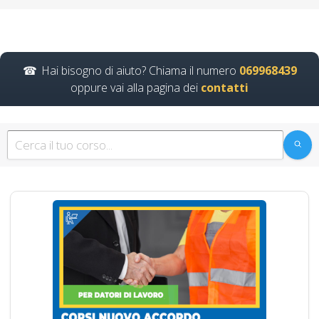
seminari gratuiti più
partecipati dai
soggetto formatore
italiani di
Hai bisogno di aiuto? Chiama il numero
069968439
aggiornamento
oppure vai alla pagina dei
contatti
obbligatorio
ASPP/RSPP
(DL.81/08, RSPP) e
CSP/CSE (DL.81/08)
Lezioni in aula realtà
virtuale
Riconoscimento
della formazione con
nuovo Accordo 2025
DRV - Documento
Valutazione Rischio
Online formazione in