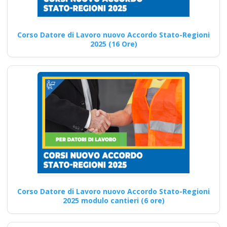
salute e sicurezza
rspp datore di lavoro
Corso Datore di Lavoro nuovo Accordo Stato-Regioni
2025 (16 Ore)
Formazione specifica per
formatori alto rischio secondo
il D.lgs 81/2008 Modulo
Aggiuntivo…
Continua
Modulo Aggiuntivo
Cantieri Edili 6 ore
attenzione sulla
Corso Datore di Lavoro nuovo Accordo Stato-Regioni
2025 modulo cantieri (6 ore)
formazione specifica
per i lavoratori