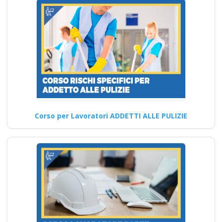
rls rlst preposto
datore lavoratori ddl
dlspp rinnovo
patentino muletto
gru trattore
escavatore ple
Corso di perfezionamento
sull'analisi microbiologica
Corso per Lavoratori ADDETTI ALLE PULIZIE
degli alimenti corso formatore
rspp datore lavoratori…
Continua
Ente di formazione