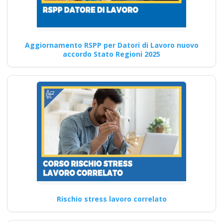
Guida pratica al
Corso PAV rischio
elettrico: tutto quello
Aggiornamento RSPP per Datori di Lavoro nuovo
accordo Stato Regioni 2025
che devi sapere
Corso di aggiornamento per
professionisti della
prevenzione degli infortuni
Quali sono le…
Continua
Corso di formazione
Rischio stress lavoro correlato
per la sicurezza
elettrica in ambito