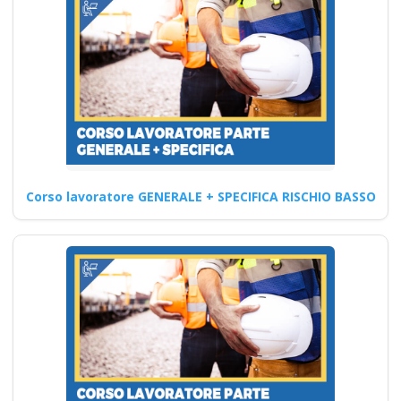
introdotti nel nuovo
accordo Stato-
Regioni del 2025?
corso formatore rspp
datore lavoratori
rischio basso medio
alto
Corso lavoratore GENERALE + SPECIFICA RISCHIO BASSO
Corsi per il rinnovo patentino
del muletto e degli altri mezzi:
normativa…
Continua
Sicurezza e Salute