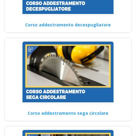
Corso addestramento decespugliatore
Corso addestramento sega circolare