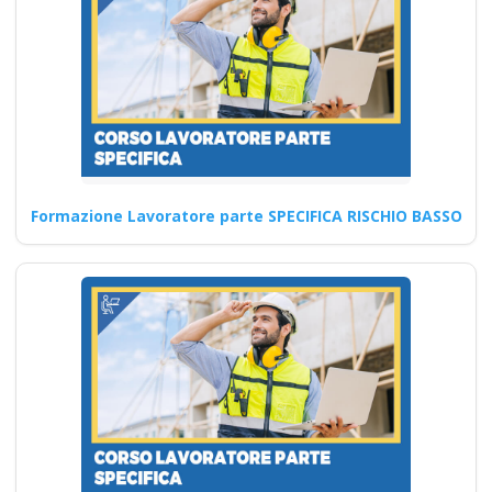
formazione dei
neoassunti sulla
sicurezza: cosa non
può mancare
Corsi di sicurezza sul lavoro:
iniziativa autonoma per un
ambiente più sicuro…
Formazione Lavoratore parte SPECIFICA RISCHIO BASSO
Continua
Procedure di
Sicurezza e Controllo
dei Rischi corso
formatore rspp