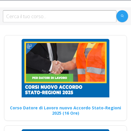
Sicurezza sul lavoro:
focus sulla
formazione
antincendio Nuovo
accordo stato
regioni 2025 realtà
virtuale app
videoconferenza fad
aula virtuale rischi
specifici formatori
Corso Datore di Lavoro nuovo Accordo Stato-Regioni
docenti rspp rls rlst
2025 (16 Ore)
preposto datore
rischi specifici basso