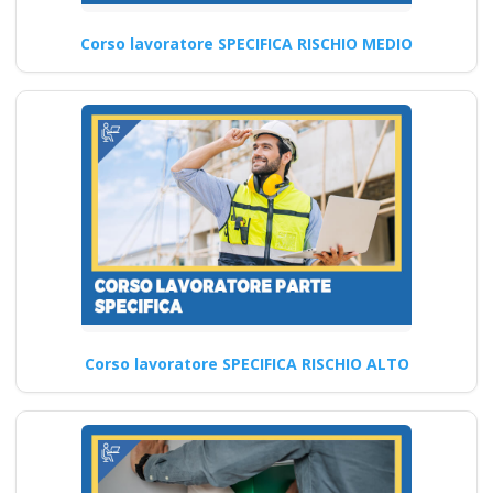
datore lavoratori
rischio basso medio
Corso lavoratore SPECIFICA RISCHIO MEDIO
alto
Corsi di coaching e mentoring
per la sicurezza sul lavoro:
opportunità formative…
Continua
Corso lavoratore SPECIFICA RISCHIO ALTO