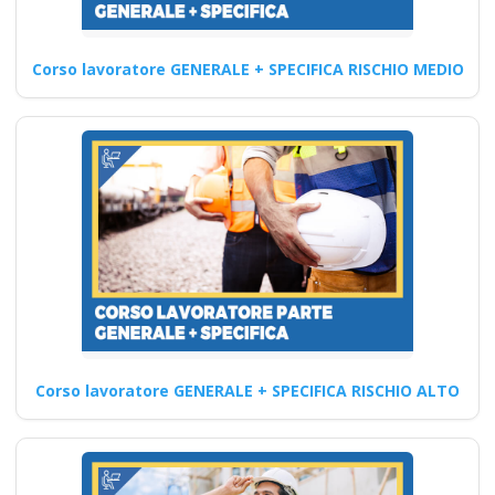
sul Lavoro:
Formazione
Corso lavoratore GENERALE + SPECIFICA RISCHIO MEDIO
Completa per i
Lavoratori
Approfondimenti sul Corso di
Formazione RSPP sul Medio
Rischio: Obiettivi e finalità…
Continua
Corso Datore di
Corso lavoratore GENERALE + SPECIFICA RISCHIO ALTO
Lavoro Modulo
Aggiuntivo Cantieri
Edili 6 ore La