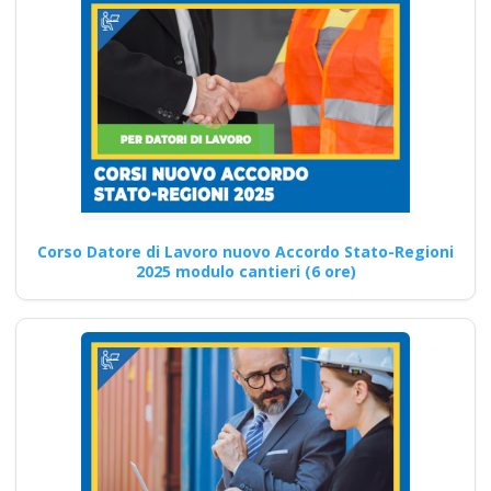
medio alto
Riconoscimento
della formazione con
nuovo Accordo 2025
apri paprire un
centro di formazione
ente scuola
bilaterale
associazione
Corso Datore di Lavoro nuovo Accordo Stato-Regioni
2025 modulo cantieri (6 ore)
Corso Specializzato per
RSPP: Sicurezza e salute nei
settori agricoli Corsi di…
Continua