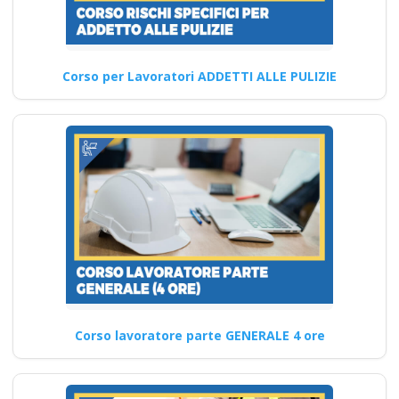
agricola imprese
industrie aziende
imprenditore
obblighi formazione
Corso per Lavoratori ADDETTI ALLE PULIZIE
partecipata datore
di lavoro
Come assicurare la continuità
e la coerenza dei contenuti
dei corsi per…
Continua
Corso lavoratore parte GENERALE 4 ore
Come sarà valutata
l'efficacia dei corsi
antincendio