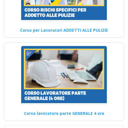
sicurezza aziendale
Nuovo accordo stato
regioni 2025 corso
formatori
Corso per Lavoratori ADDETTI ALLE PULIZIE
videoconferenza fad
aula virtuale
integrazione parte
base generale Corsi
per Datori di Lavoro
con compiti di RSPP
(DL SPP) rls rlst
preposto datore
lavoratori ddl dlspp
rinnovo attestato
Corso lavoratore parte GENERALE 4 ore
Corso Datore di Lavoro
Sicurezza sul lavoro: Corsi di