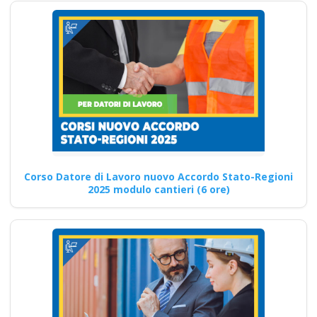
aggressioni in
azienda Corso
Datore di Lavoro
Modulo Aggiuntivo
Cantieri Edili 6 ore
D.lgs 81/2008: corso di
formazione per preposti,
guida pratica Convenzioni per
la…
Corso Datore di Lavoro nuovo Accordo Stato-Regioni
2025 modulo cantieri (6 ore)
Continua
Quali competenze
vengono acquisite
durante il corso