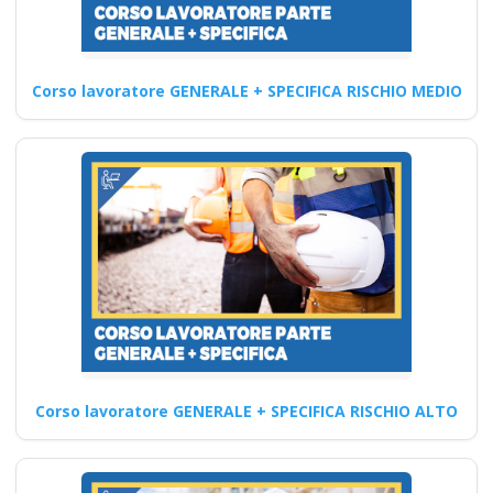
Continua
Corso lavoratore GENERALE + SPECIFICA RISCHIO MEDIO
Analisi approfondita
dell'attestato datore
rischio specifico
integrazione alto in
base all'accordo
recente tra Stato e
Regioni
Come garantire un ambiente
di lavoro sicuro: Corso di
Corso lavoratore GENERALE + SPECIFICA RISCHIO ALTO
Sicurezza Quali sono…
Continua