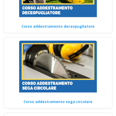
Corso addestramento decespugliatore
Corso addestramento sega circolare