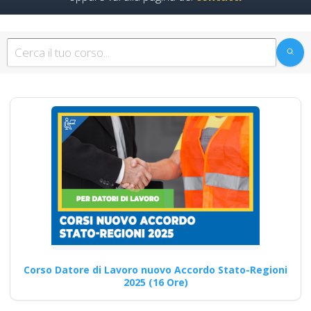
patentino muletto
gru trattore
escavatore ple
macchine agricole
addestramento
Corsi in aula per la formazione
sulla sicurezza: Corsi in
presenza Nuovo…
Continua
Formazione sulla
Corso Datore di Lavoro nuovo Accordo Stato-Regioni
sicurezza e
2025 (16 Ore)
prevenzione delle