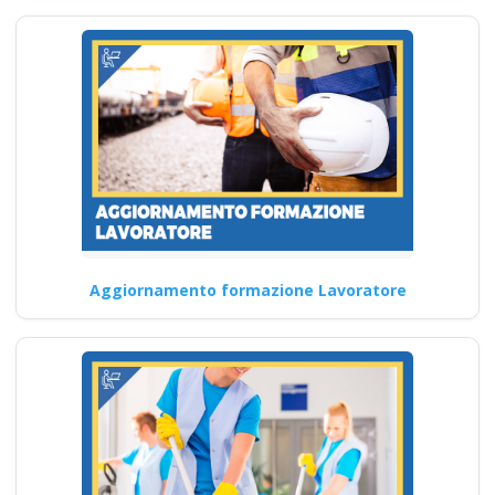
Corso Datore di
Lavoro Modulo
Aggiuntivo Cantieri
Edili 6 ore
RSPP interno: ruolo e
responsabilità nel contesto
aziendale per garantire un
ambiente…
Aggiornamento formazione Lavoratore
Continua
Mentoring per una
comunicazione
efficace sulla