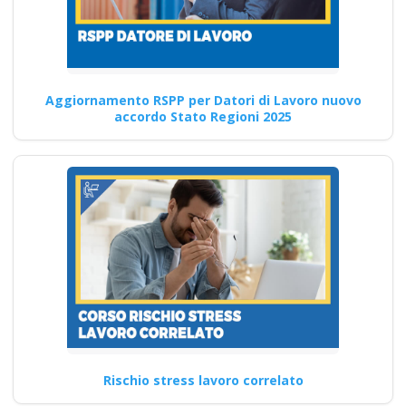
datore di lavoro di 16
ore per le imprese di
costruzioni?
Aggiornamento RSPP per Datori di Lavoro nuovo
Impara le migliori pratiche per
accordo Stato Regioni 2025
la sicurezza sul lavoro da
casa tua…
Continua
Corso di formazione
RSPP: le
competenze
necessarie per
Rischio stress lavoro correlato
operare in sicurezza