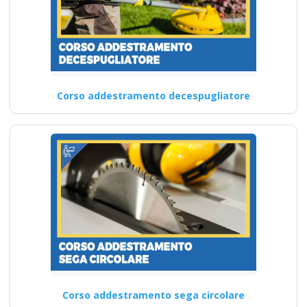
Corso addestramento decespugliatore
Corso addestramento sega circolare