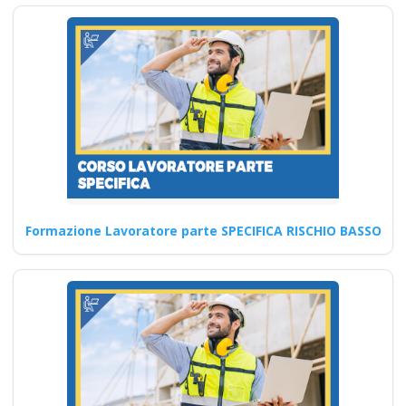
Quali sono le
competenze di
resilienza che potrò
acquisire
partecipando ai
corsi di sicurezza sul
Formazione Lavoratore parte SPECIFICA RISCHIO BASSO
lavoro del prossimo
anno?
Aggiornamento corsi RLS:
Sicurezza sul lavoro in
evoluzione nel 2025 Nuovo
accordo…