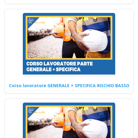
aula virtuale rischi
specifici formatori
docenti rspp rls rlst
preposto datore
rischi specifici basso
medio alto
Riconoscimento
della formazione con
nuovo Accordo 2025
apri paprire un
centro di formazione
Corso lavoratore GENERALE + SPECIFICA RISCHIO BASSO
ente scuola
bilaterale
associazione
Formazione obbligatoria: best
practices e compliance per il