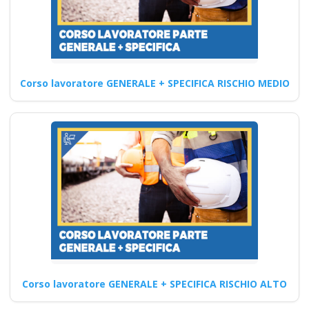
datore di lavoro Corso…
Continua
Corso lavoratore GENERALE + SPECIFICA RISCHIO MEDIO
Sicurezza e
prevenzione degli
infortuni: Formazione
sulla sicurezza sul
lavoro per i gestori di
campeggi
Corso specifico per lavoratori
esposti a pericoli Corso
Datore di Lavoro Modulo…
Corso lavoratore GENERALE + SPECIFICA RISCHIO ALTO
Continua