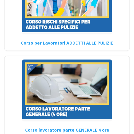
Normativa sulla
sicurezza sul lavoro:
Corso per Lavoratori ADDETTI ALLE PULIZIE
nuovi corsi di
formazione per
rispettare gli
obblighi legali e
garantire un
ambiente di lavoro
sicuro Nuovo
accordo stato
regioni 2025 realtà
virtuale app
videoconferenza fad
Corso lavoratore parte GENERALE 4 ore