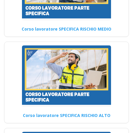
Continua
Corso lavoratore SPECIFICA RISCHIO MEDIO
Formatori Sicurezza
sul Lavoro: Le ultime
tendenze nella
formazione Nuovo
accordo stato
regioni 2025 realtà
virtuale app
formatori docenti
rspp rls rlst preposto
datore Evento
formativo seminari
Corso lavoratore SPECIFICA RISCHIO ALTO
gratuiti più
partecipati dai