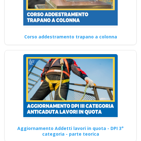
Corso addestramento trapano a colonna
Aggiornamento Addetti lavori in quota - DPI 3°
categoria - parte teorica