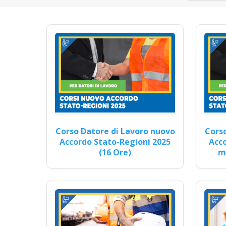
Formazione online per la 
responsabile Nuovo accord
online corso formatori rsp
gru tra
Corso Datore di Lavoro nuovo
Corso
Accordo Stato-Regioni 2025
Acco
Corso di 
(16 Ore)
mo