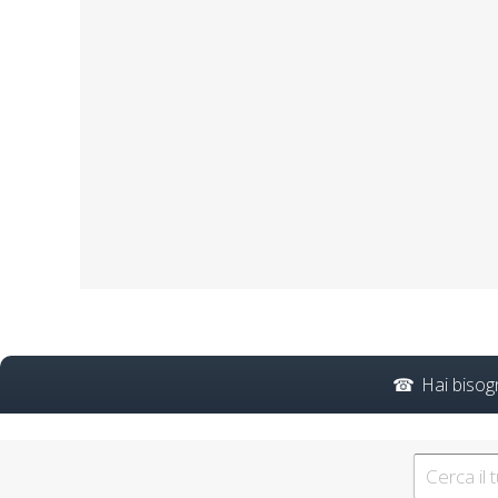
Sicurezza sul lavoro: i n
accordo stato regioni 20
Percorso
Hai bisog
Corso Datore di Lavoro Mo
Corso