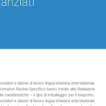
nanziati
per
per
Classificazione
per
Datori
Codici
di
Aziende
Responsabile
Manuale
ATECO
lavoro
industria
Haccp
Il
2025
alimentare
Podcast
DVR
e
sulla
Professionisti
Agg.
Sicurezza
Sicurezza
Agg.
Manuale
Nomina
sul
sul
responsabile
HACCP
del
Lavoro
Lavoro
industria
medico
alimentare
competente
Manuale
di
Addetto
tracciabilità
Medicina
che
del
manipola
lavoro
Etichettatura
alimenti
e
bevande
oratori e datore di lavoro lingua straniera ente bilaterale
Aggiornamento
addetto
formatori Rischio Specifico basso medio alto Radiazioni
che
elle caratteristiche -- il tipo di imballaggio per il trasporto,;
manipola
oratori e datore di lavoro lingua straniera ente bilaterale
alimenti