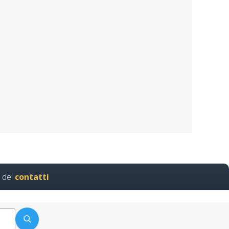
mpleta e sostenibile Nuovo
o formatori rspp rls rlst
Cantieri…
 dei
contatti
atica alla formazione RSPP
Carta…