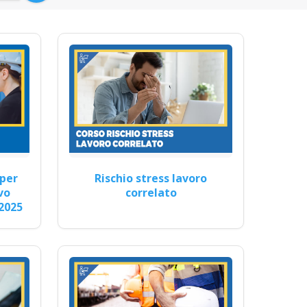
mbiente di lavoro sicuro e
nferenza fad aula virtuale
p rinnovo patentino muletto
tramento
per
Rischio stress lavoro
vo
correlato
pp datore…
2025