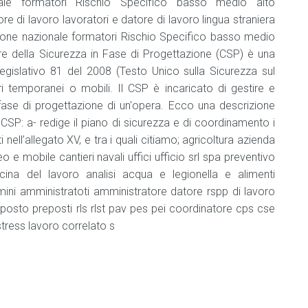
nale formatori Rischio Specifico basso medio alto
e
bevande
 di lavoro lavoratori e datore di lavoro lingua straniera
zione nazionale formatori Rischio Specifico basso medio
Addetto
atore della Sicurezza in Fase di Progettazione (CSP) è una
che
egislativo 81 del 2008 (Testo Unico sulla Sicurezza sul
NON
manipola
ri temporanei o mobili. Il CSP è incaricato di gestire e
alimenti
a fase di progettazione di un'opera. Ecco una descrizione
e
l CSP: a- redige il piano di sicurezza e di coordinamento i
bevande
nell’allegato XV, e tra i quali citiamo; agricoltura azienda
Agg.
e mobile cantieri navali uffici ufficio srl spa preventivo
addetto
cina del lavoro analisi acqua e legionella e alimenti
che
ini amministratoti amministratore datore rspp di lavoro
NON
manipola
roposto preposti rls rlst pav pes pei coordinatore cps cse
alimenti
tress lavoro correlato s
e
bevande
Consulente
HACCP