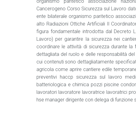
organismo paritetico associazione nazio
Cancerogeno Corso Sicurezza sul Lavoro datore
ente bilaterale organismo paritetico associa
alto Radiazioni Ottiche Artificiali Il Coordin
figura fondamentale introdotta dal Decreto L
Lavoro) per garantire la sicurezza nei cantie
coordinare le attività di sicurezza durante l
dettagliata del ruolo e delle responsabilità de
cui contenuti sono dettagliatamente specificati 
agricola come aprire cantiere edile temporaneo 
preventivi haccp sicurezza sul lavoro medi
batteriologica e chimica pozzi piscine condom
lavoratori lavoratore lavoratrice lavoratrici p
hse manager dirigente con delega di funzione s