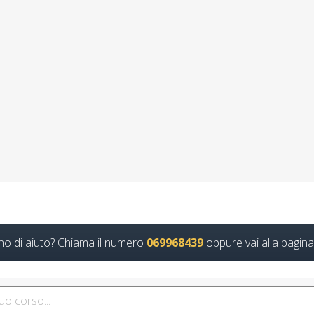
uovi corsi di formazione per una protezione co
25 corso formatore docente albo nazionale cors
preposto datore lavoratori ddl dlspp dl aspp
 Formativo Online per Preposti in Ambienti a Rischio Minimo Modulo 
Continua
no di aiuto? Chiama il numero
069968439
oppure vai alla pagina
dulo Aggiuntivo Cantieri Edili 6 ore Guida pr
per la prevenzione delle esplosioni
 HACCP per Addetti alla Manipolazione di Prodotti in Contenitori di 