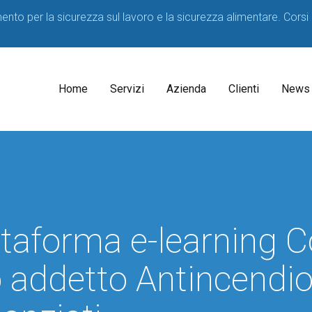
imento per la sicurezza sul lavoro e la sicurezza alimentare. Corsi
Home
Servizi
Azienda
Clienti
News
Il
Consulenti
Decreto
Acque
Medico
Potabili
Competente
2023
ttaforma e-learning 
SPP
D.lgs
81/08
Formatori
 addetto Antincendi
Corsi
sicurezza
per
HACCP
Lavoratori
Consulenza
Corsi
Consulenza