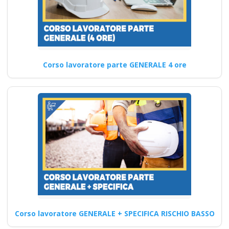
Ente di formazione
top per corsi
sicurezza sul lavoro
a Cremona Nuovo
Corso lavoratore parte GENERALE 4 ore
accordo stato
regioni 2025 corso
formatori lavoratori
datore parte base
generale Corsi per
Datori di Lavoro con
compiti di RSPP (DL
SPP) Corsi DLSPP
gratuiti gratis crediti
formazione
professionali cfp
Corso lavoratore GENERALE + SPECIFICA RISCHIO BASSO
ecm piccole medie