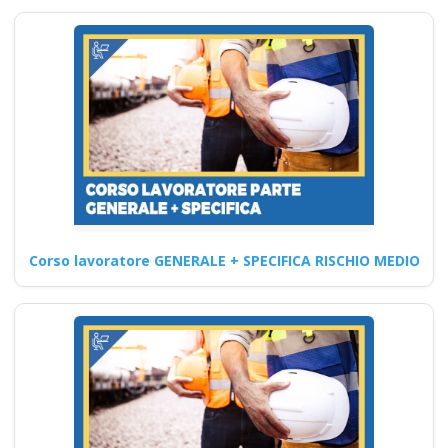
grandi preventivo
impresa edile
agricola imprese
industrie aziende
imprenditore
obblighi formazione
partecipata datore
di lavoro
Ruolo del Responsabile del
Corso lavoratore GENERALE + SPECIFICA RISCHIO MEDIO
Sistema di Gestione della
Sicurezza Alimentare Corsi
Aggiornamento…
Continua