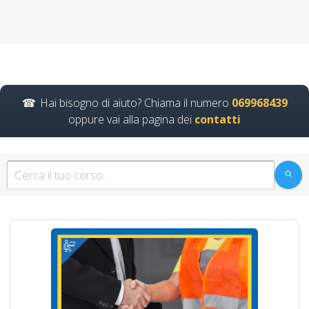
rlst preposto datore
Evento formativo
seminari gratuiti più
partecipati dai
soggetto formatore
italiani di
Hai bisogno di aiuto? Chiama il numero
069968439
aggiornamento
oppure vai alla pagina dei
contatti
obbligatorio
ASPP/RSPP
(DL.81/08, RSPP) e
CSP/CSE (DL.81/08)
Lezioni in aula realtà
virtuale
Riconoscimento
della formazione con
nuovo Accordo 2025
DRV - Documento