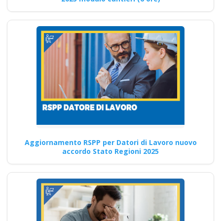
formazione specifica
per i lavoratori
esposti a rischi
elevati
Formatore sicurezza sul
lavoro: come pianificare e
fornire formazione efficace
per promuovere…
Continua
Aggiornamento RSPP per Datori di Lavoro nuovo
accordo Stato Regioni 2025
Novità normative
sull'attestato del
datore di lavoro:
revisioni e