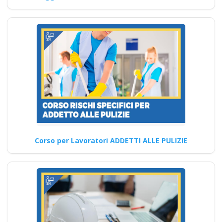
aula virtuale online
corso formatori rspp
rls rlst preposto
datore lavoratori ddl
dlspp rinnovo
patentino muletto
gru trattore
escavatore ple
Corso di perfezionamento
sull'analisi microbiologica
Corso per Lavoratori ADDETTI ALLE PULIZIE
degli alimenti corso formatore
rspp datore lavoratori…
Continua