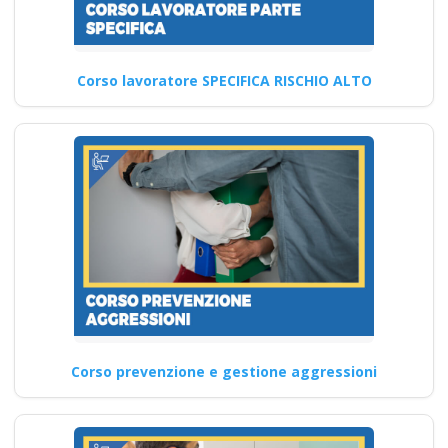
aggiornamento per
attestati: le ultime
indicazioni normative
Corso lavoratore SPECIFICA RISCHIO ALTO
Nuovo accordo stato
regioni 2025 corso
formatori
videoconferenza fad
aula virtuale
integrazione parte
base generale Corsi
per Datori di Lavoro
con compiti di RSPP
(DL SPP) rls rlst
preposto datore
Corso prevenzione e gestione aggressioni
lavoratori ddl dlspp
rinnovo attestato