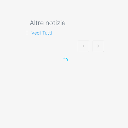
Altre notizie
Vedi Tutti
Formazione
professionale a
Frosinone Nuovo
accordo stato
regioni 2025 rspp
esterno interno rls