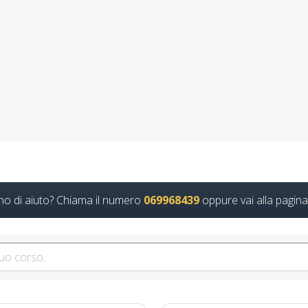
are: Sicurezza e Normative per Lavoro a Domic
datore lavoratori rischio basso medio alto
 avanzato per professionisti del settore edile: cosa imparerai Quali s
Continua
 ambito di sicurezza sul lavoro Corso Datore 
no di aiuto? Chiama il numero
069968439
oppure vai alla pagina
Edili 6 ore
mazione Lavoratore Base Meccanico: Gestione del Tempo e Organizz
Continua