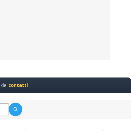
ilio corso formatore rspp
ono i…
Modulo Aggiuntivo Cantieri
 dei
contatti
azione Quali…