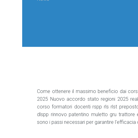
Come ottenere il massimo beneficio dai corsi p
2025 Nuovo accordo stato regioni 2025 realta
corso formatori docenti rspp rls rlst prepost
dlspp rinnovo patentino muletto gru trattor
sono i passi necessari per garantire l'efficaci