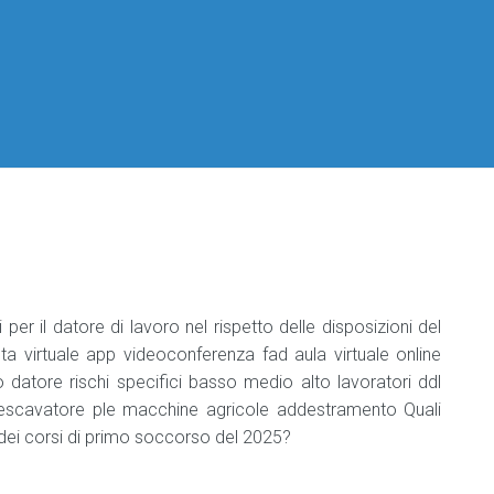
per
per
Classificazione
per
Datori
Codici
di
Aziende
Responsabile
Manuale
ATECO
lavoro
industria
Haccp
Il
2025
alimentare
Podcast
DVR
e
sulla
Professionisti
Agg.
Sicurezza
Sicurezza
Agg.
Manuale
Nomina
sul
sul
responsabile
HACCP
del
Lavoro
Lavoro
industria
medico
alimentare
competente
Manuale
di
Addetto
tracciabilità
Medicina
che
del
manipola
lavoro
Etichettatura
alimenti
e
er il datore di lavoro nel rispetto delle disposizioni del
bevande
 virtuale app videoconferenza fad aula virtuale online
o datore rischi specifici basso medio alto lavoratori ddl
Aggiornamento
e escavatore ple macchine agricole addestramento Quali
addetto
che
a dei corsi di primo soccorso del 2025?
manipola
alimenti