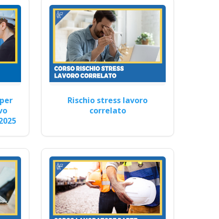
 sul luogo di lavoro
2025…
per
Rischio stress lavoro
vo
correlato
2025
uove norme del 2025 Nuovo
rls rlst preposto datore
e italiani di aggiornamento
 in aula realtà virtuale
ati apri paprire un centro
ne