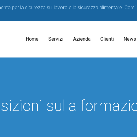
imento per la sicurezza sul lavoro e la sicurezza alimentare. Corsi
Home
Servizi
Azienda
Clienti
News
Il
Consulenti
Decreto
Acque
Medico
Potabili
Competente
2023
sizioni sulla formazi
SPP
D.lgs
81/08
Formatori
Corsi
sicurezza
per
HACCP
Lavoratori
Consulenza
Corsi
Consulenza