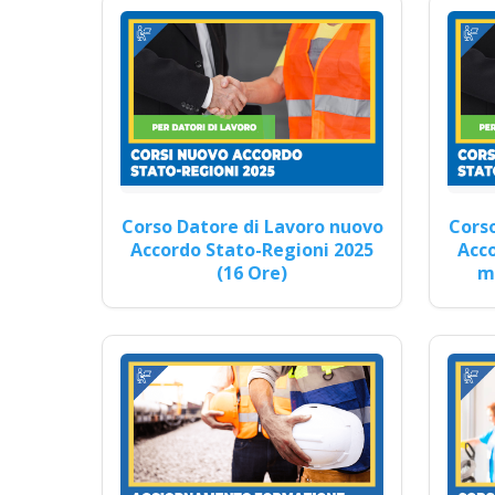
Formazione per impr
Sicu
Corso Datore di Lavoro nuovo
Corso
Accordo Stato-Regioni 2025
Acco
(16 Ore)
mo
Formazione asincrona per
accordo stato regioni 2
Evento formativo seminari 
obbligatorio ASPP/RSPP 
Riconoscimento della form
d