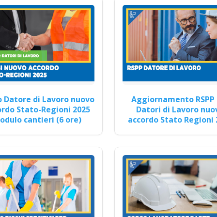
enditori industriali: strategie per il benessere
rezza sul lavoro: le nuove linee guida Nuovo accordo stato regioni 
Continua
 Datore di Lavoro nuovo
Aggiornamento RSPP 
rdo Stato-Regioni 2025
Datori di Lavoro nuo
dulo cantieri (6 ore)
accordo Stato Regioni 
 la sicurezza sul lavoro: come applicare le n
025 realtà virtuale app formatori docenti rspp 
gratuiti più partecipati dai soggetto formator
(DL.81/08, RSPP) e CSP/CSE (DL.81/08) Lezioni
azione con nuovo Accordo 2025 corsi accredit
i formazione ente scuola bilaterale associazio