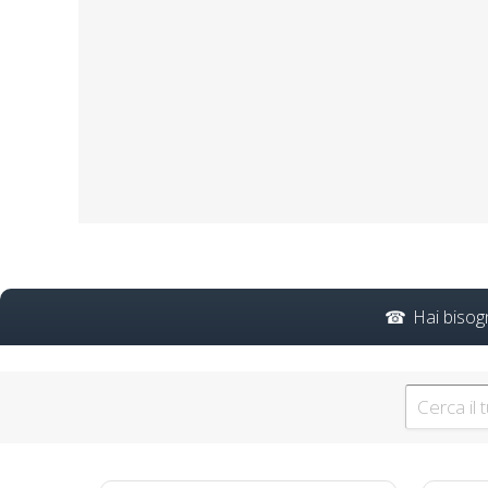
Corso Sicurezza Domicili
Corso
Aggiornamento per RSPP in
Hai bisog
Corso di For