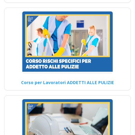
per essere pronti in caso…
Continua
Corso formazione
sicurezza sul lavoro:
approfondimenti sul
nuovo accordo Stato
Corso per Lavoratori ADDETTI ALLE PULIZIE
Regioni 2025
Come aprire un centro di
formazione sicurezza sul
lavoro qualificato
professionale corso…
Continua