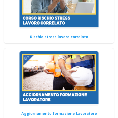
Continua
Corso Formatore
Rischio stress lavoro correlato
Sicurezza sul Lavoro:
Innovazioni
Formatore nel 2025
Nuovo accordo stato
regioni 2025 corso
formatori CORSI DI
FORMAZIONE
SICUREZZA SUL
LAVORO
Corsi di primo soccorso:
Aggiornamento formazione Lavoratore
importanza e partecipazione