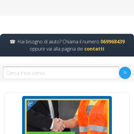
gestione delle emergenze in…
Continua
Hai bisogno di aiuto? Chiama il numero
069968439
oppure vai alla pagina dei
contatti
Formazione
avanzata sulle
normative per la
sicurezza nei cantieri
edili: corso avanzato
Quali sono le competenze
informatiche richieste per
partecipare al corso di
aggiornamento…
Continua