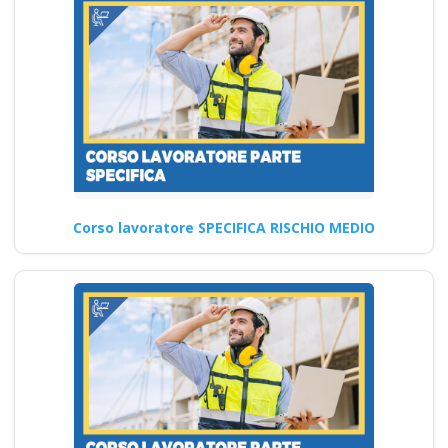
della formazione con
nuovo Accordo 2025
apri paprire un
centro di formazione
ente scuola
bilaterale
associazione
Corso lavoratore SPECIFICA RISCHIO MEDIO
Corso per preposti: le
prossime sfide e le
opportunità di formazione
Documentazione…
Continua