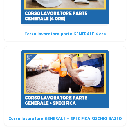
Corsi RSPP nel
Corso lavoratore parte GENERALE 4 ore
settore Costruzioni:
Modulo Integrativo 3
e normativa vigente
Ruolo e compiti del datore di
lavoro: corso di
approfondimento corso
formatore…
Continua
Corso lavoratore GENERALE + SPECIFICA RISCHIO BASSO