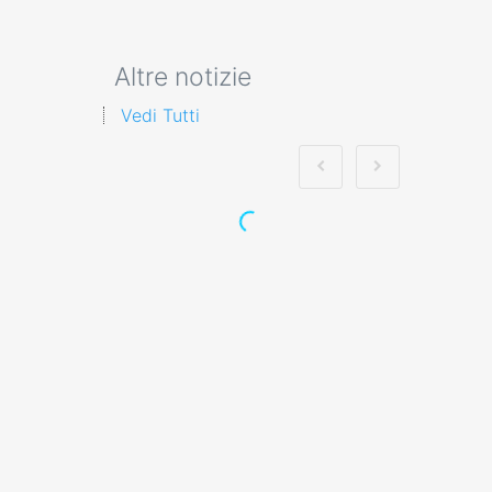
Altre notizie
Vedi Tutti
Corsi avanzati di
formazione sui rischi
alti per i lavoratori
datore
Quali sono le responsabilità
specifiche del preposto nella