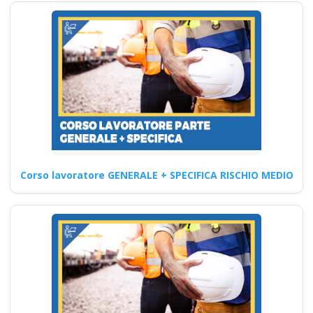
Formazione
necessaria sulle
misure di sicurezza
per dipendenti a
rischio
Corsi di Coaching e Mentoring
per la Sicurezza sul Lavoro:
Pratica Orientata…
Corso lavoratore GENERALE + SPECIFICA RISCHIO MEDIO
Continua
Organismo paritetico
per la formazione a
Bisceglie Nuovo