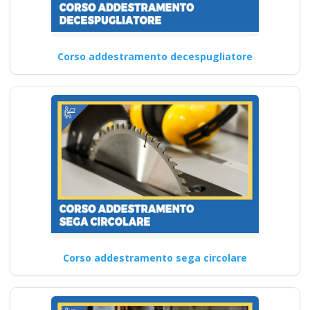
Corso addestramento decespugliatore
Corso addestramento sega circolare