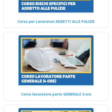
lavoro parte teorica
pratica muletto gru
mobili trattore
Corso per Lavoratori ADDETTI ALLE PULIZIE
macchine agicole
industriali
Formazione del datore di
lavoro: corsi mirati alla
sicurezza e alla prevenzione…
Continua
Corso di pronto
Corso lavoratore parte GENERALE 4 ore
intervento in caso di
avvelenamento in