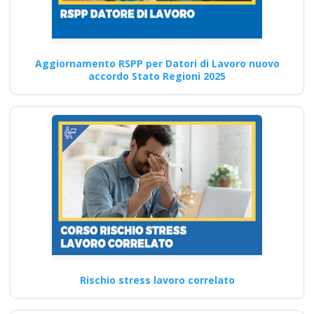
Quali sono i principali obiettivi
del corso di formazione sulla
sicurezza per…
Aggiornamento RSPP per Datori di Lavoro nuovo
Continua
accordo Stato Regioni 2025
Moduli di formazione
sulla prevenzione
degli incidenti sul
lavoro: le
disposizioni
dell'accordo Stato-
Nuovo accordo stato
regioni 2025 rspp
Rischio stress lavoro correlato
esterno interno rls