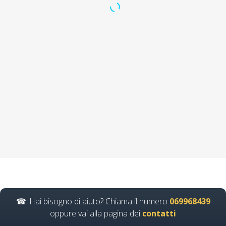
Corso di formazione
per l'innovazione e la
creatività: Pensiero
laterale e soluzioni
Corsi di primo soccorso:
prontezza e tempestività in
caso di emergenza corso…
Continua
Hai bisogno di aiuto? Chiama il numero
069968439
oppure vai alla pagina dei
contatti
Quali sono le