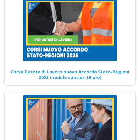
Centro Storico
Corsi Online D.Lgs. 81/2008:
Formazione Virtuale
Approfondimento sulla
gestione del cambio per…
Continua
Corso Datore di Lavoro nuovo Accordo Stato-Regioni
2025 modulo cantieri (6 ore)
Impatto della
normativa sul rischio
alto nella Formazione
per Lavoratori Corso
Datore 16 ore