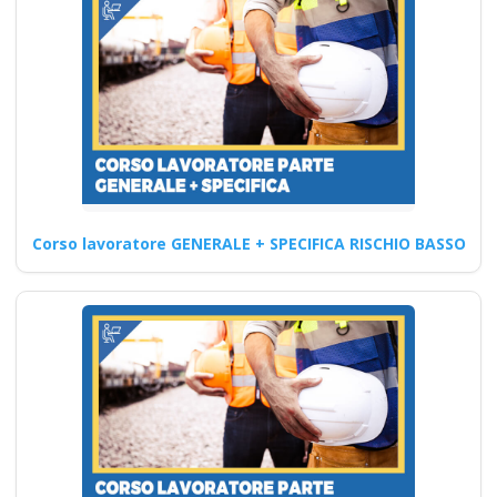
una pasticceria
corso formatore rspp
datore lavoratori
rischio basso medio
alto
Quali sono i requisiti necessari
per tenere corsi di formazione
sulla sicurezza…
Corso lavoratore GENERALE + SPECIFICA RISCHIO BASSO
Continua
Gestione del rischio
basso: corso sulla
parte generale