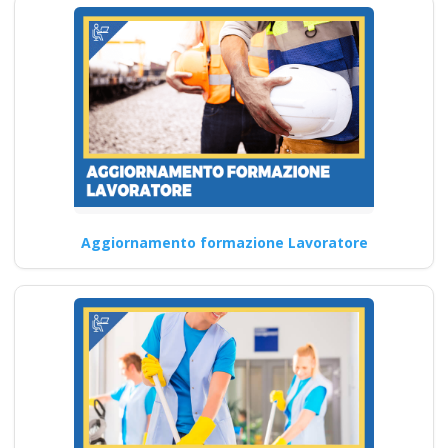
rlst preposto
organismo paritetico
associazione
nazionale formatori
Lavoratori a rischio
Basso Medio Alto
soggetto formatore
italiani di
aggiornamento
Aggiornamento formazione Lavoratore
obbligatorio corsi
obbligatori rete
preventivo corsi tutti
con nuovo Accordo
2025 patentino
corso
addestramento da
parte del datore di