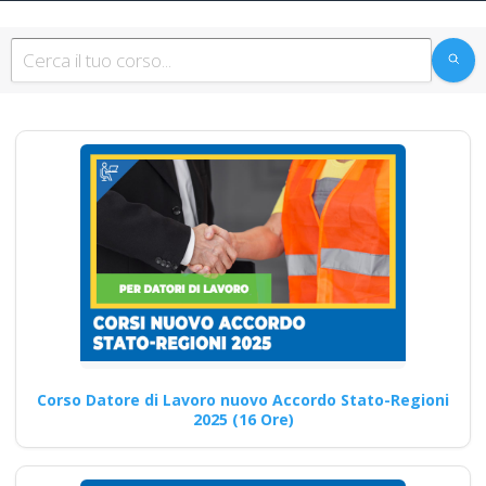
strategie per favorire
la partecipazione
attiva dei lavoratori
nel corso di
formazione blended
per i cantieri edili?
Corsi per Corso RLS
aggiornamento D.Lgs. 81/08:
analisi dei nuovi approcci
alla…
Continua
Corso Datore di Lavoro nuovo Accordo Stato-Regioni
2025 (16 Ore)
Medicina del lavoro
a Brindisi - Quartiere