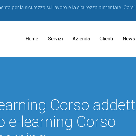
imento per la sicurezza sul lavoro e la sicurezza alimentare. Corsi
Home
Servizi
Azienda
Clienti
News
Il
Consulenti
Decreto
Acque
Medico
Potabili
Competente
2023
learning Corso addet
SPP
D.lgs
81/08
Formatori
 e-learning Corso
Corsi
sicurezza
per
HACCP
Lavoratori
Consulenza
Corsi
Consulenza