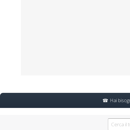
Formazione asincrona per
accordo stato regioni 2
Evento formativo seminari 
obbligatorio ASPP/RSPP 
Riconoscimento della form
d
Implemen
Hai bisog
Cor