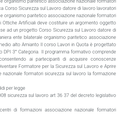
rale organismo paritetico associazione nazionale formatori
e
bevande
a Corso Sicurezza sul Lavoro datore di lavoro lavoratori
rale organismo paritetico associazione nazionale formatori
Addetto
 Ottiche Artificiali deve costituire un argomento oggetto
che
ase ad un progetto Corso Sicurezza sul Lavoro datore di
NON
manipola
raniera ente bilaterale organismo paritetico associazione
alimenti
edio alto Amianto Il corso Lavori in Quota è progettato
e
so DPI 3° Categoria. Il programma formativo comprende
bevande
consentendo ai partecipanti di acquisire conoscenze
Agg.
ventare Formatore per la Sicurezza sul Lavoro e Aprire
addetto
nazionale formatori sicurezza sul lavoro la formazione
che
NON
manipola
idi per legge
alimenti
8 sicurezza sul lavoro art 36 37 del decreto legislativo
e
bevande
ano centri di formazioni associazione nazionale formatori
Consulente
HACCP