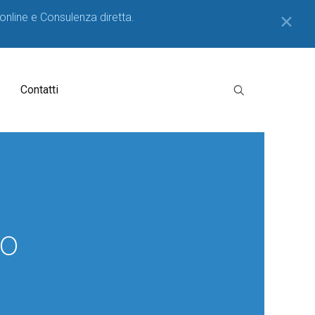
 online e Consulenza diretta.
✕
Contatti
to