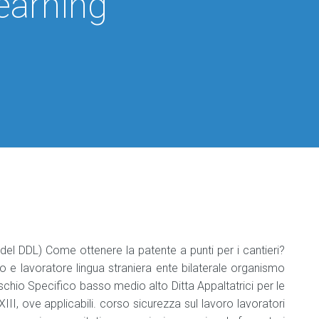
earning
per
per
Classificazione
per
Datori
Codici
di
Aziende
Responsabile
Manuale
ATECO
lavoro
industria
Haccp
Il
2025
alimentare
Podcast
DVR
e
sulla
Professionisti
Agg.
Sicurezza
Sicurezza
Agg.
Manuale
Nomina
sul
sul
responsabile
HACCP
del
Lavoro
Lavoro
industria
medico
alimentare
competente
Manuale
di
Addetto
tracciabilità
Medicina
che
del
manipola
lavoro
Etichettatura
alimenti
e
bevande
 del DDL) Come ottenere la patente a punti per i cantieri?
Aggiornamento
addetto
o e lavoratore lingua straniera ente bilaterale organismo
che
schio Specifico basso medio alto Ditta Appaltatrici per le
manipola
XIII, ove applicabili. corso sicurezza sul lavoro lavoratori
alimenti