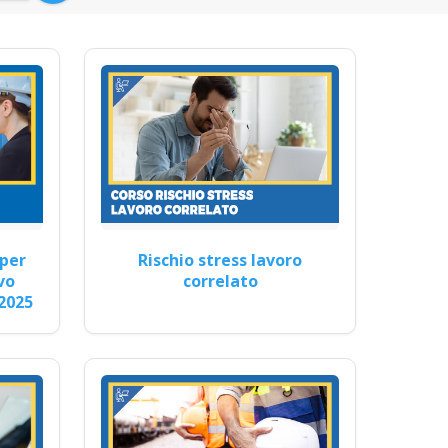
ione dei…
so formatore rspp datore
per
Rischio stress lavoro
vo
correlato
o…
2025