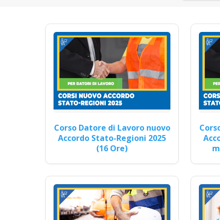
Quali so
Corso di Pratica Sicura
Corso Datore di Lavoro nuovo
Corso
Accordo Stato-Regioni 2025
Acco
C
(16 Ore)
mo