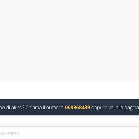
 la sicurezza sul lavoro: come applicare le n
025 realtà virtuale app formatori docenti rspp 
gratuiti più partecipati dai soggetto formator
(DL.81/08, RSPP) e CSP/CSE (DL.81/08) Lezioni
azione con nuovo Accordo 2025 corsi accredit
i formazione ente scuola bilaterale associazio
tazione del D.lgs 81/2008: Corso Formativo per RSPP Quali sono i 
Continua
no di aiuto? Chiama il numero
069968439
oppure vai alla pagina
so avanzato per addetti antincendio medio ris