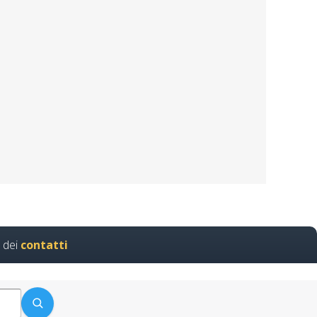
uove norme del 2025 Nuovo
rls rlst preposto datore
e italiani di aggiornamento
 in aula realtà virtuale
ati apri paprire un centro
ne
vantaggi…
 dei
contatti
chio