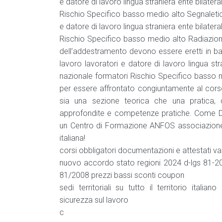
e datore di lavoro lingua straniera ente bilate
Rischio Specifico basso medio alto Segnaletic
e datore di lavoro lingua straniera ente bilate
Rischio Specifico basso medio alto Radiazioni
dell’addestramento devono essere eretti in b
lavoro lavoratori e datore di lavoro lingua st
nazionale formatori Rischio Specifico basso m
per essere affrontato congiuntamente al cor
sia una sezione teorica che una pratica, 
approfondite e competenze pratiche. Come Di
un Centro di Formazione ANFOS associazione 
italiana!
corsi obbligatori documentazioni e attestati val
nuovo accordo stato regioni 2024 d-lgs 81-200
81/2008 prezzi bassi sconti coupon
sedi territoriali su tutto il territorio itali
sicurezza sul lavoro
c