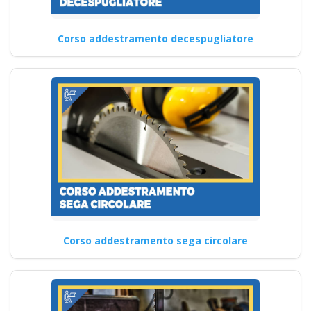
Corso addestramento decespugliatore
Corso addestramento sega circolare