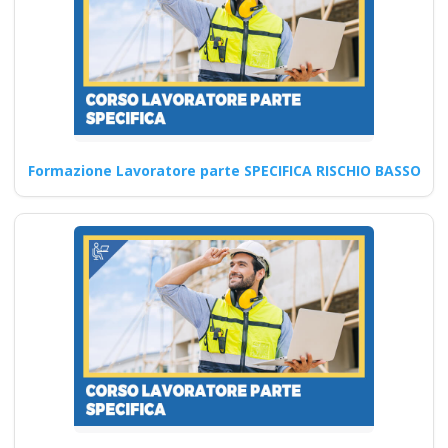
dell'attestato RSPP per la
sicurezza sul lavoro Corso
Datore Modulo…
Continua
Formazione Lavoratore parte SPECIFICA RISCHIO BASSO
Corso di sicurezza
sul lavoro: le linee
guida da rispettare
nel 2025 Nuovo
accordo stato
regioni 2025 corso
formatori lavoratori
datore parte base
generale Corsi per