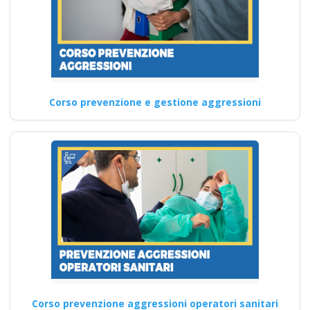
pericolo Modulo Aggiuntivo
Cantieri Edili…
Continua
Corso prevenzione e gestione aggressioni
Corso Datore di
Lavoro Diventa
Partner: Corsi
Sicurezza sul Lavoro
e Formazione Online
per la Sicurezza
Corso di formazione misto
sulla sicurezza sul lavoro: una
nuova era di…
Corso prevenzione aggressioni operatori sanitari