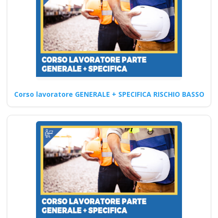
Continua
Nuovi corsi RLS:
formazione
specialistica per una
Corso lavoratore GENERALE + SPECIFICA RISCHIO BASSO
migliore gestione
della sicurezza
Nuovo accordo stato
regioni 2025 parte
base generale haccp
prima seconda
Datori di Lavoro con
compiti incarico
delega assume in