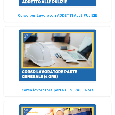
controllo e misure correttive
Sicurezza Ottimale:
Corso per Lavoratori ADDETTI ALLE PULIZIE
Aggiornamenti…
Continua
Modulo Cantieri Edili
Moduli Teorici sul
D.lgs 81 2008 per la
Sicurezza su Trattori
forestali
Corso lavoratore parte GENERALE 4 ore
Corso Datore di Lavoro Corso
pratico su HACCP per la
ristorazione Approccio…