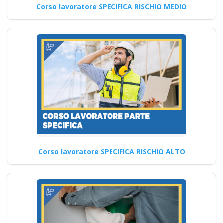
Datori di Lavoro con
Corso lavoratore SPECIFICA RISCHIO MEDIO
compiti di RSPP (DL
SPP) Corsi DLSPP
gratuiti gratis crediti
formazione
professionali cfp
ecm piccole medie
grandi preventivo
impresa edile
agricola industrie
aziende imprenditore
Corso lavoratore SPECIFICA RISCHIO ALTO
obblighi formazione
partecipata datore
di lavoro
Formazione professionale per
addetto antincendio a basso