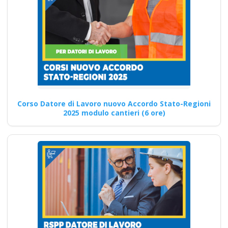
Corso persona
avvertita PAV rischio
elettrico:
promuovere la
cultura della
sicurezza Nuovo
Corso Datore di Lavoro nuovo Accordo Stato-Regioni
accordo stato
2025 modulo cantieri (6 ore)
regioni 2025 rspp
esterno interno rls
rlst preposto datore
Evento formativo
seminari gratuiti più
partecipati dai
soggetto formatore
italiani di