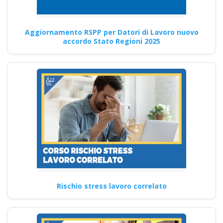
aggiornamento
obbligatorio
ASPP/RSPP
Aggiornamento RSPP per Datori di Lavoro nuovo
accordo Stato Regioni 2025
(DL.81/08, RSPP) e
CSP/CSE (DL.81/08)
Lezioni Scadenze,
adempimenti,
obblighi, periodicità
della sicurezza
tabella corsi tutti
con nuovo Accordo
2025 DRV -
Documento
Valutazione Rischio
Rischio stress lavoro correlato
Online formazione in
salute e sicurezza
rspp datore di lavoro