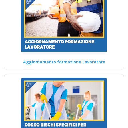
Migliorare le competenze
professionali attraverso i corsi
specifici sulla sicurezza in
azienda…
Continua
Aggiornamento formazione Lavoratore
Quali sono le
responsabilità dei
lavoratori in
relazione
all'aggiornamento
del RSPP?
Analisi dei punti critici di