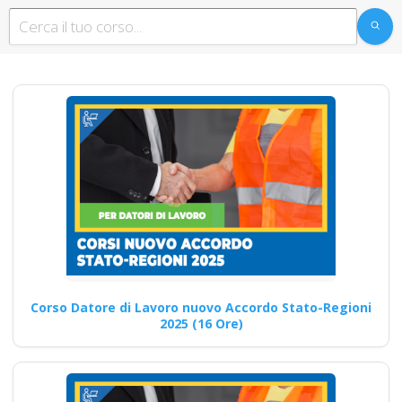
Corso Datore
Modulo Aggiuntivo
Cantieri Edili 6 ore
Corso E-Learning:
Prevenzione degli
Infortuni in Ambiente
di Lavoro
Aggiornamento professionale
in materia di HACCP: corso
per addetti e responsabili
Corso…
Corso Datore di Lavoro nuovo Accordo Stato-Regioni
2025 (16 Ore)
Continua