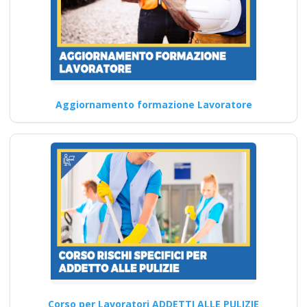
sulla sicurezza per
l'utilizzo del
decespugliatore
Corso Datore di
Lavoro 16 ore
Aggiornamento formazione Lavoratore
Prevenzione e competenze
avanzate: il corso per
lavoratori esperti Modulo
comune per…
Continua
Quali sono i requisiti
necessari per
Corso per Lavoratori ADDETTI ALLE PULIZIE