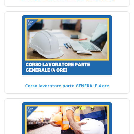
partecipare ai corsi
per formatori RSPP
conformi al nuovo
accordo del 2025?
corso formatore rspp
datore lavoratori
rischio basso medio
alto
Ente formativo di prestigio per
la sicurezza a Crotone Nuovo
Corso lavoratore parte GENERALE 4 ore
accordo stato…
Continua