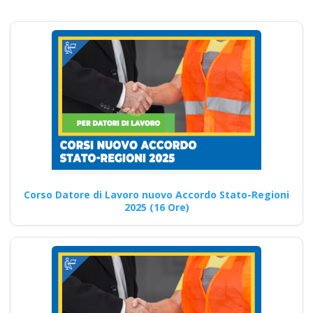
datore lavoratori
rischio basso medio
alto
Corsi per la sicurezza sul
lavoro del 2025: le ultime
informazioni Nuovo…
Continua
Corso Datore di Lavoro nuovo Accordo Stato-Regioni
2025 (16 Ore)
Corsi per RSPP: Le
Nuove Normative in
Materia di Sicurezza
sul Lavoro