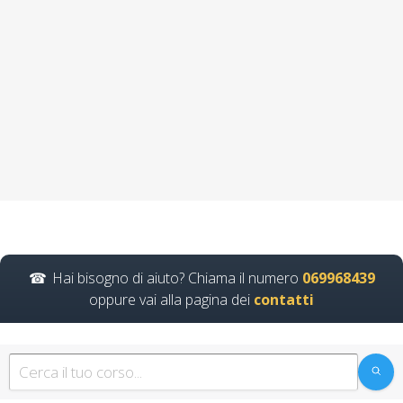
Corso avanzato per
addetti antincendio
medio rischio
Quali sono le strategie per
coinvolgere attivamente i
lavoratori nella prevenzione
dei…
Continua
Hai bisogno di aiuto? Chiama il numero
069968439
Corso di Pratica
oppure vai alla pagina dei
contatti
Sicura di Lavoro con
Gas e Sostanze
Infiammabili corso
formatore rspp