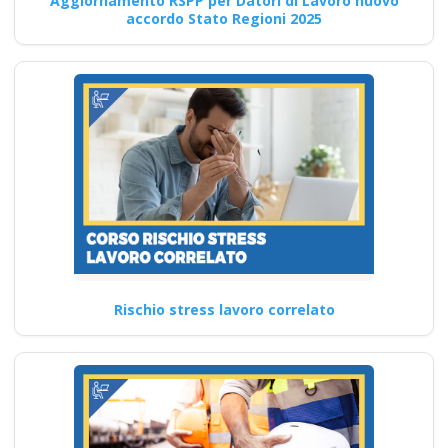
Aggiornamento RSPP per Datori di Lavoro nuovo
Continua
accordo Stato Regioni 2025
HACCP corsi:
formazione
specializzata per
operatori alimentari
Opportunità di Partnership
per la Sicurezza sul Lavoro:
Entra a Far Parte…
Rischio stress lavoro correlato
Continua
Corso di formazione