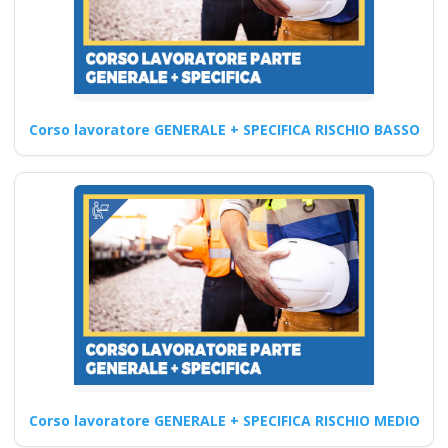
Corso
aggiornamento D.lgs
81 2008: RSPP
medio Rischio -
Consigli
Corso lavoratore GENERALE + SPECIFICA RISCHIO BASSO
professionali per la
formazione
Come garantire la coerenza
dei contenuti formativi con le
migliori pratiche
internazionali…
Continua
Corso lavoratore GENERALE + SPECIFICA RISCHIO MEDIO