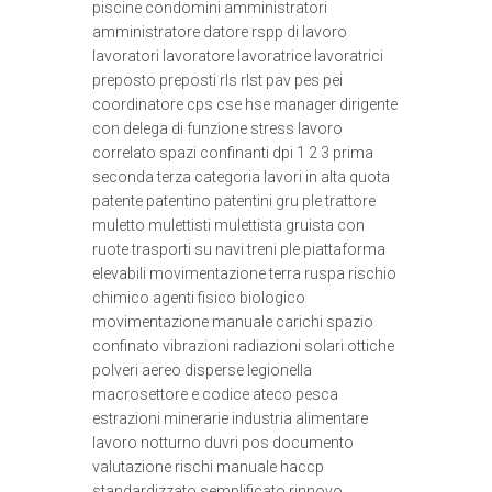
piscine condomini amministratori
amministratore datore rspp di lavoro
lavoratori lavoratore lavoratrice lavoratrici
preposto preposti rls rlst pav pes pei
coordinatore cps cse hse manager dirigente
con delega di funzione stress lavoro
correlato spazi confinanti dpi 1 2 3 prima
seconda terza categoria lavori in alta quota
patente patentino patentini gru ple trattore
muletto mulettisti mulettista gruista con
ruote trasporti su navi treni ple piattaforma
elevabili movimentazione terra ruspa rischio
chimico agenti fisico biologico
movimentazione manuale carichi spazio
confinato vibrazioni radiazioni solari ottiche
polveri aereo disperse legionella
macrosettore e codice ateco pesca
estrazioni minerarie industria alimentare
lavoro notturno duvri pos documento
valutazione rischi manuale haccp
standardizzato semplificato rinnovo