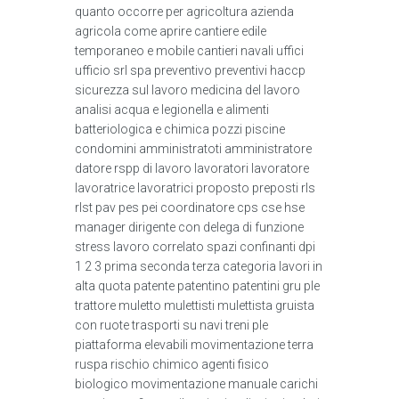
quanto occorre per agricoltura azienda
agricola come aprire cantiere edile
temporaneo e mobile cantieri navali uffici
ufficio srl spa preventivo preventivi haccp
sicurezza sul lavoro medicina del lavoro
analisi acqua e legionella e alimenti
batteriologica e chimica pozzi piscine
condomini amministratoti amministratore
datore rspp di lavoro lavoratori lavoratore
lavoratrice lavoratrici proposto preposti rls
rlst pav pes pei coordinatore cps cse hse
manager dirigente con delega di funzione
stress lavoro correlato spazi confinanti dpi
1 2 3 prima seconda terza categoria lavori in
alta quota patente patentino patentini gru ple
trattore muletto mulettisti mulettista gruista
con ruote trasporti su navi treni ple
piattaforma elevabili movimentazione terra
ruspa rischio chimico agenti fisico
biologico movimentazione manuale carichi