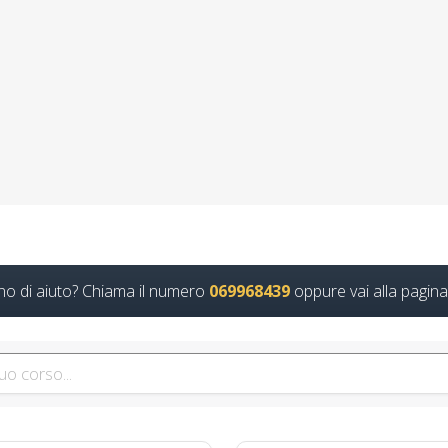
enditori industriali: strategie per il benessere
rezza sul lavoro: le nuove linee guida Nuovo accordo stato regioni 
Continua
 la sicurezza sul lavoro: come applicare le n
025 realtà virtuale app formatori docenti rspp 
no di aiuto? Chiama il numero
069968439
oppure vai alla pagina
gratuiti più partecipati dai soggetto formator
(DL.81/08, RSPP) e CSP/CSE (DL.81/08) Lezioni
azione con nuovo Accordo 2025 corsi accredit
i formazione ente scuola bilaterale associazio
tazione del D.lgs 81/2008: Corso Formativo per RSPP Quali sono i 