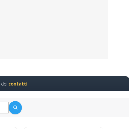
 sul luogo di lavoro
2025…
uove norme del 2025 Nuovo
rls rlst preposto datore
 dei
contatti
e italiani di aggiornamento
 in aula realtà virtuale
ati apri paprire un centro
ne
vantaggi…