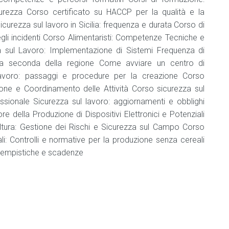
e
curezza Corso certificato su HACCP per la qualità e la
bevande
curezza sul lavoro in Sicilia: frequenza e durata Corso di
Addetto
degli incidenti Corso Alimentaristi: Competenze Tecniche e
che
a sul Lavoro: Implementazione di Sistemi Frequenza di
NON
, a seconda della regione Come avviare un centro di
manipola
alimenti
 lavoro: passaggi e procedure per la creazione Corso
e
ione e Coordinamento delle Attività Corso sicurezza sul
bevande
ssionale Sicurezza sul lavoro: aggiornamenti e obblighi
Agg.
e della Produzione di Dispositivi Elettronici e Potenziali
addetto
coltura: Gestione dei Rischi e Sicurezza sul Campo Corso
che
i: Controlli e normative per la produzione senza cereali
NON
 tempistiche e scadenze
manipola
alimenti
e
bevande
Consulente
HACCP