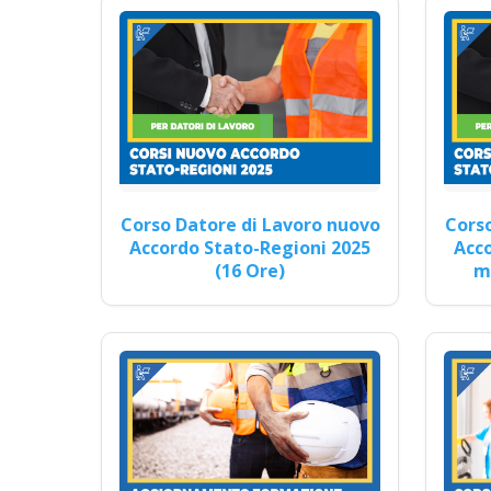
Cor
Corso Datore di Lavoro nuovo
Corso
Quali so
Accordo Stato-Regioni 2025
Acco
(16 Ore)
mo
Corso di Pratica Sicura