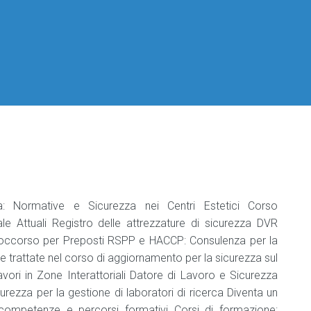
per
per
Classificazione
per
Datori
Codici
di
Aziende
Responsabile
Manuale
ATECO
lavoro
industria
Haccp
Il
2025
alimentare
Podcast
DVR
e
sulla
Professionisti
Agg.
Sicurezza
Sicurezza
Agg.
Manuale
Nomina
sul
sul
responsabile
HACCP
del
Lavoro
Lavoro
industria
medico
alimentare
competente
Manuale
di
Addetto
tracciabilità
Medicina
che
del
manipola
lavoro
Etichettatura
alimenti
e
: Normative e Sicurezza nei Centri Estetici Corso
bevande
 Attuali Registro delle attrezzature di sicurezza DVR
Soccorso per Preposti RSPP e HACCP: Consulenza per la
Aggiornamento
ie trattate nel corso di aggiornamento per la sicurezza sul
addetto
che
ori in Zone Interattoriali Datore di Lavoro e Sicurezza
manipola
rezza per la gestione di laboratori di ricerca Diventa un
alimenti
 competenze e percorsi formativi Corsi di formazione: