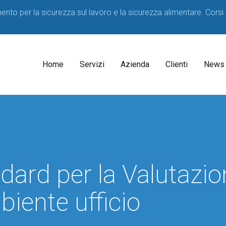
imento per la sicurezza sul lavoro e la sicurezza alimentare. Corsi
Home
Servizi
Azienda
Clienti
News
Il
Consulenti
Decreto
Acque
Medico
Potabili
Competente
2023
ard per la Valutazio
SPP
D.lgs
81/08
Formatori
biente ufficio
Corsi
sicurezza
per
HACCP
Lavoratori
Consulenza
Corsi
Consulenza