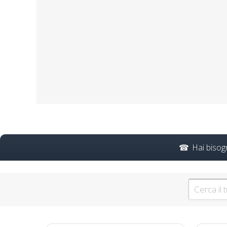
Formazione per impr
Sicu
Formazione asincrona per
accordo stato regioni 2
Hai bisog
Evento formativo seminari 
obbligatorio ASPP/RSPP 
Riconoscimento della form
d
Implemen