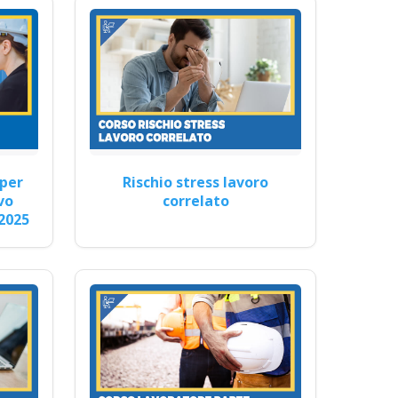
chio
per
Rischio stress lavoro
ione dei…
vo
correlato
2025
so formatore rspp datore