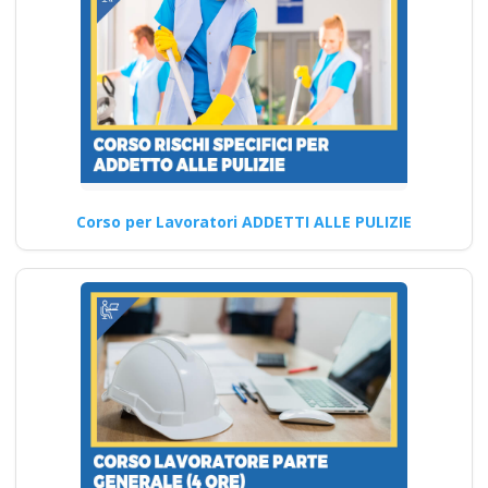
Corso Datore di
Lavoro Modulo
Aggiuntivo Cantieri
Edili 6 ore
Formazione
specialistica per
preposti in contesti
Corso per Lavoratori ADDETTI ALLE PULIZIE
pericolosi
Scopri i requisiti e le novità
per i corsi di formazione
sulla…
Continua