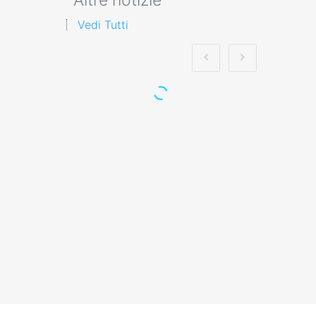
Vedi Tutti
Corsi RSPP nel
settore Costruzioni:
Modulo Integrativo 3
e normativa vigente
Ruolo e compiti del datore di
lavoro: corso di
approfondimento corso
formatore…