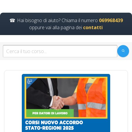
Continua
Hai bisogno di aiuto? Chiama il numero
069968439
oppure vai alla pagina dei
contatti
Formazione
necessaria sulle
misure di sicurezza
per dipendenti a
rischio
Corsi di Coaching e Mentoring
per la Sicurezza sul Lavoro:
Pratica Orientata…
Continua