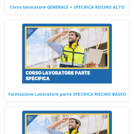
preposto datore
Corso lavoratore GENERALE + SPECIFICA RISCHIO ALTO
rischi specifici basso
medio alto
Riconoscimento
della formazione con
nuovo Accordo 2025
apri paprire un
centro di formazione
ente scuola
bilaterale
associazione
Formazione Lavoratore parte SPECIFICA RISCHIO BASSO
Preposti: formazione e
aggiornamenti obbligatori per
la sicurezza Nuovo accordo
stato regioni…