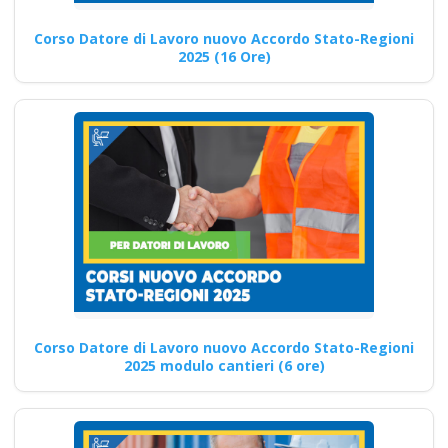
Organismo paritetico
Corso Datore di Lavoro nuovo Accordo Stato-Regioni
per la formazione a
2025 (16 Ore)
Bisceglie Nuovo
accordo stato
regioni 2025 realtà
virtuale app
videoconferenza fad
aula virtuale rischi
specifici formatori
docenti rspp rls rlst
preposto datore
Evento formativo di
Corso Datore di Lavoro nuovo Accordo Stato-Regioni
aggiornamento
2025 modulo cantieri (6 ore)
obbligatorio
ASPP/RSPP
(DL.81/08, RSPP) e