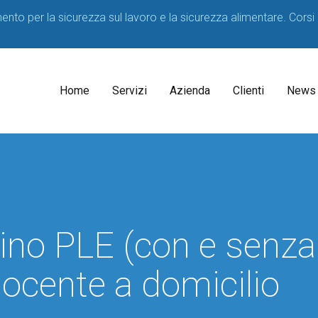
imento per la sicurezza sul lavoro e la sicurezza alimentare. Corsi
Home
Servizi
Azienda
Clienti
News
Il
Consulenti
Decreto
Acque
Medico
Potabili
Competente
2023
ino PLE (con e senza
SPP
D.lgs
81/08
Formatori
 docente a domicilio
Corsi
sicurezza
per
HACCP
Lavoratori
Consulenza
Corsi
Consulenza