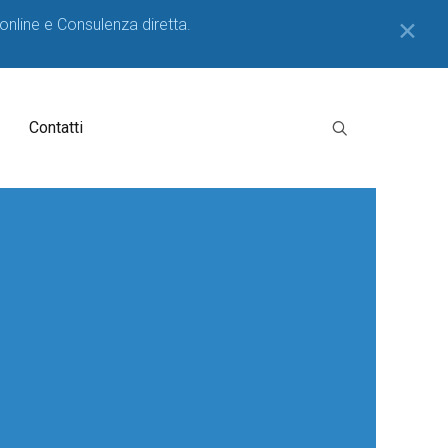
 online e Consulenza diretta.
✕
Contatti