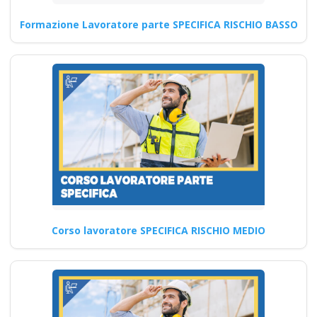
Formazione Lavoratore parte SPECIFICA RISCHIO BASSO
Corso specifico per lavoratori
esposti a pericoli Corso
Datore di Lavoro Modulo…
Continua
Quali sono le
competenze di
resilienza che potrò
acquisire
Corso lavoratore SPECIFICA RISCHIO MEDIO
partecipando ai
corsi di sicurezza sul
lavoro del prossimo
anno?