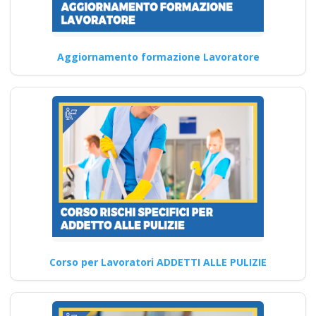
apri paprire un
centro di formazione
ente scuola
Aggiornamento formazione Lavoratore
bilaterale
associazione
Preposti: formazione e
aggiornamenti obbligatori per
la sicurezza Nuovo accordo
stato regioni…
Continua
Corso per Lavoratori ADDETTI ALLE PULIZIE
Corso avanzato per il
formatore medio in
materia di sicurezza