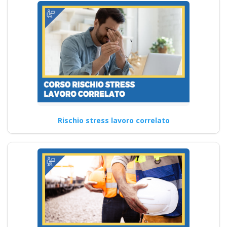
competenze sulla
prevenzione degli
infortuni sul lavoro
Nuovo accordo stato
regioni 2025 realtà
virtuale app
videoconferenza fad
aula virtuale rischi
specifici formatori
Rischio stress lavoro correlato
docenti rspp rls rlst
preposto datore
rischi specifici basso
medio alto
Riconoscimento
della formazione con
nuovo Accordo 2025