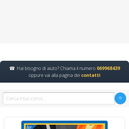
l'attestato di
aggiornamento RLS
Formazione obbligatoria sulla
valutazione dei rischi per il
datore di lavoro Corso…
Continua
Hai bisogno di aiuto? Chiama il numero
069968439
oppure vai alla pagina dei
contatti
Corso Datore di
Lavoro Modulo
Aggiuntivo Cantieri
Edili 6 ore
Formazione
specialistica per