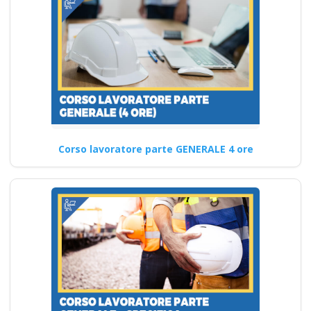
Sicurezza sul lavoro per
lavoratori: rischi da lavori con
macchinari corso formatore…
Continua
Corso lavoratore parte GENERALE 4 ore
Normativa sulla
sicurezza sul lavoro:
nuovi corsi di
formazione per
rispettare gli
obblighi legali e
garantire un
ambiente di lavoro