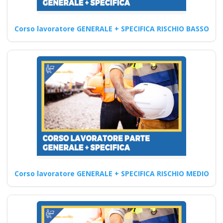
sicuro Nuovo
accordo stato
Corso lavoratore GENERALE + SPECIFICA RISCHIO BASSO
regioni 2025 realtà
virtuale app
videoconferenza fad
aula virtuale rischi
specifici formatori
docenti rspp rls rlst
preposto datore
rischi specifici basso
medio alto
Riconoscimento
della formazione con
Corso lavoratore GENERALE + SPECIFICA RISCHIO MEDIO
nuovo Accordo 2025
apri paprire un
centro di formazione
ente scuola