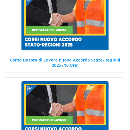
preposti in contesti
pericolosi
Scopri i requisiti e le novità
per i corsi di formazione
sulla…
Continua
Corso Datore di Lavoro nuovo Accordo Stato-Regioni
2025 (16 Ore)
Investimento in
formazione
specialistica per la
sicurezza e salute
sul lavoro Nuovo
accordo stato
regioni 2025 corso