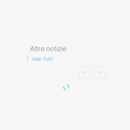
Altre notizie
Vedi Tutti
Migliori pratiche per
mantenere sempre
aggiornato