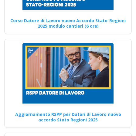
formatore docente
albo nazionale corso
Corso Datore di Lavoro nuovo Accordo Stato-Regioni
formatori rspp rls rlst
2025 modulo cantieri (6 ore)
preposto datore
lavoratori ddl dlspp
dl spp aspp
Addetto al primo soccorso in
situazioni di rischio medio:
Corso di formazione…
Continua
Aggiornamento RSPP per Datori di Lavoro nuovo
accordo Stato Regioni 2025
Corsi in aula per
acquisire