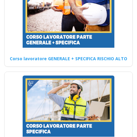
bilaterale
associazione
Formazione obbligatoria: best
practices e compliance per il
datore di lavoro Corso…
Corso lavoratore GENERALE + SPECIFICA RISCHIO ALTO
Continua
Sicurezza e
prevenzione degli
infortuni: Formazione
sulla sicurezza sul
lavoro per i gestori di
campeggi