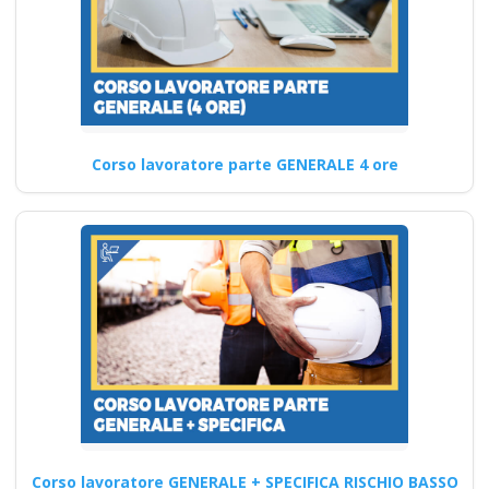
Gestione dei Rischi,
Sicurezza Proattiva,
Controllo e
Supervisione
Corso formatore RSPP:
Corso lavoratore parte GENERALE 4 ore
gestione dei rischi Corso
Datore di Lavoro Modulo
Aggiuntivo…
Continua
Impara le strategie
più efficaci per
garantire la
sicurezza come
Corso lavoratore GENERALE + SPECIFICA RISCHIO BASSO