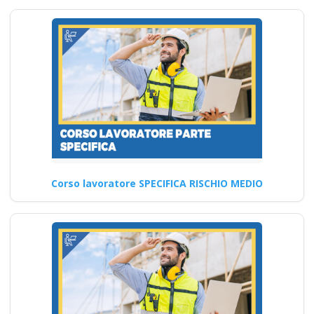
virtuale
Riconoscimento
della formazione con
nuovo Accordo 2025
corsi accreditati apri
paprire un centro di
formazione ente
scuola bilaterale
associazione
Corso lavoratore SPECIFICA RISCHIO MEDIO
Formazione RLS: novità e
cambiamenti normativi del
2025 Nuovo accordo stato
regioni…
Continua