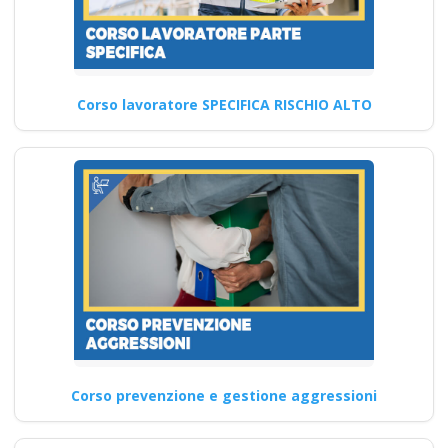
D.lgs 81/2008: il
corso di formazione
Corso lavoratore SPECIFICA RISCHIO ALTO
obbligatorio per il
datore di basso
rischio Corso Datore
Modulo Aggiuntivo
Cantieri Edili 6 ore
Tutti i Segreti della Parte
Teorica del Corso
Aggiornamento Antincendio
Livello 2…
Corso prevenzione e gestione aggressioni
Continua