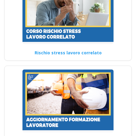
"Offerte preventivi
sicurezza sul lavoro
a Rome - Comune
Tiburtino", corso
formatore rspp
datore lavoratori
Rischio stress lavoro correlato
rischio basso medio
alto
Formazione obbligatoria per
formatori: attenzione sulla
sicurezza sul lavoro Modulo
Aggiuntivo Cantieri…
Continua