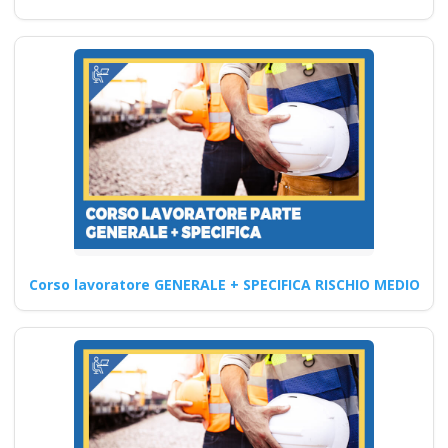
Coordinatore in
edilizia Corso Datore
di Lavoro 16 ore
Corso sul Rischio lavorativo:
prevenzione e gestione Quali
sono i requisiti per…
Continua
Corso lavoratore GENERALE + SPECIFICA RISCHIO MEDIO
Quali sono le linee
guida per la
pianificazione dei
corsi per l'RLS del
2025? Nuovo