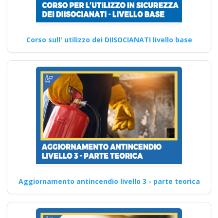
Corso sull' utilizzo dei DIISOCIANATI livello base
Aggiornamento antincendio livello 3 - parte teorica