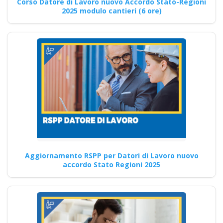
virtuale
Corso Datore di Lavoro nuovo Accordo Stato-Regioni
2025 modulo cantieri (6 ore)
Riconoscimento
della formazione con
nuovo Accordo 2025
corsi accreditati apri
paprire un centro di
formazione ente
scuola bilaterale
associazione
Il corso online essenziale per
aspiranti datori di lavoro: 16
ore di…
Aggiornamento RSPP per Datori di Lavoro nuovo
accordo Stato Regioni 2025
Continua