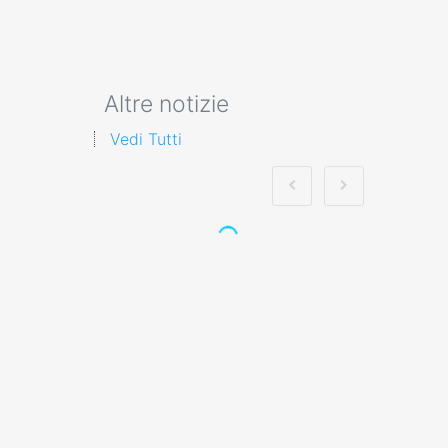
Altre notizie
Vedi Tutti
Quali sono le
competenze di
resilienza che potrò
acquisire
partecipando ai