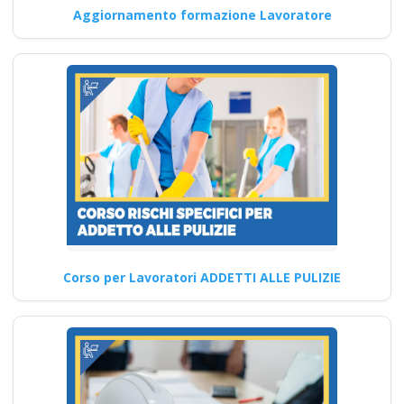
Aggiornamento formazione Lavoratore
Modulo Cantieri Edili
Percorso formativo
per dipendenti con
bassa pericolosità
sul lavoro
Quali sono i vincoli normativi
e amministrativi che i datori di
lavoro…
Continua
Corso per Lavoratori ADDETTI ALLE PULIZIE
Corso Intensivo per il
Datore di Lavoro: