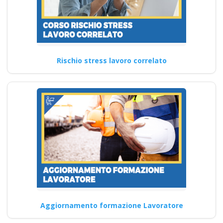
RSPP datore di lavoro: ruolo e
adempimenti nella gestione
della sicurezza corso…
Continua
Rischio stress lavoro correlato
Corsi di
aggiornamento per
attestati: le ultime
indicazioni normative
Nuovo accordo stato
regioni 2025 corso
formatori
videoconferenza fad
Aggiornamento formazione Lavoratore
aula virtuale