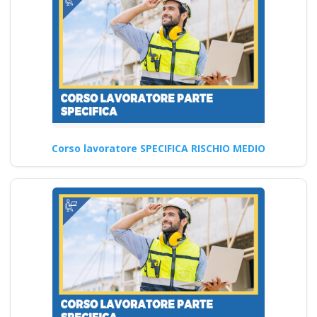
come applicare le
nuove norme del
2025 Nuovo accordo
stato regioni 2025
realtà virtuale app
formatori docenti
rspp rls rlst preposto
datore Evento
Corso lavoratore SPECIFICA RISCHIO MEDIO
formativo seminari
gratuiti più
partecipati dai
soggetto formatore
italiani di
aggiornamento
obbligatorio
ASPP/RSPP
(DL.81/08, RSPP) e