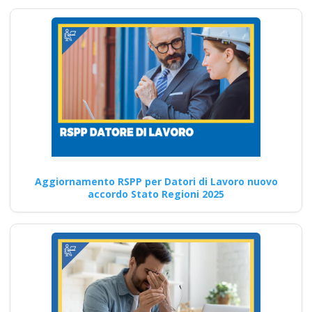
Consulenza esperta per i
datori di lavoro sulle
responsabilità legali e la…
Continua
Corso Datore di
Lavoro Nuovo
Aggiornamento RSPP per Datori di Lavoro nuovo
accordo Stato Regioni 2025
accordo Stato
Regioni 2025:
Modifiche nel
modulo per
l'integrazione dei
rischi specifici