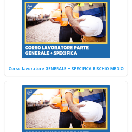
Aggiornamento per
RSPP in ambito di
sicurezza sul lavoro
Corso Datore
Modulo Aggiuntivo
Cantieri Edili 6 ore
Corso lavoratore GENERALE + SPECIFICA RISCHIO MEDIO
Corso di Formazione
Lavoratore Base Meccanico:
Gestione del Tempo e
Organizzazione Quali…
Continua