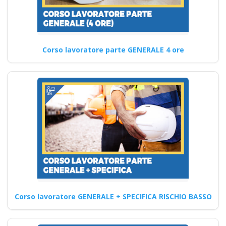
Corso Sicurezza
Domiciliare:
Sicurezza e
Normative per
Corso lavoratore parte GENERALE 4 ore
Lavoro a Domicilio
corso formatore rspp
datore lavoratori
rischio basso medio
alto
Corso avanzato per
professionisti del settore
edile: cosa imparerai Quali
sono i…
Corso lavoratore GENERALE + SPECIFICA RISCHIO BASSO
Continua