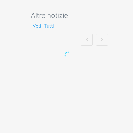
Altre notizie
Vedi Tutti
Ente di formazione
top per corsi
sicurezza sul lavoro
a Cremona Nuovo
accordo stato
regioni 2025 corso
formatori lavoratori