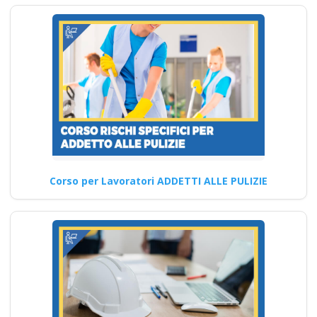
integrazione parte
base generale Corsi
per Datori di Lavoro
con compiti di RSPP
(DL SPP) rls rlst
preposto datore
lavoratori ddl dlspp
rinnovo attestato
Corso Formatore per la
Corso per Lavoratori ADDETTI ALLE PULIZIE
Sicurezza sul Lavoro: Teoria
Quali sono i requisiti…
Continua